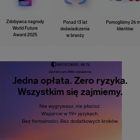
Zdobywca nagrody
Ponad 13 lat
Pomogliśmy 26 m
World Future
doświadczenia
klientów
Award 2025
w branży
SKUTECZNOŚĆ: 99,7%
Zaufało nam 28M+ pasażerów
Jedna opłata. Zero ryzyka.
Wszystkim się zajmiemy.
Nie wygrywasz, nie płacisz.
Wsparcie w 19+ językach.
Bez formalności. Bez dodatkowych kroków.