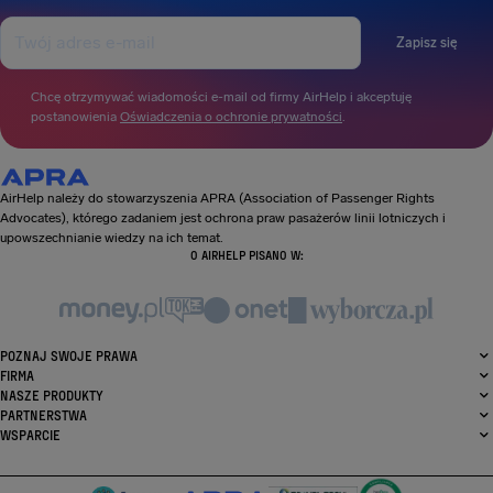
Zapisz się
Chcę otrzymywać wiadomości e-mail od firmy AirHelp i akceptuję
postanowienia
Oświadczenia o ochronie prywatności
.
AirHelp należy do stowarzyszenia APRA (Association of Passenger Rights
Advocates), którego zadaniem jest ochrona praw pasażerów linii lotniczych i
upowszechnianie wiedzy na ich temat.
O AIRHELP PISANO W:
POZNAJ SWOJE PRAWA
FIRMA
NASZE PRODUKTY
PARTNERSTWA
WSPARCIE