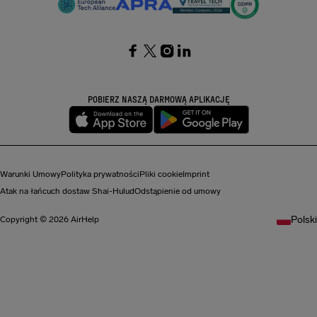
SocialFacebook
SocialTwitter
SocialInstagram
SocialLinkedin
POBIERZ NASZĄ DARMOWĄ APLIKACJĘ
Warunki Umowy
Polityka prywatności
Pliki cookie
Imprint
Atak na łańcuch dostaw Shai-Hulud
Odstąpienie od umowy
Polski
Copyright © 2026 AirHelp