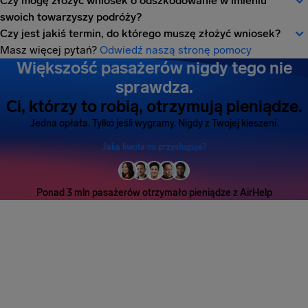
Czy mogę złożyć wniosek o odszkodowanie w imieniu
swoich towarzyszy podróży?
Czy jest jakiś termin, do którego muszę złożyć wniosek?
Masz więcej pytań?
Odwiedź naszą stronę pomocy
Większość pasażerów nigdy tego nie
sprawdza.
Ci, którzy to robią, otrzymują pieniądze.
Jedna opłata. Tylko jeśli wygramy. Nigdy z Twojej kieszeni.
Jaka kwota mi przysługuje?
Ponad 3 mln pasażerów otrzymało pieniądze z AirHelp