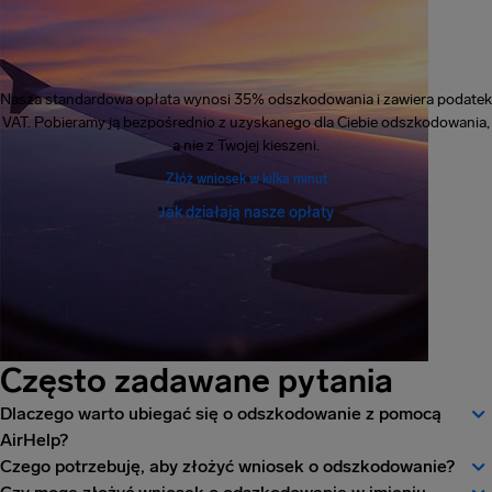
Nasza standardowa opłata wynosi 35% odszkodowania i zawiera podatek
VAT. Pobieramy ją bezpośrednio z uzyskanego dla Ciebie odszkodowania,
a nie z Twojej kieszeni.
Złóż wniosek w kilka minut
Jak działają nasze opłaty
Często zadawane pytania
Dlaczego warto ubiegać się o odszkodowanie z pomocą
AirHelp?
Czego potrzebuję, aby złożyć wniosek o odszkodowanie?