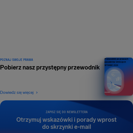
POKOCHAŁ NAS 1
MILION
podróżnych – i wciąż ich
przybywa
POZNAJ SWOJE PRAWA
Przewodnik po prawach
pasażerów lotniczych
Pobierz nasz przystępny przewodnik
WYDANIE 2026
Dowiedz się więcej
ZAPISZ SIĘ DO NEWSLETTERA
Otrzymuj wskazówki i porady wprost
do skrzynki e-mail