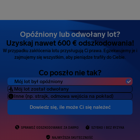
Opóźniony lub odwołany lot?
Uzyskaj nawet 600 € odszkodowania!
W przypadku zakłócenia lotu przysługują Ci prawa. Egzekwujemy je i
zajmujemy się wszystkim, aby pieniądze trafiły do Ciebie.
Co poszło nie tak?
Mój lot był opóźniony
Mój lot został odwołany
Inne (np. strajk, odmowa wejścia na pokład)
Dowiedz się, ile może Ci się należeć
SPRAWDŹ ODSZKODOWANIE ZA DARMO
SZYBKO I BEZ RYZYKA
NAJWYŻSZA SKUTECZNOŚĆ