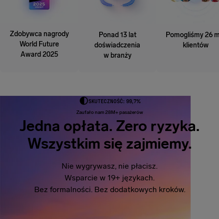
Zdobywca nagrody
Ponad 13 lat
Pomogliśmy 26 m
World Future
doświadczenia
klientów
Award 2025
w branży
SKUTECZNOŚĆ: 99,7%
Zaufało nam 28M+ pasażerów
Jedna opłata. Zero ryzyka.
Wszystkim się zajmiemy.
Nie wygrywasz, nie płacisz.
Wsparcie w 19+ językach.
Bez formalności. Bez dodatkowych kroków.