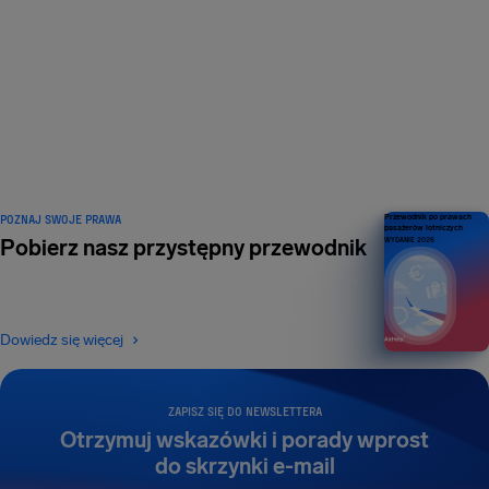
POKOCHAŁ NAS 1
MILION
podróżnych – i wciąż ich
przybywa
POZNAJ SWOJE PRAWA
Przewodnik po prawach
pasażerów lotniczych
Pobierz nasz przystępny przewodnik
WYDANIE 2026
Dowiedz się więcej
ZAPISZ SIĘ DO NEWSLETTERA
Otrzymuj wskazówki i porady wprost
do skrzynki e-mail