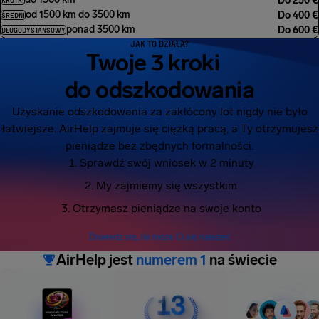
Długość lotu
,
Odszkodowanie
Do 250 €
KRÓTKI
od 1500 km do 3500 km
Do 400 €
ŚREDNI
ponad 3500 km
Do 600 €
DŁUGODYSTANSOWY
JAK TO DZIAŁA?
Twoje 3 kroki
do odszkodowania
Uzyskanie odszkodowania za zakłócony lot nigdy nie było
łatwiejsze. AirHelp zajmuje się ciężką pracą, a Ty otrzymujesz
pieniądze bez zbędnych formalności.
Sprawdź swój wniosek w 2 minuty
My zajmiemy się wszystkim
Otrzymasz pieniądze na swoje konto
Dowiedz się, ile może Ci się należeć
AirHelp jest
numerem 1
na świecie