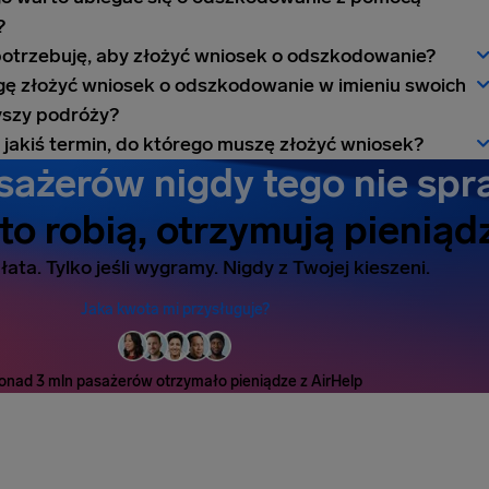
?
otrzebuję, aby złożyć wniosek o odszkodowanie?
ę złożyć wniosek o odszkodowanie w imieniu swoich
szy podróży?
t jakiś termin, do którego muszę złożyć wniosek?
ażerów nigdy tego nie spr
 to robią, otrzymują pieniąd
ata. Tylko jeśli wygramy. Nigdy z Twojej kieszeni.
Jaka kwota mi przysługuje?
onad 3 mln pasażerów otrzymało pieniądze z AirHelp