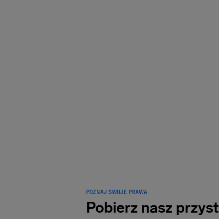
POKOC
M
podróżnyc
pr
POZNAJ SWOJE PRAWA
Pobierz nasz przys