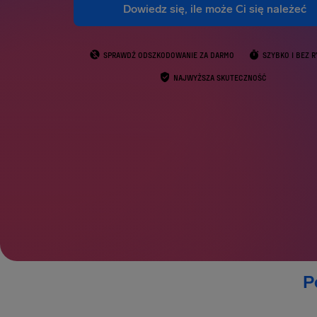
Dowiedz się, ile może Ci się należeć
SPRAWDŹ ODSZKODOWANIE ZA DARMO
SZYBKO I BEZ 
NAJWYŻSZA SKUTECZNOŚĆ
P