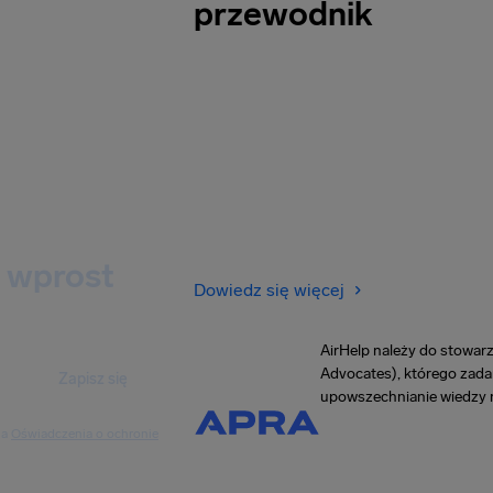
przewodnik
 wprost
Dowiedz się więcej
AirHelp należy do stowar
Advocates), którego zadan
Zapisz się
upowszechnianie wiedzy n
ia
Oświadczenia o ochronie