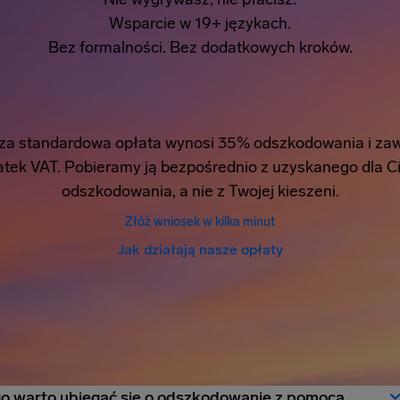
Wsparcie w 19+ językach.
Bez formalności. Bez dodatkowych kroków.
za standardowa opłata wynosi 35% odszkodowania i zaw
tek VAT. Pobieramy ją bezpośrednio z uzyskanego dla C
odszkodowania, a nie z Twojej kieszeni.
Złóż wniosek w kilka minut
Jak działają nasze opłaty
o warto ubiegać się o odszkodowanie z pomocą