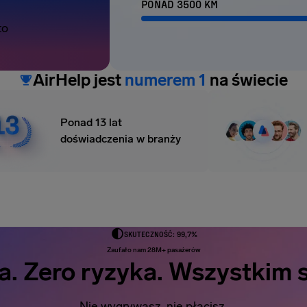
PONAD 3500 KM
to
AirHelp jest
numerem 1
na świecie
Ponad 13 lat
doświadczenia w branży
SKUTECZNOŚĆ: 99,7%
Zaufało nam 28M+ pasażerów
a. Zero ryzyka. Wszystkim s
Nie wygrywasz, nie płacisz.