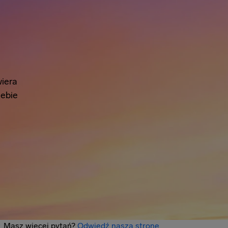
iera
iebie
Masz więcej pytań?
Odwiedź naszą stronę