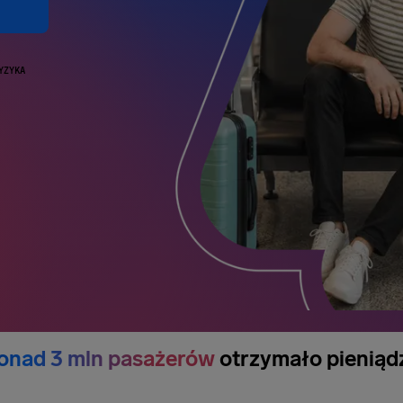
RYZYKA
onad 3 mln pasażerów
otrzymało pieniąd