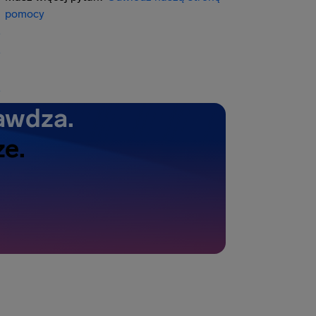
pomocy
awdza.
ze.