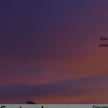
Nas
poda
Dlaczeg