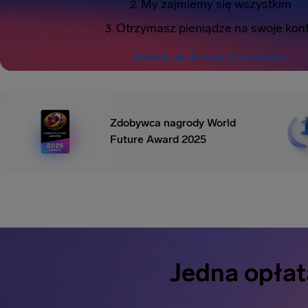
My zajmiemy się wszystkim
Otrzymasz pieniądze na swoje kon
Dowiedz się, ile może Ci się należeć
Zdobywca nagrody World
Future Award 2025
Jedna opłat