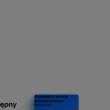
HAŁ NAS 1
ILION
h – i wciąż ich
zybywa
Przewodnik po prawach
pasażerów lotniczych
tępny
WYDANIE 2026