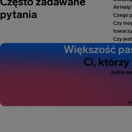
Często zadawane
AirHelp
pytania
Czego p
Czy mog
towarzy
Czy jes
Większość pas
Ci, którzy
Jedna opł
P