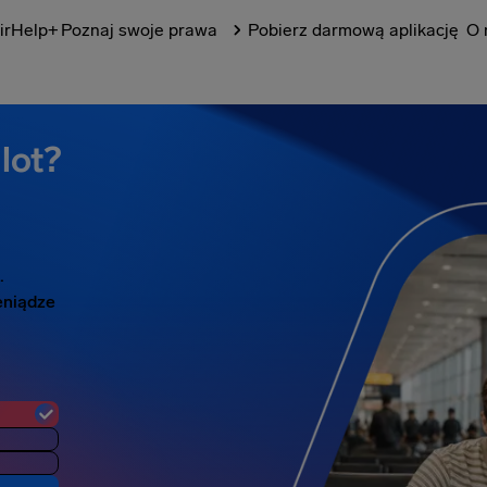
irHelp+
Poznaj swoje prawa
Pobierz darmową aplikację
O 
lot?
.
eniądze