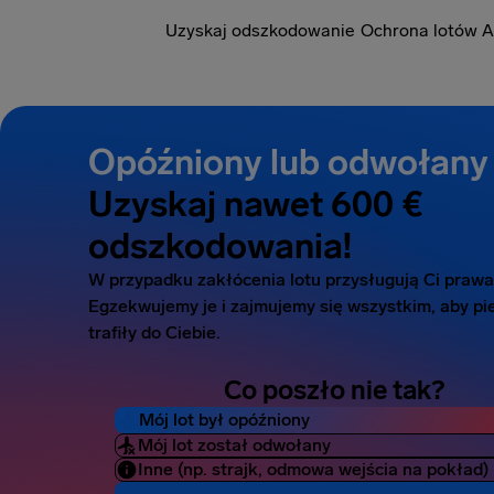
Uzyskaj odszkodowanie
Ochrona lotów A
Opóźniony lub odwołany 
Uzyskaj nawet 600 €
odszkodowania!
W przypadku zakłócenia lotu przysługują Ci prawa
Egzekwujemy je i zajmujemy się wszystkim, aby pi
trafiły do Ciebie.
Co poszło nie tak?
Mój lot był opóźniony
Mój lot został odwołany
Inne (np. strajk, odmowa wejścia na pokład)