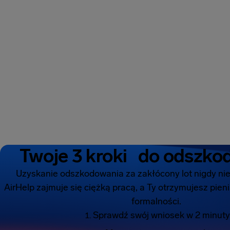
Twoje 3 kroki do odszko
Uzyskanie odszkodowania za zakłócony lot nigdy nie 
AirHelp zajmuje się ciężką pracą, a Ty otrzymujesz pie
formalności.
Sprawdź swój wniosek w 2 minuty