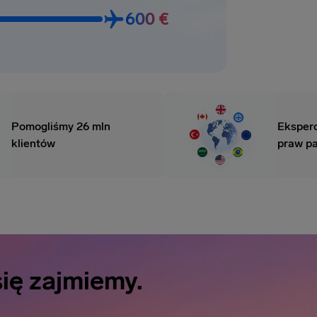
600 €
Pomogliśmy 26 mln
Eksperc
klientów
praw p
ię zajmiemy.