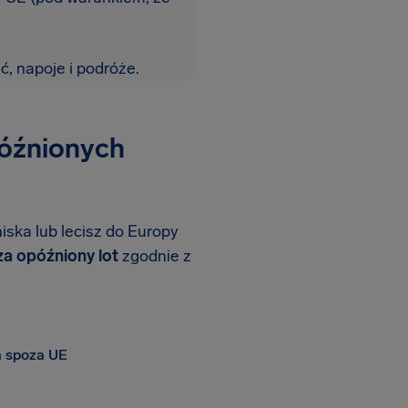
ć, napoje i podróże.
późnionych
iska lub lecisz do Europy
za opóźniony lot
zgodnie z
za spoza UE