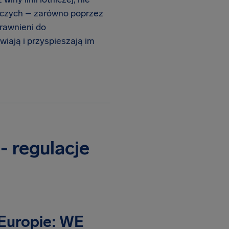
niczych – zarówno poprzez
prawnieni do
twiają i przyspieszają im
- regulacje
Europie: WE