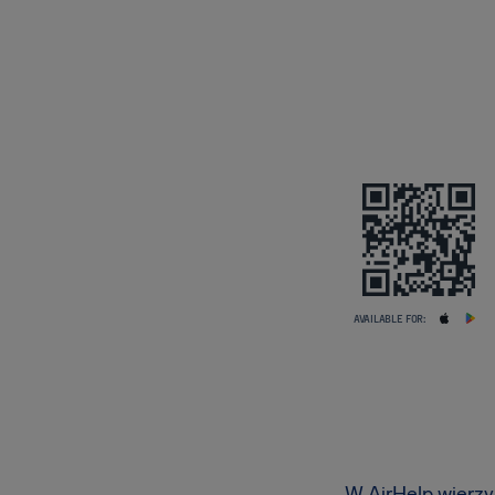
AVAILABLE FOR:
W AirHelp wierzym