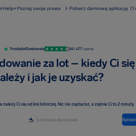
irHelp+
Poznaj swoje prawa
Pobierz darmową aplikację
O 
Trustpilot
Doskonała
241 477
opinie
owanie za lot – kiedy Ci się
ależy i jak je uzyskać?
należy Ci się od linii lotniczej
.
Nic nie zapłacisz, a zajmie Ci to 2 minuty.
Sprawd