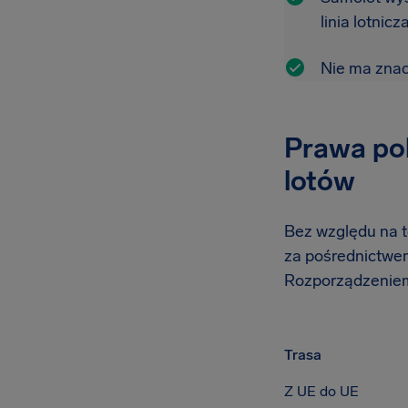
linia lotnic
Nie ma znacz
Prawa pol
lotów
Bez względu na to
za pośrednictwem 
Rozporządzeniem
Trasa
Z UE do UE