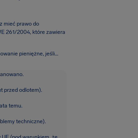
sz mieć prawo do
E 261/2004, które zawiera
anie pieniężne, jeśli…
planowano.
t przed odlotem).
lata temu.
roblemy techniczne).
 w UE (pod warunkiem, że