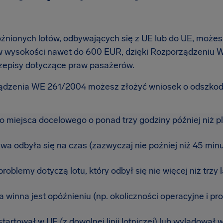
nionych lotów, odbywających się z UE lub do UE, może
 wysokości nawet do 600 EUR, dzięki Rozporządzeniu W
zepisy dotyczące praw pasażerów.
dzenia WE 261/2004 możesz złożyć wniosek o odszkodow
do miejsca docelowego o ponad trzy godziny później niż 
wa odbyła się na czas (zazwyczaj nie poźniej niż 45 minu
oblemy dotyczą lotu, który odbył się nie więcej niż trzy 
za winna jest opóźnieniu (np. okoliczności operacyjne i p
tartował w UE (z dowolnej linii lotniczej) lub wylądował