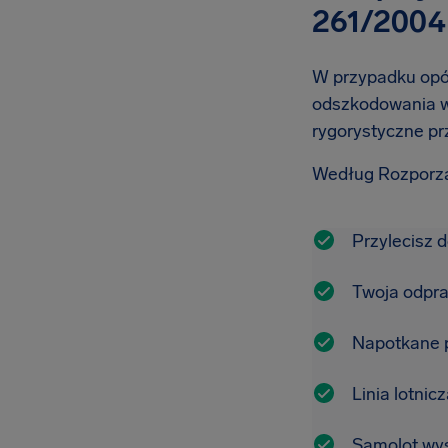
261/2004
W przypadku opóź
odszkodowania w
rygorystyczne pr
Według Rozporzą
Przylecisz 
Twoja odpra
Napotkane pr
Linia lotnic
Samolot wys