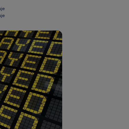
uje
uje