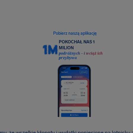
Bezpłatne monitorowanie lotów, powiadomienia
o prawie do odszkodowania i łatwe dodawanie
ochrony ubezpieczeniowej. Wszystko to
w jednej, intuicyjnej aplikacji.
Pobierz naszą aplikację
POKOCHAŁ NAS 1
MILION
podróżnych – i wciąż ich
przybywa
y, że wszelkie kłopoty i wydatki poniesione na lotnisku z w