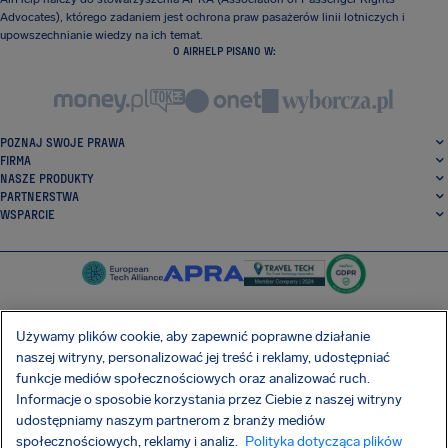
Advocates), którego zadaniem jest ochrona praw pasażerów linii lotniczych i
upowszechnianie wiedzy na ich temat.
O AIRHELP PISANO W:
POZNAJ SWOJE PRAWA
FIRMA
NASZE PRODUKTY
PARTNERSTWA
WSPARCIE
Używamy plików cookie, aby zapewnić poprawne działanie
naszej witryny, personalizować jej treść i reklamy, udostępniać
SocialFacebook
SocialTwitter
SocialInstagram
SocialLinkedin
funkcje mediów społecznościowych oraz analizować ruch.
Informacje o sposobie korzystania przez Ciebie z naszej witryny
POBIERZ NASZĄ DARMOWĄ APLIKACJĘ
udostępniamy naszym partnerom z branży mediów
społecznościowych, reklamy i analiz.
Polityka dotycząca plików