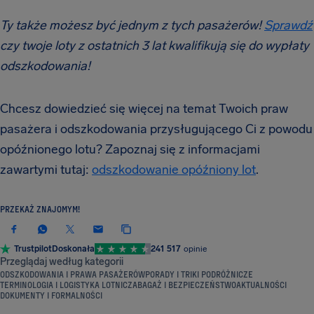
Ty także możesz być jednym z tych pasażerów!
Sprawdź
czy twoje loty z ostatnich 3 lat kwalifikują się do wypłaty
odszkodowania!
Chcesz dowiedzieć się więcej na temat Twoich praw
pasażera i odszkodowania przysługującego Ci z powodu
opóźnionego lotu? Zapoznaj się z informacjami
zawartymi tutaj:
odszkodowanie opóźniony lot
.
PRZEKAŻ ZNAJOMYM!
Trustpilot
Doskonała
241 517
opinie
Przeglądaj według kategorii
ODSZKODOWANIA I PRAWA PASAŻERÓW
PORADY I TRIKI PODRÓŻNICZE
TERMINOLOGIA I LOGISTYKA LOTNICZA
BAGAŻ I BEZPIECZEŃSTWO
AKTUALNOŚCI
DOKUMENTY I FORMALNOŚCI