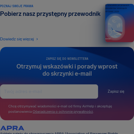
POZNAJ SWOJE PRAWA
Przewodnik po prawach
pasażerów lotniczych
Pobierz nasz przystępny przewodnik
WYDANIE 2026
Dowiedz się więcej
ZAPISZ SIĘ DO NEWSLETTERA
Otrzymuj wskazówki i porady wprost
do skrzynki e-mail
Zapisz się
Chcę otrzymywać wiadomości e-mail od firmy AirHelp i akceptuję
postanowienia
Oświadczenia o ochronie prywatności
.
AirHelp należy do stowarzyszenia APRA (Association of Passenger Rights