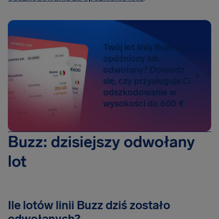
Twój lot linią Buzz był
opóźniony lub
odwołany? Dowiedz
się, czy przysługuje Ci
odszkodowanie w
wysokości do 600 €
Buzz: dzisiejszy odwołany
lot
Ile lotów linii Buzz dziś zostało
odwołanych?