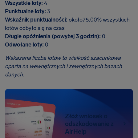
Wszystkie loty:
4
Punktualne loty:
3
Wskaźnik punktualności:
około75.00% wszystkich
lotów odbyło się na czas
Długie opóźnienia (powyżej 3 godzin):
0
Odwołane loty:
0
Wskazana liczba lotów to wielkość szacunkowa
oparta na wewnętrznych i zewnętrznych bazach
danych.
Złóż wniosek o
odszkodowanie z
AirHelp