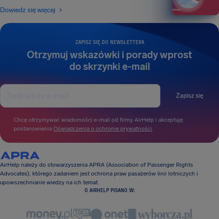
Dowiedz się więcej
ZAPISZ SIĘ DO NEWSLETTERA
Otrzymuj wskazówki i porady wprost
do skrzynki e-mail
Zapisz się
Chcę otrzymywać wiadomości e-mail od firmy AirHelp i akceptuję
postanowienia
Oświadczenia o ochronie prywatności
.
AirHelp należy do stowarzyszenia APRA (Association of Passenger Rights
Advocates), którego zadaniem jest ochrona praw pasażerów linii lotniczych i
upowszechnianie wiedzy na ich temat.
O AIRHELP PISANO W: