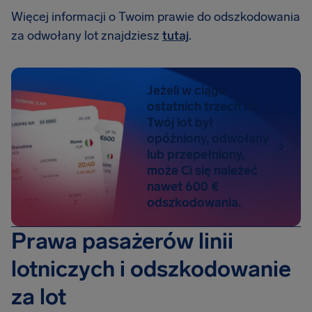
Więcej informacji o Twoim prawie do odszkodowania
za odwołany lot znajdziesz
tutaj
.
Jeżeli w ciągu
ostatnich trzech lat
Twój lot był
opóźniony, odwołany
lub przepełniony,
może Ci się należeć
nawet 600 €
odszkodowania.
Prawa pasażerów linii
lotniczych i odszkodowanie
za lot