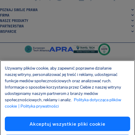
POZNAJ SWOJE PRAWA
FIRMA
NASZE PRODUKTY
PARTNERSTWA
WSPARCIE
Używamy plików cookie, aby zapewnić poprawne działanie
naszej witryny, personalizować jej treść i reklamy, udostępniać
SocialFacebook
SocialTwitter
SocialInstagram
SocialLinkedin
funkcje mediów społecznościowych oraz analizować ruch.
Informacje o sposobie korzystania przez Ciebie z naszej witryny
POBIERZ NASZĄ DARMOWĄ APLIKACJĘ
udostępniamy naszym partnerom z branży mediów
społecznościowych, reklamy i analiz.
Polityka dotycząca plików
cookie
| Polityka prywatności
Warunki Umowy
Polityka prywatności
Pliki cookie
Imprint
Akceptuj wszystkie pliki cookie
Atak na łańcuch dostaw Shai-Hulud
Odstąpienie od umowy