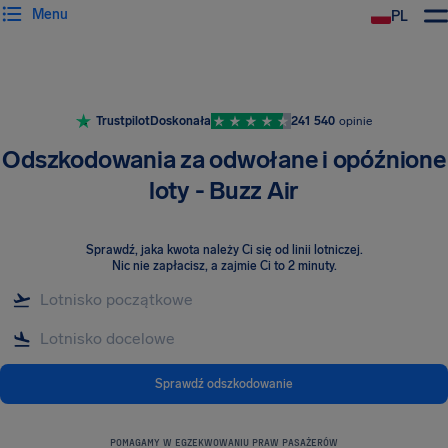
Menu
PL
Trustpilot
Doskonała
241 540
opinie
Odszkodowania za odwołane i opóźnione
loty - Buzz Air
Sprawdź, jaka kwota należy Ci się od linii lotniczej
.
Nic nie zapłacisz, a zajmie Ci to 2 minuty.
Sprawdź odszkodowanie
POMAGAMY W EGZEKWOWANIU PRAW PASAŻERÓW