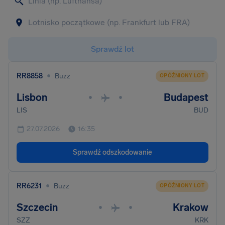
Sprawdź lot
•
RR8858
Buzz
OPÓŹNIONY LOT
Lisbon
Budapest
•
•
LIS
BUD
27.07.2026
16:35
Sprawdź odszkodowanie
•
RR6231
Buzz
OPÓŹNIONY LOT
Szczecin
Krakow
•
•
SZZ
KRK