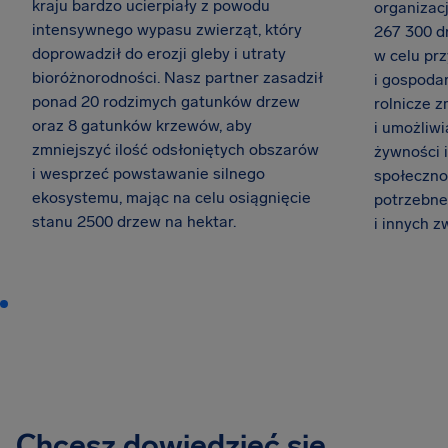
kraju bardzo ucierpiały z powodu
organizac
intensywnego wypasu zwierząt, który
267 300 d
doprowadził do erozji gleby i utraty
w celu pr
bioróżnorodności. Nasz partner zasadził
i gospodar
ponad 20 rodzimych gatunków drzew
rolnicze z
oraz 8 gatunków krzewów, aby
i umożliwi
zmniejszyć ilość odsłoniętych obszarów
żywności 
i wesprzeć powstawanie silnego
społeczno
ekosystemu, mając na celu osiągnięcie
potrzebne 
stanu 2500 drzew na hektar.
i innych z
Chcesz dowiedzieć się