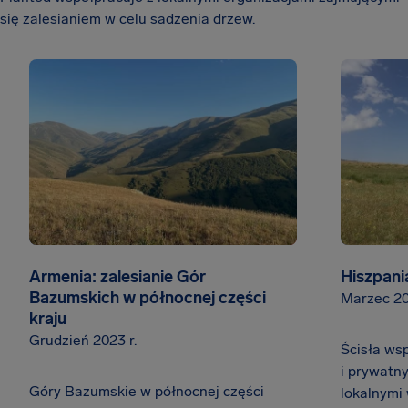
się zalesianiem w celu sadzenia drzew.
Armenia: zalesianie Gór
Hiszpani
Bazumskich w północnej części
Marzec 20
kraju
Grudzień 2023 r.
Ścisła ws
i prywatn
Góry Bazumskie w północnej części
lokalnymi