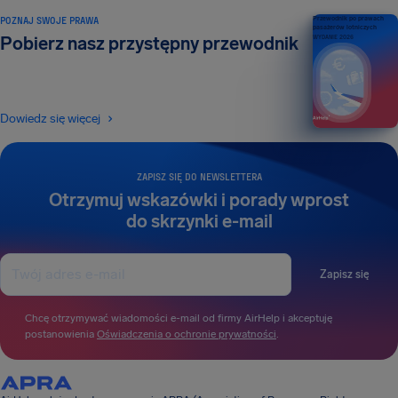
POZNAJ SWOJE PRAWA
Przewodnik po prawach
pasażerów lotniczych
Pobierz nasz przystępny przewodnik
WYDANIE 2026
Dowiedz się więcej
ZAPISZ SIĘ DO NEWSLETTERA
Otrzymuj wskazówki i porady wprost
do skrzynki e-mail
Zapisz się
Chcę otrzymywać wiadomości e-mail od firmy AirHelp i akceptuję
postanowienia
Oświadczenia o ochronie prywatności
.