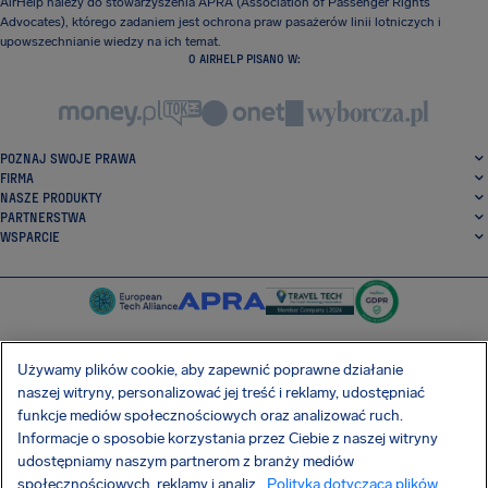
AirHelp należy do stowarzyszenia APRA (Association of Passenger Rights
Advocates), którego zadaniem jest ochrona praw pasażerów linii lotniczych i
upowszechnianie wiedzy na ich temat.
O AIRHELP PISANO W:
POZNAJ SWOJE PRAWA
FIRMA
NASZE PRODUKTY
PARTNERSTWA
WSPARCIE
Używamy plików cookie, aby zapewnić poprawne działanie
naszej witryny, personalizować jej treść i reklamy, udostępniać
SocialFacebook
SocialTwitter
SocialInstagram
SocialLinkedin
funkcje mediów społecznościowych oraz analizować ruch.
Informacje o sposobie korzystania przez Ciebie z naszej witryny
POBIERZ NASZĄ DARMOWĄ APLIKACJĘ
udostępniamy naszym partnerom z branży mediów
społecznościowych, reklamy i analiz.
Polityka dotycząca plików