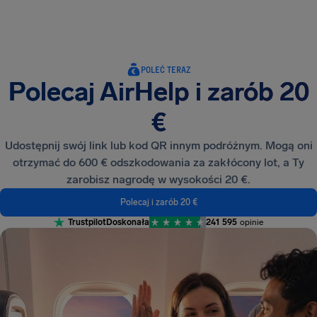
POLEĆ TERAZ
Polecaj AirHelp i zarób 20
€
Udostępnij swój link lub kod QR innym podróżnym. Mogą oni
otrzymać do 600 € odszkodowania za zakłócony lot, a Ty
zarobisz nagrodę w wysokości 20 €.
Polecaj i zarób 20 €
Trustpilot
Doskonała
241 595
opinie