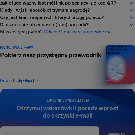
Jak długo ważny jest mój link polecający lub kod QR?
Kiedy i w jaki sposób otrzymam nagrodę?
Czy jest limit znajomych, których mogę polecić?
Dlaczego nie otrzymałem(-am) nagrody?
Masz więcej pytań?
Odwiedź naszą stronę pomocy
POZNAJ SWOJE PRAWA
Przewodnik po prawach
pasażerów lotniczych
Pobierz nasz przystępny przewodnik
WYDANIE 2026
Dowiedz się więcej
ZAPISZ SIĘ DO NEWSLETTERA
Otrzymuj wskazówki i porady wprost
do skrzynki e-mail
Zapisz się