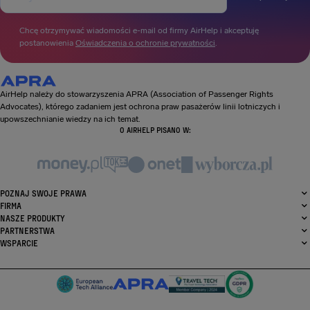
Chcę otrzymywać wiadomości e-mail od firmy AirHelp i akceptuję
postanowienia
Oświadczenia o ochronie prywatności
.
AirHelp należy do stowarzyszenia APRA (Association of Passenger Rights
Advocates), którego zadaniem jest ochrona praw pasażerów linii lotniczych i
upowszechnianie wiedzy na ich temat.
O AIRHELP PISANO W:
POZNAJ SWOJE PRAWA
FIRMA
NASZE PRODUKTY
PARTNERSTWA
WSPARCIE