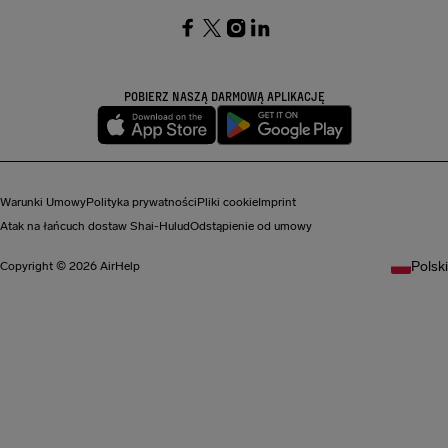
SocialFacebook
SocialTwitter
SocialInstagram
SocialLinkedin
POBIERZ NASZĄ DARMOWĄ APLIKACJĘ
Warunki Umowy
Polityka prywatności
Pliki cookie
Imprint
Atak na łańcuch dostaw Shai-Hulud
Odstąpienie od umowy
Polski
Copyright © 2026 AirHelp