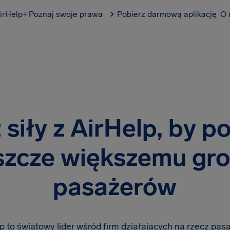
irHelp+
Poznaj swoje prawa
Pobierz darmową aplikację
O 
 siły z AirHelp, by 
szcze większemu gr
pasażerów
p to światowy lider wśród firm działających na rzecz pa