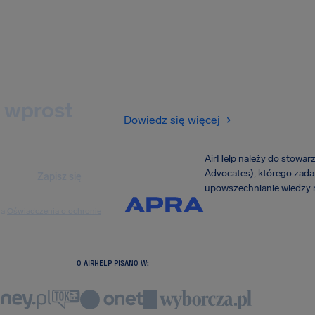
 wprost
Dowiedz się więcej
AirHelp należy do stowar
Advocates), którego zadan
Zapisz się
upowszechnianie wiedzy n
ia
Oświadczenia o ochronie
O AIRHELP PISANO W: