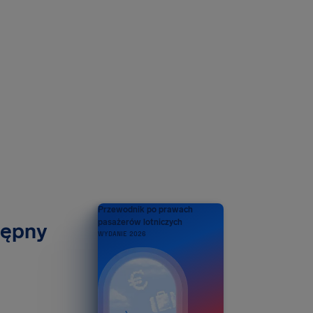
Przewodnik po prawach
pasażerów lotniczych
tępny
WYDANIE 2026