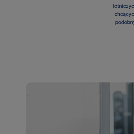
lotniczy
chcących
podobny