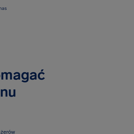
nas
pomagać
onu
sażerów