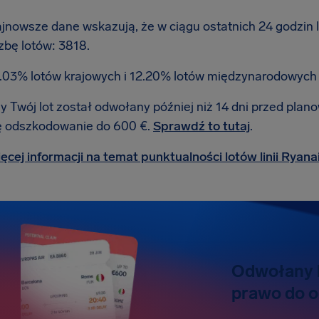
jnowsze dane wskazują, że w ciągu ostatnich 24 godzin 
czbę lotów: 3818.
.03% lotów krajowych i 12.20% lotów międzynarodowych
y Twój lot został odwołany później niż 14 dni przed pl
ę odszkodowanie do 600 €.
Sprawdź to tutaj
.
ęcej informacji na temat punktualności lotów linii Ryana
Odwołany l
prawo do 