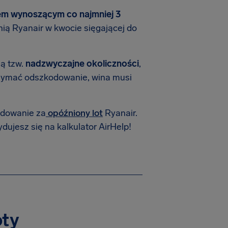
em wynoszącym co najmniej 3
nią Ryanair w kwocie sięgającej do
ą tzw.
nadzwyczajne okoliczności
,
trzymać odszkodowanie, wina musi
odowanie za
opóźniony lot
Ryanair.
dujesz się na kalkulator AirHelp!
oty