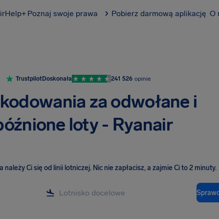
irHelp+
Poznaj swoje prawa
Pobierz darmową aplikację
O 
Trustpilot
Doskonała
241 526
opinie
kodowania za odwołane i
óźnione loty - Ryanair
należy Ci się od linii lotniczej
.
Nic nie zapłacisz, a zajmie Ci to 2 minuty.
Sprawd