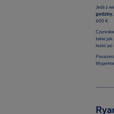
Jeśli z 
godziny
600 €.
Czynniki
takie ja
leżeć po 
Pasażero
Wypełnien
Ryan