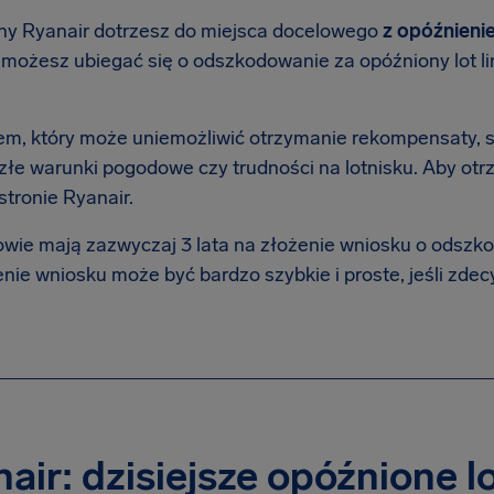
winy Ryanair dotrzesz do miejsca docelowego
z opóźnieni
, możesz ubiegać się o odszkodowanie za opóźniony lot li
em, który może uniemożliwić otrzymanie rekompensaty, s
k złe warunki pogodowe czy trudności na lotnisku. Aby o
stronie Ryanair.
wie mają zazwyczaj 3 lata na złożenie wniosku o odszk
ie wniosku może być bardzo szybkie i proste, jeśli zdecy
air: dzisiejsze opóźnione l