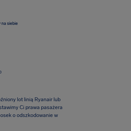
 na siebie
O
iony lot linią Ryanair lub
edstawimy Ci prawa pasażera
niosek o odszkodowanie w