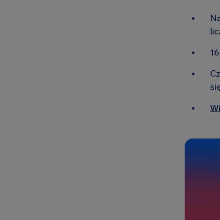
Na
li
16
Cz
si
Wi