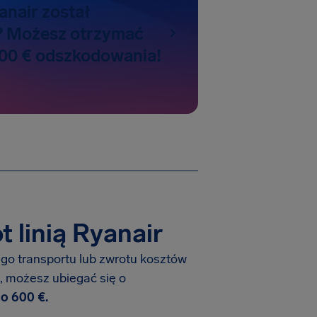
anair został
? Możesz otrzymać
00 € odszkodowania!
 linią Ryanair
go transportu lub zwrotu kosztów
m, możesz ubiegać się o
o 600 €.