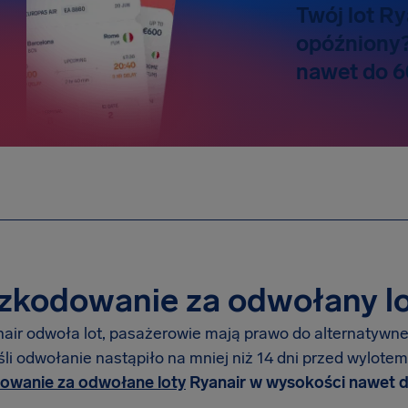
Twój lot Ry
opóźniony
nawet do 6
kodowanie za odwołany lot
air odwoła lot, pasażerowie mają prawo do alternatywne
eśli odwołanie nastąpiło na mniej niż 14 dni przed wylote
owanie za odwołane loty
Ryanair w wysokości nawet d