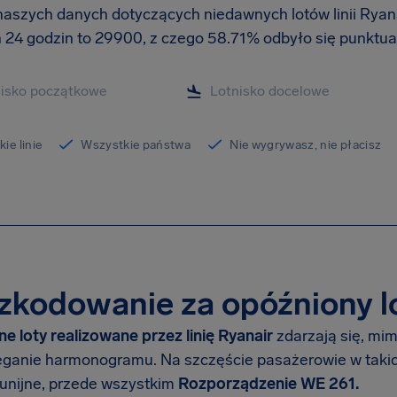
aszych danych dotyczących niedawnych lotów linii Ryanai
h 24 godzin to 29900, z czego 58.71% odbyło się punktual
ie linie
Wszystkie państwa
Nie wygrywasz, nie płacisz
kodowanie za opóźniony lot
e loty realizowane przez linię Ryanair
zdarzają się, mi
eganie harmonogramu. Na szczęście pasażerowie w takich
 unijne, przede wszystkim
Rozporządzenie WE 261.