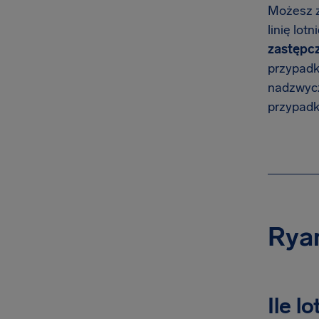
Możesz z
linię lot
zastępcz
przypadku
nadzwycz
przypad
Ryan
Ile l