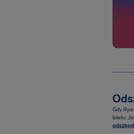
Odsz
Gdy Ryan
biletu. J
odszkod