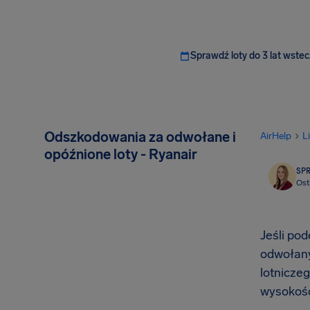
Sprawdź loty do 3 lat wstec
Odszkodowania za odwołane i
AirHelp
L
opóźnione loty - Ryanair
SP
Ost
Jeśli pod
odwołany
lotnicze
wysokoś