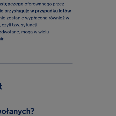
zastępczego
oferowanego przez
e przysługuje w przypadku lotów
ie zostanie wypłacona również w
czyli tzw. sytuacji
 odwołane, mogą w wielu
r.
t
dwołanych?