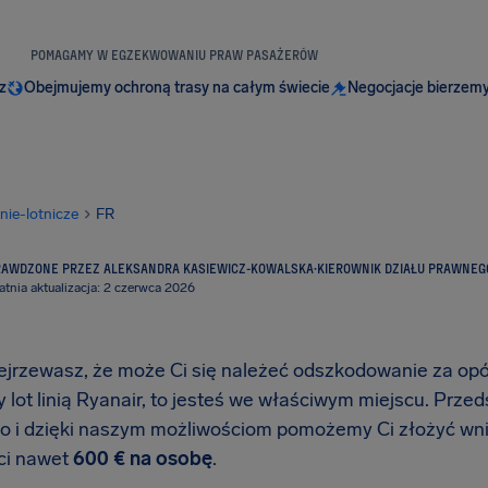
POMAGAMY W EGZEKWOWANIU PRAW PASAŻERÓW
z
Obejmujemy ochroną trasy na całym świecie
Negocjacje bierzemy
inie-lotnicze
FR
RAWDZONE PRZEZ ALEKSANDRA KASIEWICZ-KOWALSKA
·
KIEROWNIK DZIAŁU PRAWNEG
atnia aktualizacja: 2 czerwca 2026
ejrzewasz, że może Ci się należeć odszkodowanie za opóźn
 lot linią Ryanair, to jesteś we właściwym miejscu. Prz
go i dzięki naszym możliwościom pomożemy Ci złożyć w
ci nawet
600 € na osobę
.