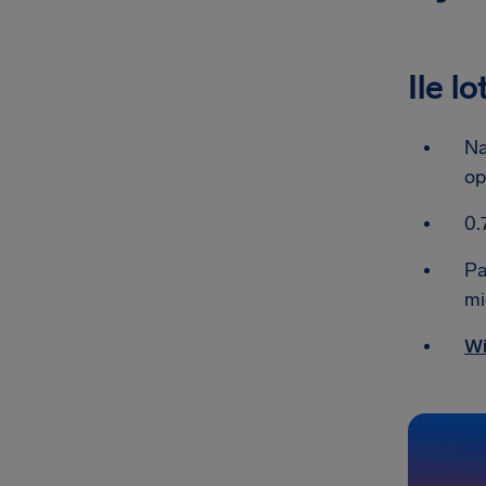
Ile l
Na
op
0.
Pa
mi
Wi