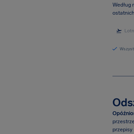
Według n
ostatnic
Wszystk
Odsz
Opóźnion
przestrz
przepisy