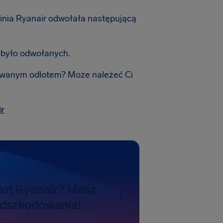
linia Ryanair odwołała następującą
 było odwołanych.
anowanym odlotem? Może należeć Ci
ir
ot Ryanair? Masz
odszkodowania!