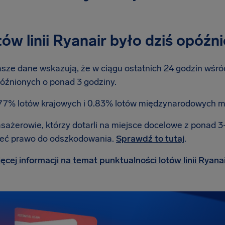
otów linii Ryanair było dziś opóź
sze dane wskazują, że w ciągu ostatnich 24 godzin wśród 
óźnionych o ponad 3 godziny.
77% lotów krajowych i 0.83% lotów międzynarodowych m
sażerowie, którzy dotarli na miejsce docelowe z ponad
eć prawo do odszkodowania.
Sprawdź to tutaj
.
ęcej informacji na temat punktualności lotów linii Ryana