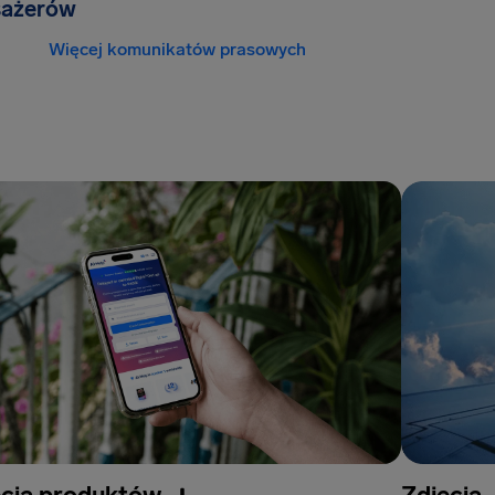
sażerów
Więcej komunikatów prasowych