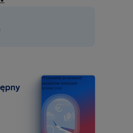
ą
Przewodnik po prawach
pasażerów lotniczych
tępny
WYDANIE 2026