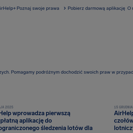
irHelp+
Poznaj swoje prawa
Pobierz darmową aplikację
O 
czych. Pomagamy podróżnym dochodzić swoich praw w przypad
AJA 2025
15 GRUDNIA
Help wprowadza pierwszą
AirHel
płatną aplikację do
czołów
ograniczonego śledzenia lotów dla
lotnic