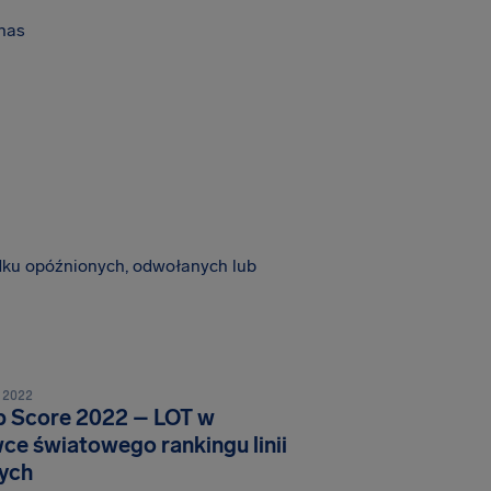
nas
ku opóźnionych, odwołanych lub
 2022
p Score 2022 – LOT w
ce światowego rankingu linii
zych