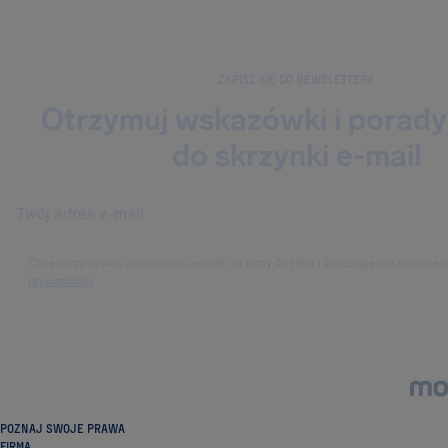
ZAPISZ SIĘ DO NEWSLETTERA
Otrzymuj wskazówki i porady
do skrzynki e-mail
Chcę otrzymywać wiadomości e-mail od firmy AirHelp i akceptuję postanowien
prywatności
.
POZNAJ SWOJE PRAWA
FIRMA