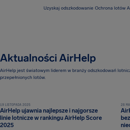
Uzyskaj odszkodowanie
Ochrona lotów A
Aktualności AirHelp
AirHelp jest światowym liderem w branży odszkodowań lotni
przepełnionych lotów.
19 LISTOPADA 2025
28 M
AirHelp ujawnia najlepsze i najgorsze
Air
linie lotnicze w rankingu AirHelp Score
bez
2025
nie