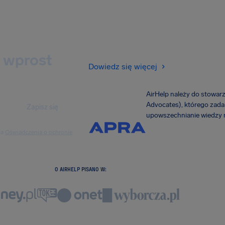
 wprost
Dowiedz się więcej
AirHelp należy do stowar
Advocates), którego zadan
Zapisz się
upowszechnianie wiedzy n
ia
Oświadczenia o ochronie
O AIRHELP PISANO W: