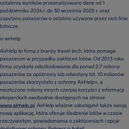
ustalenia wyników przeanalizowano dane od 1
października 2024 r. do 30 września 2025 r. oraz
zapytano pasażerów o ostatnio używane przez nich linie
lotnicze.
o-airhelp
AirHelp to firma z branży travel tech, która pomaga
pasażerom w przypadku zakłóceń lotów. Od 2013 roku
firma uzyskała odszkodowania dla ponad 2,7 miliona
pasażerów za opóźniony lub odwołany lot. 10 milionów
pasażerów skorzystało z ochrony AirHelp+, a
niezliczone miliony innych czerpią korzyści z informacji
eksperckich swobodnie dostępnych na stronie
www.airhelp.pl
. AirHelp właśnie udostępnił także swoją
nową aplikację, która oferuje śledzenie lotów w czasie
rzeczywistym, powiadomienia o zakłóceniach i opcje
dodatkowej ochrony. Pobierz ją
tutaj
!