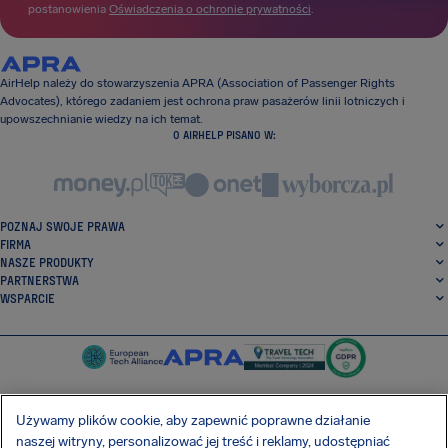
postanowienia
Oświadczenia o ochronie prywatności
.
AirHelp należy do stowarzyszenia APRA (Association of Passenger Rights
Advocates), którego zadaniem jest ochrona praw pasażerów linii lotniczych i
upowszechnianie wiedzy na ich temat.
O AIRHELP PISANO W:
POZNAJ SWOJE PRAWA
FIRMA
NASZE PRODUKTY
PARTNERSTWA
WSPARCIE
Używamy plików cookie, aby zapewnić poprawne działanie
naszej witryny, personalizować jej treść i reklamy, udostępniać
SocialFacebook
SocialTwitter
SocialInstagram
SocialLinkedin