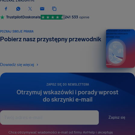
PRZEKAŻ ZNAJOMYM!
Trustpilot
Doskonała
241 533
opinie
POZNAJ SWOJE PRAWA
Przewodnik po prawach
pasażerów lotniczych
Pobierz nasz przystępny przewodnik
WYDANIE 2026
Dowiedz się więcej
ZAPISZ SIĘ DO NEWSLETTERA
Otrzymuj wskazówki i porady wprost
do skrzynki e-mail
Zapisz się
Chcę otrzymywać wiadomości e-mail od firmy AirHelp i akceptuję