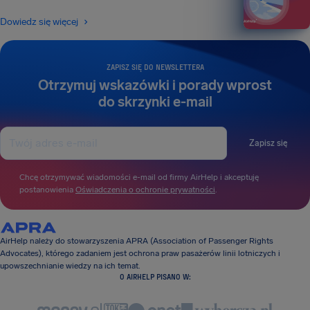
Dowiedz się więcej
ZAPISZ SIĘ DO NEWSLETTERA
Otrzymuj wskazówki i porady wprost
do skrzynki e-mail
Zapisz się
Chcę otrzymywać wiadomości e-mail od firmy AirHelp i akceptuję
postanowienia
Oświadczenia o ochronie prywatności
.
AirHelp należy do stowarzyszenia APRA (Association of Passenger Rights
Advocates), którego zadaniem jest ochrona praw pasażerów linii lotniczych i
upowszechnianie wiedzy na ich temat.
O AIRHELP PISANO W: