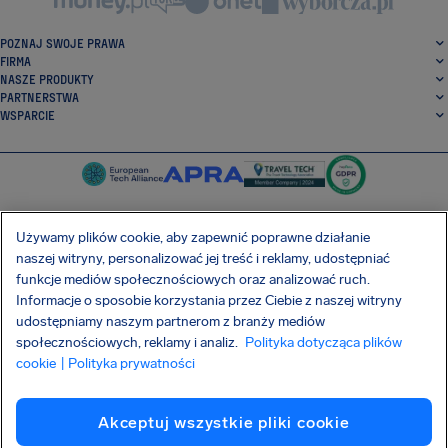
POZNAJ SWOJE PRAWA
FIRMA
NASZE PRODUKTY
PARTNERSTWA
WSPARCIE
Używamy plików cookie, aby zapewnić poprawne działanie
naszej witryny, personalizować jej treść i reklamy, udostępniać
SocialFacebook
SocialTwitter
SocialInstagram
SocialLinkedin
funkcje mediów społecznościowych oraz analizować ruch.
Informacje o sposobie korzystania przez Ciebie z naszej witryny
POBIERZ NASZĄ DARMOWĄ APLIKACJĘ
udostępniamy naszym partnerom z branży mediów
społecznościowych, reklamy i analiz.
Polityka dotycząca plików
cookie
| Polityka prywatności
Warunki Umowy
Polityka prywatności
Pliki cookie
Imprint
Akceptuj wszystkie pliki cookie
Atak na łańcuch dostaw Shai-Hulud
Odstąpienie od umowy