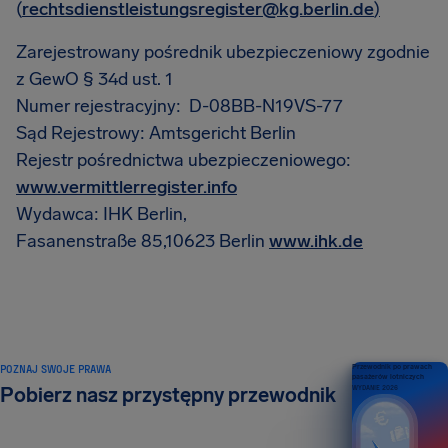
(
rechtsdienstleistungsregister@kg.berlin.de
)
Zarejestrowany pośrednik ubezpieczeniowy zgodnie
z GewO § 34d ust. 1
Numer rejestracyjny: D-08BB-N19VS-77
Sąd Rejestrowy: Amtsgericht Berlin
Rejestr pośrednictwa ubezpieczeniowego:
www.vermittlerregister.info
Wydawca: IHK Berlin,
Fasanenstraße 85,10623 Berlin
www.ihk.de
POZNAJ SWOJE PRAWA
Przewodnik po prawach
pasażerów lotniczych
Pobierz nasz przystępny przewodnik
WYDANIE 2026