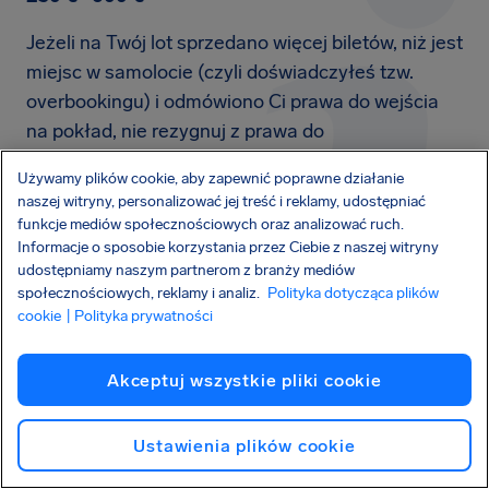
Jeżeli na Twój lot sprzedano więcej biletów, niż jest
miejsc w samolocie (czyli doświadczyłeś tzw.
overbookingu) i odmówiono Ci prawa do wejścia
na pokład, nie rezygnuj z prawa do
odszkodowania. Z racji zakłóconego lotu może
Używamy plików cookie, aby zapewnić poprawne działanie
należeć Ci się od 250 € do 600 €.
naszej witryny, personalizować jej treść i reklamy, udostępniać
funkcje mediów społecznościowych oraz analizować ruch.
Informacje o sposobie korzystania przez Ciebie z naszej witryny
udostępniamy naszym partnerom z branży mediów
społecznościowych, reklamy i analiz.
Polityka dotycząca plików
Podróżuj wygodniej z naszą
cookie
| Polityka prywatności
aplikacją
Śledź swój lot w czasie rzeczywistym, sprawdzaj
Akceptuj wszystkie pliki cookie
swoje prawa pasażera i odbierz do 600 €
bezpośrednio w podróży.
Ustawienia plików cookie
Pobierz aplikację