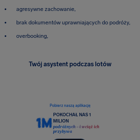
agresywne zachowanie,
brak dokumentów uprawniających do podróży,
overbooking,
Twój asystent podczas lotów
Bezpłatne monitorowanie lotów, powiadomienia
o prawie do odszkodowania i łatwe dodawanie
ochrony ubezpieczeniowej. Wszystko to
w jednej, intuicyjnej aplikacji.
Pobierz naszą aplikację
POKOCHAŁ NAS 1
MILION
podróżnych – i wciąż ich
przybywa