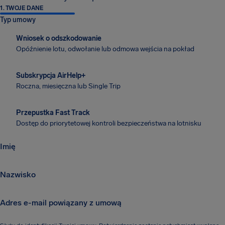
1. TWOJE DANE
Typ umowy
Wniosek o odszkodowanie
Opóźnienie lotu, odwołanie lub odmowa wejścia na pokład
Subskrypcja AirHelp+
Roczna, miesięczna lub Single Trip
Przepustka Fast Track
Dostęp do priorytetowej kontroli bezpieczeństwa na lotnisku
Imię
Imię
Nazwisko
Nazwisko
Adres e-mail powiązany z umową
Adres e-mail powiązany z umową