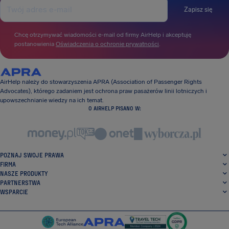
Zapisz się
Chcę otrzymywać wiadomości e-mail od firmy AirHelp i akceptuję
postanowienia
Oświadczenia o ochronie prywatności
.
AirHelp należy do stowarzyszenia APRA (Association of Passenger Rights
Advocates), którego zadaniem jest ochrona praw pasażerów linii lotniczych i
upowszechnianie wiedzy na ich temat.
O AIRHELP PISANO W:
POZNAJ SWOJE PRAWA
FIRMA
NASZE PRODUKTY
PARTNERSTWA
WSPARCIE