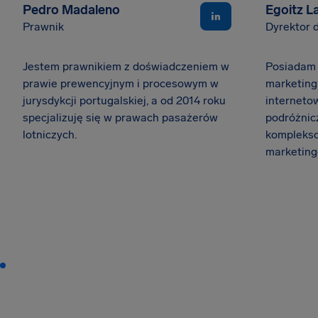
Pedro Madaleno
Egoitz L
Prawnik
Dyrektor d
Jestem prawnikiem z doświadczeniem w
Posiadam 
prawie prewencyjnym i procesowym w
marketingu
jurysdykcji portugalskiej, a od 2014 roku
interneto
specjalizuję się w prawach pasażerów
podróżnicz
lotniczych.
komplekso
marketing