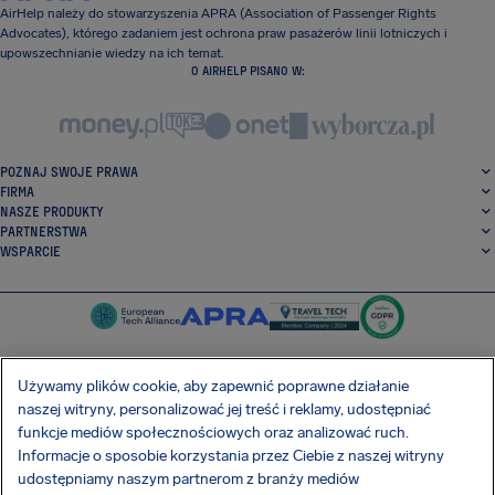
AirHelp należy do stowarzyszenia APRA (Association of Passenger Rights
Advocates), którego zadaniem jest ochrona praw pasażerów linii lotniczych i
upowszechnianie wiedzy na ich temat.
O AIRHELP PISANO W:
POZNAJ SWOJE PRAWA
FIRMA
NASZE PRODUKTY
PARTNERSTWA
WSPARCIE
Używamy plików cookie, aby zapewnić poprawne działanie
naszej witryny, personalizować jej treść i reklamy, udostępniać
SocialFacebook
SocialTwitter
SocialInstagram
SocialLinkedin
funkcje mediów społecznościowych oraz analizować ruch.
Informacje o sposobie korzystania przez Ciebie z naszej witryny
POBIERZ NASZĄ DARMOWĄ APLIKACJĘ
udostępniamy naszym partnerom z branży mediów