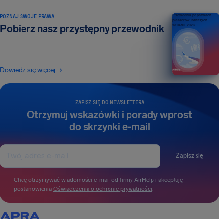
POZNAJ SWOJE PRAWA
Przewodnik po prawach
pasażerów lotniczych
Pobierz nasz przystępny przewodnik
WYDANIE 2026
Dowiedz się więcej
ZAPISZ SIĘ DO NEWSLETTERA
Otrzymuj wskazówki i porady wprost
do skrzynki e-mail
Zapisz się
Chcę otrzymywać wiadomości e-mail od firmy AirHelp i akceptuję
postanowienia
Oświadczenia o ochronie prywatności
.