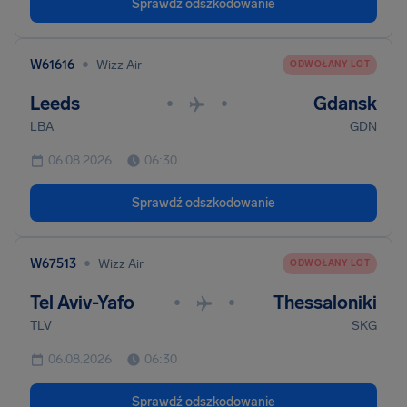
Sprawdź odszkodowanie
•
W61616
Wizz Air
ODWOŁANY LOT
Leeds
Gdansk
•
•
LBA
GDN
06.08.2026
06:30
Sprawdź odszkodowanie
•
W67513
Wizz Air
ODWOŁANY LOT
Tel Aviv-Yafo
Thessaloniki
•
•
TLV
SKG
06.08.2026
06:30
Sprawdź odszkodowanie