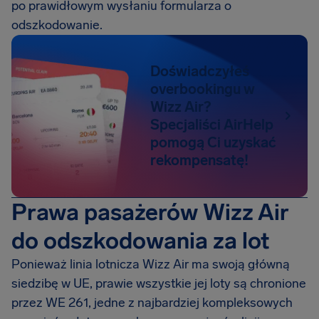
po prawidłowym wysłaniu formularza o
odszkodowanie.
Doświadczyłeś
overbookingu w
Wizz Air?
Specjaliści AirHelp
pomogą Ci uzyskać
rekompensatę!
Prawa pasażerów Wizz Air
do odszkodowania za lot
Ponieważ linia lotnicza Wizz Air ma swoją główną
siedzibę w UE, prawie wszystkie jej loty są chronione
przez WE 261, jedne z najbardziej kompleksowych