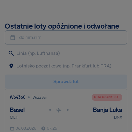
Ostatnie loty opóźnione i odwołane
dd.mm.rrrr
Sprawdź lot
•
W64360
Wizz Air
ODWOŁANY LOT
Basel
Banja Luka
•
•
MLH
BNX
06.08.2026
07:25