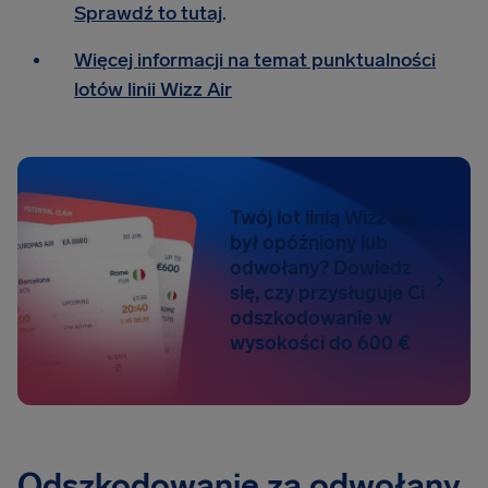
Sprawdź to tutaj
.
Więcej informacji na temat punktualności
lotów linii Wizz Air
Twój lot linią Wizz Air
był opóźniony lub
odwołany? Dowiedz
się, czy przysługuje Ci
odszkodowanie w
wysokości do 600 €
Odszkodowanie za odwołany