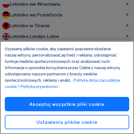
Lotnisko we Wrocławiu
Lotnisko we Frankfurcie
Lotnisko w Tiranie
Lotnisko Londyn Luton
Lotnisko w Poznaniu
Używamy plików cookie, aby zapewnić poprawne działanie
naszej witryny, personalizować jej treść i reklamy, udostępniać
Lotnisko Berlin Brandenburg
funkcje mediów społecznościowych oraz analizować ruch.
Informacje o sposobie korzystania przez Ciebie z naszej witryny
udostępniamy naszym partnerom z branży mediów
Więcej praw pasażera do odkrycia:
społecznościowych, reklamy i analiz.
Polityka dotycząca plików
cookie
| Polityka prywatności
Prawa pasażerów lotniczych
Akceptuj wszystkie pliki cookie
Opóźniony lot
Odwołany lot
Ustawienia plików cookie
Reklamacja za opóźniony lot