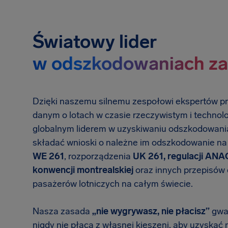
Światowy lider
w odszkodowaniach za 
Dzięki naszemu silnemu zespołowi ekspertów 
danym o lotach w czasie rzeczywistym i technolo
globalnym liderem w uzyskiwaniu odszkodowa
składać wnioski o należne im odszkodowanie n
WE 261
, rozporządzenia
UK 261, regulacji AN
konwencji montrealskiej
oraz innych przepisów
pasażerów lotniczych na całym świecie.
Nasza zasada
„nie wygrywasz, nie płacisz”
gwar
nigdy nie płacą z własnej kieszeni, aby uzyskać