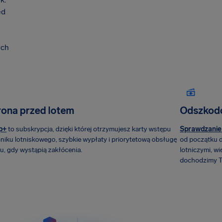
ed
ych
ona przed lotem
Odszkodow
p+
to subskrypcja, dzięki której otrzymujesz karty wstępu
Sprawdzanie 
oniku lotniskowego, szybkie wypłaty i priorytetową obsługę
od początku 
u, gdy wystąpią zakłócenia.
lotniczymi, wi
dochodzimy T