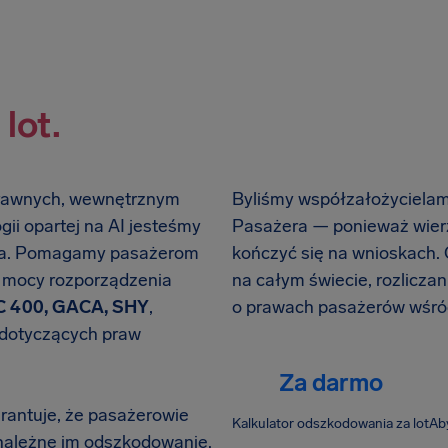
lot.
prawnych, wewnętrznym
Byliśmy współzałożyciela
gii opartej na AI jesteśmy
Pasażera — ponieważ wier
nia. Pomagamy pasażerom
kończyć się na wnioskach. 
a mocy rozporządzenia
na całym świecie, rozliczani
AC 400, GACA, SHY
,
o prawach pasażerów wśró
 dotyczących praw
Za darmo
antuje, że pasażerowie
Kalkulator odszkodowania za lot
Aby
 należne im odszkodowanie.