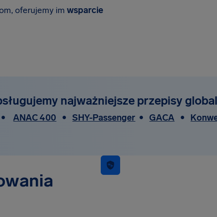
tom, oferujemy im
wsparcie
sługujemy najważniejsze przepisy globa
•
ANAC 400
•
SHY-Passenger
•
GACA
•
Konwe
owania