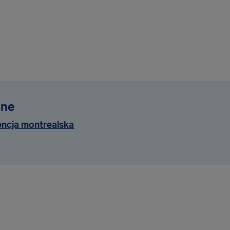
lne
ncja montrealska