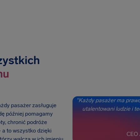
zystkich
mu
"Każdy pasażer ma prawo
ażdy pasażer zasługuje
utalentowani ludzie i te
adę później pomagamy
ty, chronić podróże
 a to wszystko dzięki
CEO 
tórzy walczą w ich imieniu.