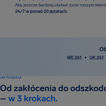
Aby jeszcze bardziej ułatwić życie naszym klien
24/7 w ponad 20 językach.
Ob
WE 261
•
UK 261
JAK TO DZIAŁA
Od zakłócenia do odszkod
–
w 3 krokach.