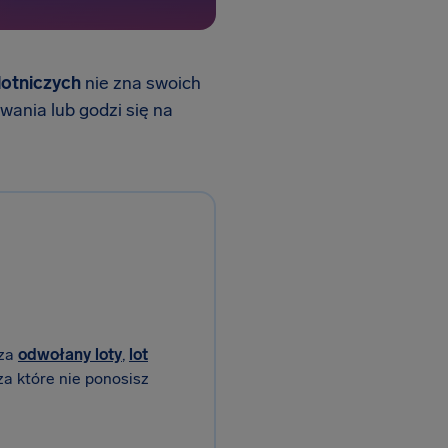
lotniczych
nie zna swoich
wania lub godzi się na
 za
odwołany loty
,
lot
 za które nie ponosisz