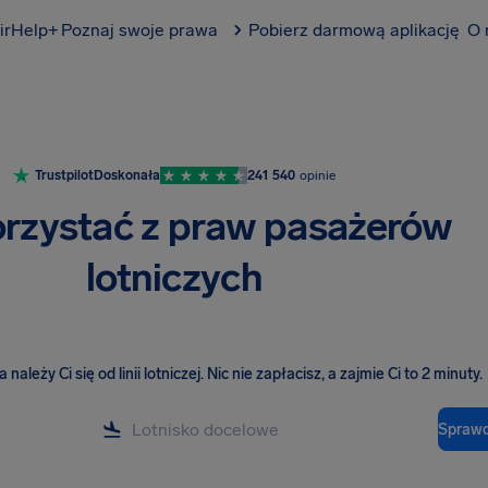
irHelp+
Poznaj swoje prawa
Pobierz darmową aplikację
O 
Trustpilot
Doskonała
241 540
opinie
orzystać z praw pasażerów
lotniczych
należy Ci się od linii lotniczej
.
Nic nie zapłacisz, a zajmie Ci to 2 minuty.
Sprawd