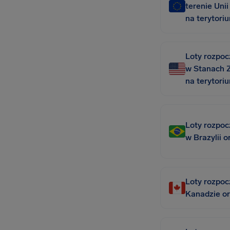
terenie Unii
na terytoriu
Loty rozpoc
w Stanach Z
na terytor
Loty rozpoc
w Brazylii o
Loty rozpoc
Kanadzie or