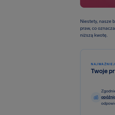
Niestety, nasze 
praw, co oznacza
niższą kwotę.
NAJWAŻNIEJ
Twoje p
Zgodni
opóźnio
odpowie