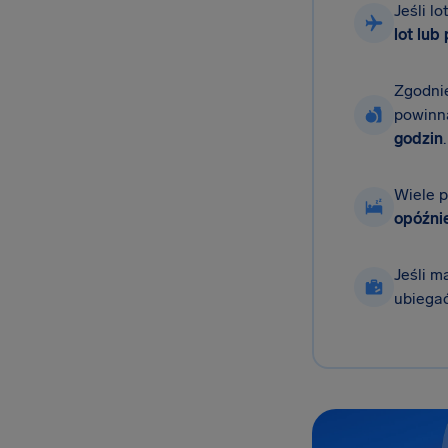
Jeśli l
lot lub
Zgodnie
powinn
godzin
.
Wiele p
opóźnie
Jeśli m
ubiegać