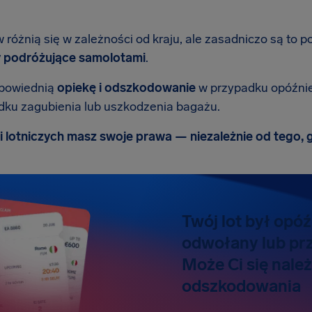
różnią się w zależności od kraju, ale zasadniczo są to p
y podróżujące samolotami
.
dpowiednią
opiekę i odszkodowanie
w przypadku opóźnień
dku zagubienia lub uszkodzenia bagażu.
ii lotniczych masz swoje prawa — niezależnie od tego, 
Twój lot był opóź
odwołany lub pr
Może Ci się nale
odszkodowania