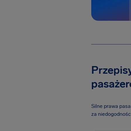
Przepis
pasażeró
Silne prawa pasa
za niedogodności