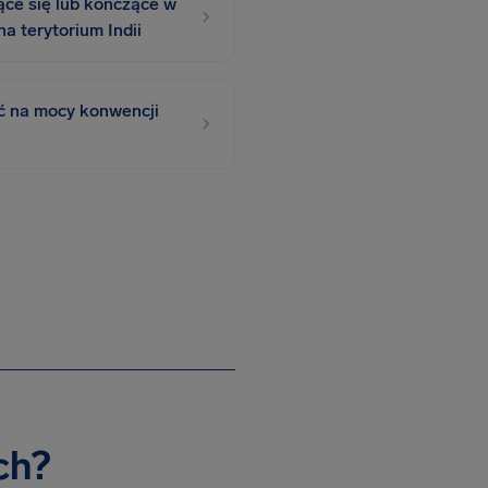
ące się lub kończące w
na terytorium Indii
ć na mocy konwencji
ch?