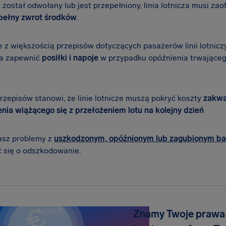
ot został odwołany lub jest przepełniony, linia lotnicza musi za
 pełny zwrot środków
.
 z większością przepisów dotyczących pasażerów linii lotniczyc
a zapewnić
posiłki i napoje
w przypadku opóźnienia trwająceg
rzepisów stanowi, że linie lotnicze muszą pokryć koszty
zakwa
nia wiążącego się z przełożeniem lotu na kolejny dzień
asz problemy z
uszkodzonym, opóźnionym lub zagubionym b
 się o odszkodowanie.
Znamy Twoje prawa 