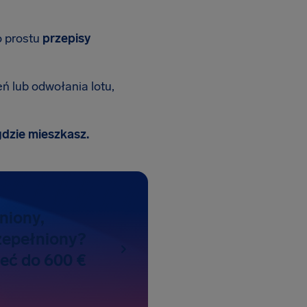
o prostu
przepisy
 lub odwołania lotu,
gdzie mieszkasz.
niony,
zepełniony?
żeć do 600 €