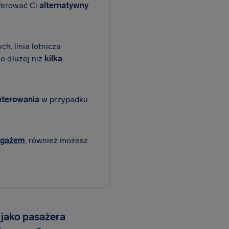
oferować Ci
alternatywny
h, linia lotnicza
o dłużej niż
kilka
terowania
w przypadku
agażem
, również możesz
jako pasażera