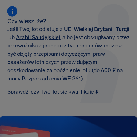
Czy wiesz, że?
Jeśli Twój lot odlatuje z
UE
,
Wielkiej Brytanii
,
Turcji
lub
Arabii Saudyjskiej
, albo jest obsługiwany przez
przewoźnika z jednego z tych regionów, możesz
być objęty przepisami dotyczącymi praw
pasażerów lotniczych przewidującymi
odszkodowanie za opóźnienie lotu (do 600 € na
mocy Rozporządzenia WE 261).
Sprawdź, czy Twój lot się kwalifikuje ⬇️