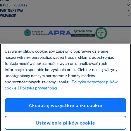
NASZE PRODUKTY
PARTNERSTWA
WSPARCIE
Używamy plików cookie, aby zapewnić poprawne działanie
naszej witryny, personalizować jej treść i reklamy, udostępniać
SocialFacebook
SocialTwitter
SocialInstagram
SocialLinkedin
funkcje mediów społecznościowych oraz analizować ruch.
Informacje o sposobie korzystania przez Ciebie z naszej witryny
POBIERZ NASZĄ DARMOWĄ APLIKACJĘ
udostępniamy naszym partnerom z branży mediów
społecznościowych, reklamy i analiz.
Polityka dotycząca plików
cookie
| Polityka prywatności
Warunki Umowy
Polityka prywatności
Pliki cookie
Imprint
Akceptuj wszystkie pliki cookie
Atak na łańcuch dostaw Shai-Hulud
Odstąpienie od umowy
Polski
Copyright © 2026 AirHelp
Ustawienia plików cookie