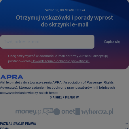
ZAPISZ SIĘ DO NEWSLETTERA
Otrzymuj wskazówki i porady wprost
do skrzynki e-mail
Zapisz się
Chcę otrzymywać wiadomości e-mail od firmy AirHelp i akceptuję
postanowienia
Oświadczenia o ochronie prywatności
.
AirHelp należy do stowarzyszenia APRA (Association of Passenger Rights
Advocates), którego zadaniem jest ochrona praw pasażerów linii lotniczych i
upowszechnianie wiedzy na ich temat.
O AIRHELP PISANO W:
POZNAJ SWOJE PRAWA
FIRMA