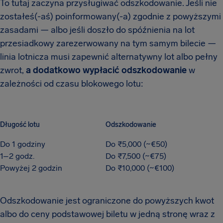
To tutaj zaczyna przysługiwać odszkodowanie. Jeśli nie
zostałeś(-aś) poinformowany(-a) zgodnie z powyższymi
zasadami — albo jeśli doszło do spóźnienia na lot
przesiadkowy zarezerwowany na tym samym bilecie —
linia lotnicza musi zapewnić alternatywny lot albo pełny
zwrot,
a dodatkowo wypłacić odszkodowanie
w
zależności od czasu blokowego lotu:
Długość lotu
Odszkodowanie
Do 1 godziny
Do ₹5,000 (~€50)
1–2 godz.
Do ₹7,500 (~€75)
Powyżej 2 godzin
Do ₹10,000 (~€100)
Odszkodowanie jest ograniczone do powyższych kwot
albo do ceny podstawowej biletu w jedną stronę wraz z