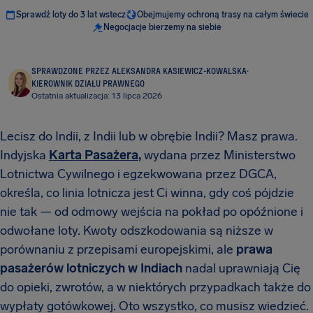
Sprawdź loty do 3 lat wstecz
Obejmujemy ochroną trasy na całym świecie
Negocjacje bierzemy na siebie
SPRAWDZONE PRZEZ ALEKSANDRA KASIEWICZ-KOWALSKA
·
KIEROWNIK DZIAŁU PRAWNEGO
Ostatnia aktualizacja: 13 lipca 2026
Lecisz do Indii, z Indii lub w obrębie Indii? Masz prawa.
Indyjska
Karta Pasażera
,
wydana przez Ministerstwo
Lotnictwa Cywilnego i egzekwowana przez DGCA,
określa, co linia lotnicza jest Ci winna, gdy coś pójdzie
nie tak — od odmowy wejścia na pokład po opóźnione i
odwołane loty. Kwoty odszkodowania są niższe w
porównaniu z przepisami europejskimi, ale
prawa
pasażerów lotniczych w Indiach
nadal uprawniają Cię
do opieki, zwrotów, a w niektórych przypadkach także do
wypłaty gotówkowej. Oto wszystko, co musisz wiedzieć.