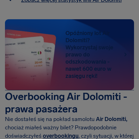
Zobacz więcej statystyk linii Air Dolomiti
Opóźniony lot Air
Dolomiti?
Wykorzystaj swoje
prawo do
odszkodowania -
nawet 600 euro w
zasięgu ręki!
Overbooking Air Dolomiti -
prawa pasażera
Nie dostałeś się na pokład samolotu
Air Dolomiti,
chociaż miałeś ważny bilet? Prawdopodobnie
doświadczyłeś
overbookingu
, czyli sytuacji, w której