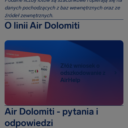
Podane liczby lotów są szacunkowe i opierają się na
danych pochodzących z baz wewnętrznych oraz ze
źródeł zewnętrznych.
O linii Air Dolomiti
Złóż wniosek o
odszkodowanie z
AirHelp
Air Dolomiti - pytania i
odpowiedzi