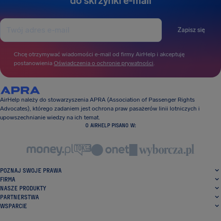
do skrzynki e-mail
Zapisz się
Chcę otrzymywać wiadomości e-mail od firmy AirHelp i akceptuję
postanowienia
Oświadczenia o ochronie prywatności
.
AirHelp należy do stowarzyszenia APRA (Association of Passenger Rights
Advocates), którego zadaniem jest ochrona praw pasażerów linii lotniczych i
upowszechnianie wiedzy na ich temat.
O AIRHELP PISANO W:
POZNAJ SWOJE PRAWA
FIRMA
NASZE PRODUKTY
PARTNERSTWA
WSPARCIE