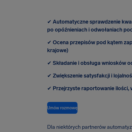
✔
Automatyczne sprawdzenie kwali
po opóźnieniach i odwołaniach po
✔
Ocena przepisów pod kątem zape
krajowe)
✔
Składanie i obsługa wniosków o
✔
Zwiększenie satysfakcji i lojalnoś
✔
Przejrzyste raportowanie ilości,
Umów rozmowę
Dla niektórych partnerów automaty