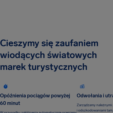
Cieszymy się zaufaniem
wiodących światowych
marek turystycznych
Opóźnienia pociągów powyżej
Odwołania i utr
60 minut
Zarządzamy należnymi 
i odszkodowaniami tam,
W przypadku zakłócenia automatycznie oceniamy