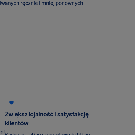
iwanych ręcznie i mniej ponownych
Zwiększ lojalność i satysfakcję
klientów
ęki
Przekształć zakłócenia w zaufanie i dodatkowe