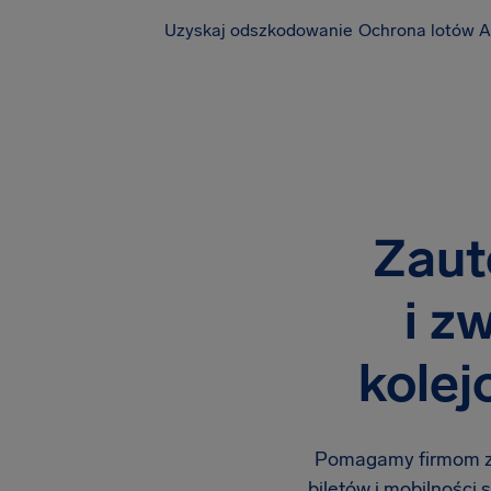
Uzyskaj odszkodowanie
Ochrona lotów A
Zaut
i z
kolej
Pomagamy firmom za
biletów i mobilności