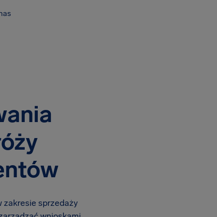
nas
wania
róży
ientów
 zakresie sprzedaży
, zarządzać wnioskami