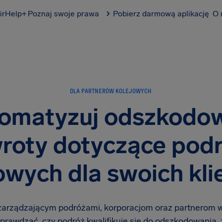
irHelp+
Poznaj swoje prawa
Pobierz darmową aplikację
O 
DLA PARTNERÓW KOLEJOWYCH
omatyzuj odszkodo
wroty dotyczące pod
owych dla swoich kl
rządzającym podróżami, korporacjom oraz partnerom w
 sprawdzać, czy podróż kwalifikuje się do odszkodowania