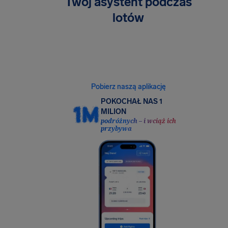
Twój asystent podczas
lotów
Bezpłatne monitorowanie lotów, powiadomienia
o prawie do odszkodowania i łatwe dodawanie
ochrony ubezpieczeniowej. Wszystko to
w jednej, intuicyjnej aplikacji.
Pobierz naszą aplikację
POKOCHAŁ NAS 1
MILION
podróżnych – i wciąż ich
przybywa