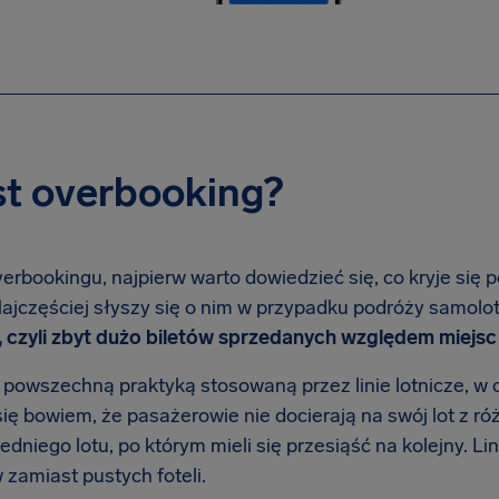
st overbooking?
rbookingu, najpierw warto dowiedzieć się, co kryje się p
Najczęściej słyszy się o nim w przypadku podróży samol
, czyli zbyt dużo biletów sprzedanych względem miejsc
 powszechną praktyką stosowaną przez linie lotnicze, w 
ię bowiem, że pasażerowie nie docierają na swój lot z r
dniego lotu, po którym mieli się przesiąść na kolejny. Li
zamiast pustych foteli.