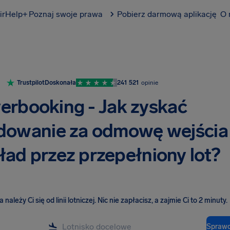
irHelp+
Poznaj swoje prawa
Pobierz darmową aplikację
O 
Trustpilot
Doskonała
241 521
opinie
erbooking - Jak zyskać
dowanie za odmowę wejścia
ład przez przepełniony lot?
należy Ci się od linii lotniczej
.
Nic nie zapłacisz, a zajmie Ci to 2 minuty.
Sprawd