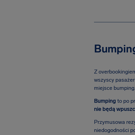
Bumping
Z overbookingie
wszyscy pasażerow
miejsce bumping
Bumping
to po p
nie będą wpuszc
Przymusowa rezyg
niedogodności p