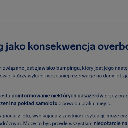
 jako konsekwencja overb
m związane jest
zjawisko bumpingu,
który jest jego nas
ie, którzy wykupili wcześniej rezerwację na dany lot zja
.
rostu
poinformowanie niektórych pasażerów
przez praco
zeni na pokład samolotu
z powodu braku miejsc.
nacja z lotu, wynikająca z zaistniałej sytuacji, może pr
odróżnym. Może to być przede wszystkim
niedotarcie n