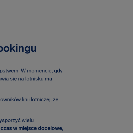
ookingu
tępstwem. W momencie, gdy
wią się na lotnisku ma
wników linii lotniczej, że
zysporzyć wielu
a czas w miejsce docelowe
,