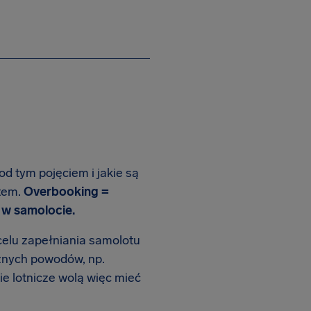
od tym pojęciem i jakie są
otem.
Overbooking =
 w samolocie.
celu zapełniania samolotu
óżnych powodów, np.
nie lotnicze wolą więc mieć