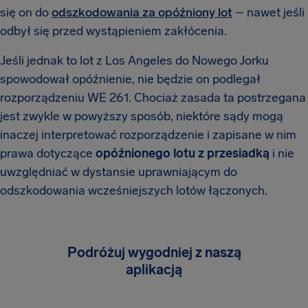
się on do
odszkodowania za opóźniony lot
– nawet jeśli
odbył się przed wystąpieniem zakłócenia.
Jeśli jednak to lot z Los Angeles do Nowego Jorku
spowodował opóźnienie, nie będzie on podlegał
rozporządzeniu WE 261. Chociaż zasada ta postrzegana
jest zwykle w powyższy sposób, niektóre sądy mogą
inaczej interpretować rozporządzenie i zapisane w nim
prawa dotyczące
opóźnionego lotu z przesiadką
i nie
uwzględniać w dystansie uprawniającym do
odszkodowania wcześniejszych lotów łączonych.
Podróżuj wygodniej z naszą
aplikacją
Śledź swój lot w czasie rzeczywistym, sprawdzaj
swoje prawa pasażera i odbierz do 600 €