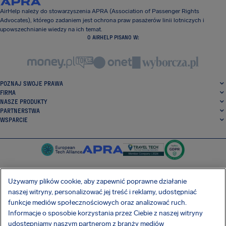
AirHelp należy do stowarzyszenia APRA (Association of Passenger Rights
Advocates), którego zadaniem jest ochrona praw pasażerów linii lotniczych i
upowszechnianie wiedzy na ich temat.
O AIRHELP PISANO W:
POZNAJ SWOJE PRAWA
FIRMA
NASZE PRODUKTY
PARTNERSTWA
WSPARCIE
Używamy plików cookie, aby zapewnić poprawne działanie
naszej witryny, personalizować jej treść i reklamy, udostępniać
SocialFacebook
SocialTwitter
SocialInstagram
SocialLinkedin
funkcje mediów społecznościowych oraz analizować ruch.
Informacje o sposobie korzystania przez Ciebie z naszej witryny
POBIERZ NASZĄ DARMOWĄ APLIKACJĘ
udostępniamy naszym partnerom z branży mediów