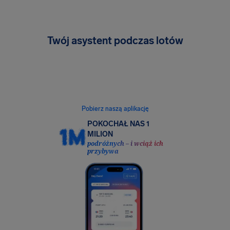
Twój asystent podczas lotów
Bezpłatne monitorowanie lotów, powiadomienia
o prawie do odszkodowania i łatwe dodawanie
ochrony ubezpieczeniowej. Wszystko to
w jednej, intuicyjnej aplikacji.
Pobierz naszą aplikację
POKOCHAŁ NAS 1
MILION
podróżnych – i wciąż ich
przybywa