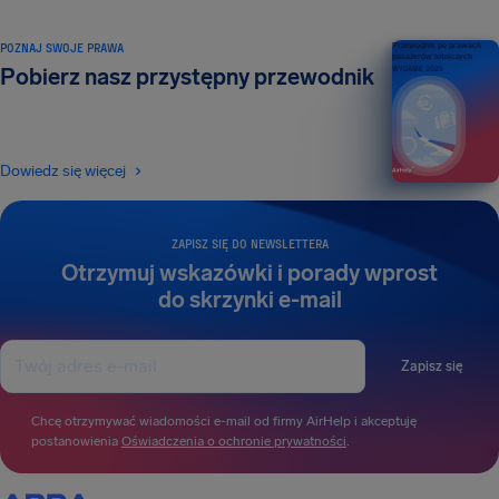
POZNAJ SWOJE PRAWA
Przewodnik po prawach
pasażerów lotniczych
Pobierz nasz przystępny przewodnik
WYDANIE 2026
Dowiedz się więcej
ZAPISZ SIĘ DO NEWSLETTERA
Otrzymuj wskazówki i porady wprost
do skrzynki e-mail
Zapisz się
Chcę otrzymywać wiadomości e-mail od firmy AirHelp i akceptuję
postanowienia
Oświadczenia o ochronie prywatności
.