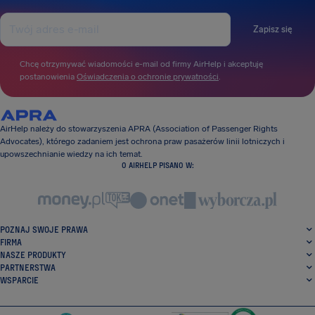
Zapisz się
Chcę otrzymywać wiadomości e-mail od firmy AirHelp i akceptuję
postanowienia
Oświadczenia o ochronie prywatności
.
AirHelp należy do stowarzyszenia APRA (Association of Passenger Rights
Advocates), którego zadaniem jest ochrona praw pasażerów linii lotniczych i
upowszechnianie wiedzy na ich temat.
O AIRHELP PISANO W:
POZNAJ SWOJE PRAWA
FIRMA
NASZE PRODUKTY
PARTNERSTWA
WSPARCIE