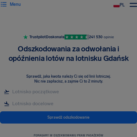
Menu
PL
Trustpilot
Doskonała
241 530
opinie
Odszkodowania za odwołania i
opóźnienia lotów na lotnisku Gdańsk
Sprawdź, jaka kwota należy Ci się od linii lotniczej
.
Nic nie zapłacisz, a zajmie Ci to 2 minuty.
Sprawdź odszkodowanie
POMAGAMY W EGZEKWOWANIU PRAW PASAŻERÓW