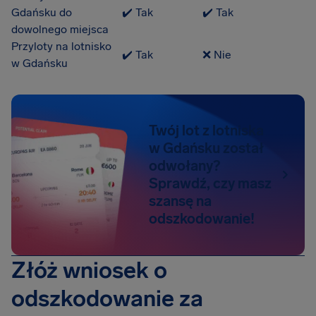
Gdańsku do
✔️ Tak
✔️ Tak
dowolnego miejsca
Przyloty na lotnisko
✔️ Tak
❌ Nie
w Gdańsku
Twój lot z lotniska
w Gdańsku został
odwołany?
Sprawdź, czy masz
szansę na
odszkodowanie!
Złóż wniosek o
odszkodowanie za