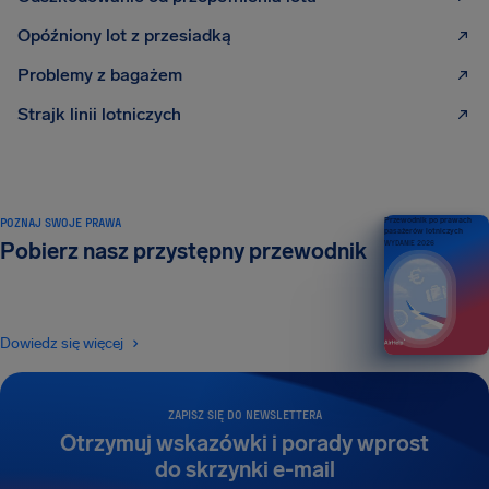
Opóźniony lot z przesiadką
Problemy z bagażem
Strajk linii lotniczych
POZNAJ SWOJE PRAWA
Przewodnik po prawach
pasażerów lotniczych
Pobierz nasz przystępny przewodnik
WYDANIE 2026
Dowiedz się więcej
ZAPISZ SIĘ DO NEWSLETTERA
Otrzymuj wskazówki i porady wprost
do skrzynki e-mail