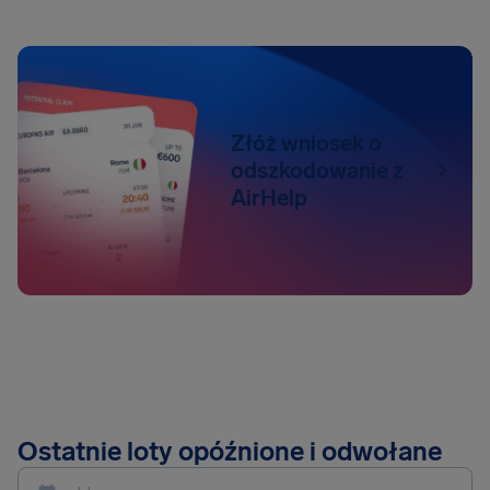
Złóż wniosek o
odszkodowanie z
AirHelp
Ostatnie loty opóźnione i odwołane