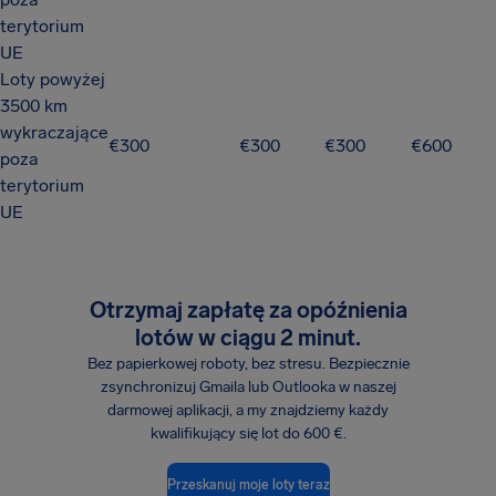
terytorium
UE
Loty powyżej
3500 km
wykraczające
€300
€300
€300
€600
poza
terytorium
UE
Otrzymaj zapłatę za opóźnienia
lotów w ciągu 2 minut.
Bez papierkowej roboty, bez stresu. Bezpiecznie
zsynchronizuj Gmaila lub Outlooka w naszej
darmowej aplikacji, a my znajdziemy każdy
kwalifikujący się lot do 600 €.
Przeskanuj moje loty teraz