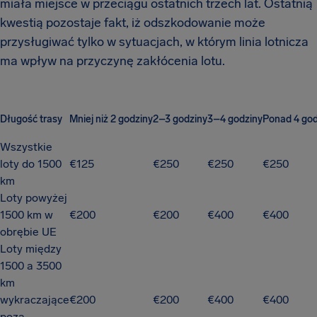
miała miejsce w przeciągu ostatnich trzech lat. Ostatnią
kwestią pozostaje fakt, iż odszkodowanie może
przysługiwać tylko w sytuacjach, w którym linia lotnicza
ma wpływ na przyczynę zakłócenia lotu.
Długość trasy
Mniej niż 2 godziny
2–3 godziny
3–4 godziny
Ponad 4 god
Wszystkie
loty do 1500
€125
€250
€250
€250
km
Loty powyżej
1500 km w
€200
€200
€400
€400
obrębie UE
Loty między
1500 a 3500
km
wykraczające
€200
€200
€400
€400
poza