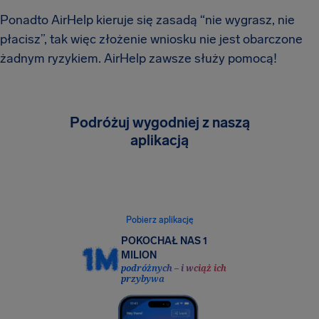
Ponadto AirHelp kieruje się zasadą “nie wygrasz, nie
płacisz”, tak więc złożenie wniosku nie jest obarczone
żadnym ryzykiem. AirHelp zawsze służy pomocą!
Podróżuj wygodniej z naszą
aplikacją
Śledź swój lot w czasie rzeczywistym, sprawdzaj
swoje prawa pasażera i odbierz do 600 €
bezpośrednio w podróży.
Pobierz aplikację
POKOCHAŁ NAS 1
MILION
podróżnych – i wciąż ich
przybywa