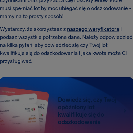
czynnikami oraz przytłacza Cię ilość kryteriów, które
musi spełniać lot by móc ubiegać się o odszkodowanie -
mamy na to prosty sposób!
Wystarczy, że skorzystasz z
naszego weryfikatora
i
podasz wszystkie potrzebne dane. Należy odpowiedzieć
na kilka pytań, aby dowiedzieć się czy Twój lot
kwalifikuje się do odszkodowania i jaka kwota może Ci
przysługiwać.
Dowiedz się, czy Twój
opóźniony lot
kwalifikuje się do
odszkodowania