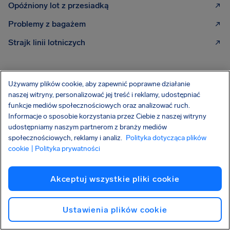
Opóźniony lot z przesiadką
Problemy z bagażem
Strajk linii lotniczych
Więcej linii lotniczych, od których
Używamy plików cookie, aby zapewnić poprawne działanie
możemy pomóc Ci uzyskać
naszej witryny, personalizować jej treść i reklamy, udostępniać
funkcje mediów społecznościowych oraz analizować ruch.
odszkodowanie:
Informacje o sposobie korzystania przez Ciebie z naszej witryny
udostępniamy naszym partnerom z branży mediów
Wizz Air
społecznościowych, reklamy i analiz.
Polityka dotycząca plików
cookie
| Polityka prywatności
Ryanair
Akceptuj wszystkie pliki cookie
Lufthansa
Polskie Linie Lotnicze LOT
Ustawienia plików cookie
Enter Air