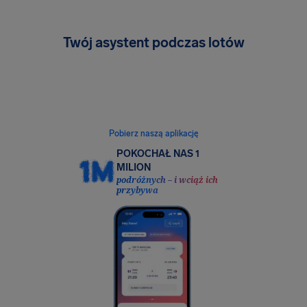
Twój asystent podczas lotów
Bezpłatne monitorowanie lotów, powiadomienia
o prawie do odszkodowania i łatwe dodawanie
ochrony ubezpieczeniowej. Wszystko to
w jednej, intuicyjnej aplikacji.
Pobierz naszą aplikację
POKOCHAŁ NAS 1
MILION
podróżnych – i wciąż ich
przybywa