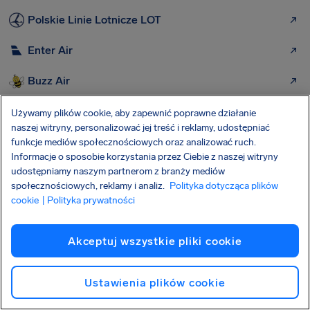
Polskie Linie Lotnicze LOT
Enter Air
Buzz Air
KLM Airlines
Używamy plików cookie, aby zapewnić poprawne działanie
naszej witryny, personalizować jej treść i reklamy, udostępniać
Sas Scandinavian Airlines
funkcje mediów społecznościowych oraz analizować ruch.
Informacje o sposobie korzystania przez Ciebie z naszej witryny
udostępniamy naszym partnerom z branży mediów
Swiss Airlines
społecznościowych, reklamy i analiz.
Polityka dotycząca plików
cookie
| Polityka prywatności
Air Dolomiti
Akceptuj wszystkie pliki cookie
Więcej lotnisk, od których możemy
pomóc Ci uzyskać odszkodowanie:
Ustawienia plików cookie
Lotnisko w Warszawie