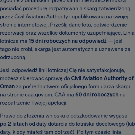
Zgodnie z omańskimi przepisami linie lotnicze muszą
posiadać procedurę rozpatrywania skarg zatwierdzoną
przez Civil Aviation Authority i opublikowaną na swojej
stronie internetowej. Prześlij dane lotu, potwierdzenie
rezerwacji oraz wszelkie dokumenty uzupełniające. Linia
lotnicza ma
15 dni roboczych na odpowiedź
— jeśli
tego nie zrobi, skarga jest automatycznie uznawana za
odrzuconą.
Jeśli odpowiedź linii lotniczej Cię nie satysfakcjonuje,
możesz skierować sprawę do
Civil Aviation Authority of
Oman
za pośrednictwem oficjalnego formularza skargi
na stronie caa.gov.om. CAA ma
60 dni roboczych
na
rozpatrzenie Twojej apelacji.
Prawo do złożenia wniosku o odszkodowanie wygasa
po 2 latach
od daty dotarcia do lotniska docelowego (lub
daty, kiedy miałeś tam dotrzeć). Po tym czasie linia