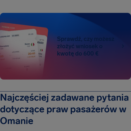
Sprawdź, czy możesz
złożyć wniosek o
kwotę do 600 €
Najczęściej zadawane pytania
dotyczące praw pasażerów w
Omanie