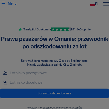
Menu
PL
Trustpilot
Doskonała
241 540
opinie
Prawa pasażerów w Omanie: przewodnik
po odszkodowaniu za lot
Sprawdź, jaka kwota należy Ci się od linii lotniczej
.
Nic nie zapłacisz, a zajmie Ci to 2 minuty.
Sprawdź odszkodowanie
POMAGAMY W EGZEKWOWANIU PRAW PASAŻERÓW