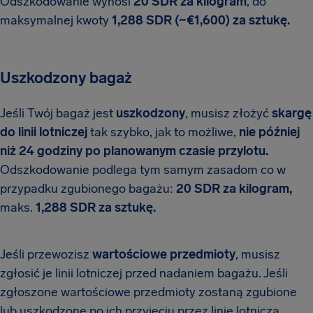
Odszkodowanie wynosi
20 SDR za kilogram
, do
maksymalnej kwoty
1,288 SDR (~€1,600) za sztukę.
Uszkodzony bagaż
Jeśli Twój bagaż jest
uszkodzony
, musisz złożyć
skargę
do linii lotniczej
tak szybko, jak to możliwe,
nie później
niż 24 godziny po planowanym czasie przylotu.
Odszkodowanie podlega tym samym zasadom co w
przypadku zgubionego bagażu:
20 SDR za kilogram,
maks.
1,288 SDR za sztukę.
Jeśli przewozisz
wartościowe przedmioty
, musisz
zgłosić je linii lotniczej przed nadaniem bagażu. Jeśli
zgłoszone wartościowe przedmioty zostaną zgubione
lub uszkodzone po ich przyjęciu przez linię lotniczą,