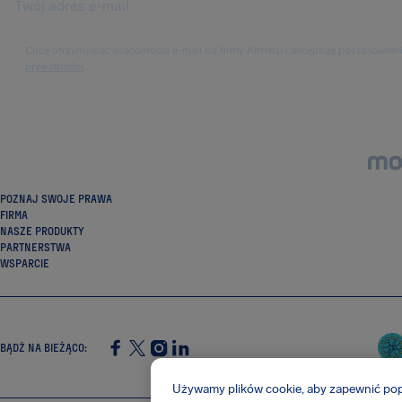
Chcę otrzymywać wiadomości e-mail od firmy AirHelp i akceptuję postanowien
prywatności
.
POZNAJ SWOJE PRAWA
FIRMA
NASZE PRODUKTY
PARTNERSTWA
WSPARCIE
BĄDŹ NA BIEŻĄCO
:
SocialFacebook
SocialTwitter
SocialInstagram
SocialLinkedin
Używamy plików cookie, aby zapewnić popr