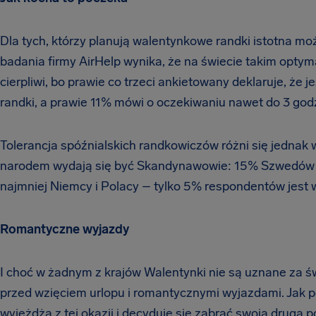
Dla tych, którzy planują walentynkowe randki istotna mo
badania firmy AirHelp wynika, że na świecie takim optyma
cierpliwi, bo prawie co trzeci ankietowany deklaruje, że 
randki, a prawie 11% mówi o oczekiwaniu nawet do 3 god
Tolerancja spóźnialskich randkowiczów różni się jednak 
narodem wydają się być Skandynawowie: 15% Szwedów i 
najmniej Niemcy i Polacy – tylko 5% respondentów jest 
Romantyczne wyjazdy
I choć w żadnym z krajów Walentynki nie są uznane za 
przed wzięciem urlopu i romantycznymi wyjazdami. Jak 
wyjeżdża z tej okazji i decyduje się zabrać swoją drugą