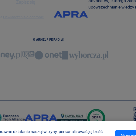
Advocates), którego zadan
Zapisz się
upowszechnianie wiedzy n
ia
Oświadczenia o ochronie
O AIRHELP PISANO W:
awne działanie naszej witryny, personalizować jej treść