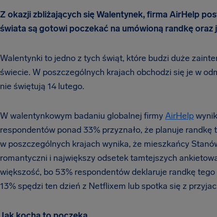
Z okazji zbliżających się Walentynek, firma AirHelp po
świata są gotowi poczekać na umówioną randkę oraz j
Walentynki to jedno z tych świąt, które budzi duże zainte
świecie. W poszczególnych krajach obchodzi się je w odmi
nie świętują 14 lutego.
W walentynkowym badaniu globalnej firmy
AirHelp
wynik
respondentów ponad 33% przyznało, że planuje randkę t
w poszczególnych krajach wynika, że mieszkańcy Stanó
romantyczni i największy odsetek tamtejszych ankietow
większość, bo 53% respondentów deklaruje randkę tego 
13% spędzi ten dzień z Netflixem lub spotka się z przyja
Jak kocha to poczeka