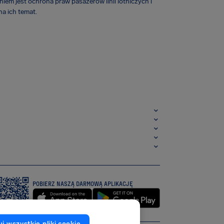
iem jest ochrona praw pasażerów linii lotniczych i
a ich temat.
POBIERZ NASZĄ DARMOWĄ APLIKACJĘ