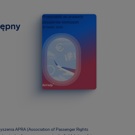
Przewodnik po prawach
pasażerów lotniczych
tępny
WYDANIE 2026
zyszenia APRA (Association of Passenger Rights