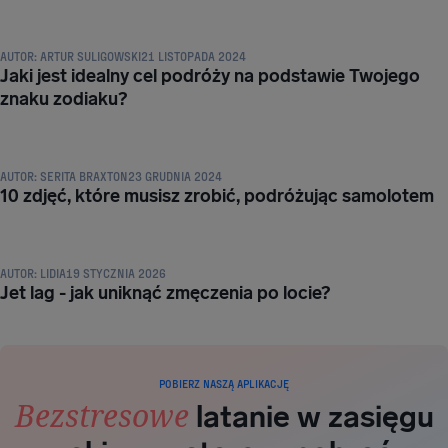
PORADY I TRIKI PODRÓŻNICZE
AUTOR:
ARTUR SULIGOWSKI
21 LISTOPADA 2024
Jaki jest idealny cel podróży na podstawie Twojego
znaku zodiaku?
PORADY I TRIKI PODRÓŻNICZE
AUTOR:
SERITA BRAXTON
23 GRUDNIA 2024
10 zdjęć, które musisz zrobić, podróżując samolotem
PORADY I TRIKI PODRÓŻNICZE
AUTOR:
LIDIA
19 STYCZNIA 2026
Jet lag - jak uniknąć zmęczenia po locie?
POBIERZ NASZĄ APLIKACJĘ
Bezstresowe
latanie w zasięgu