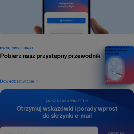
POZNAJ SWOJE PRAWA
Przewodnik po prawach
pasażerów lotniczych
Pobierz nasz przystępny przewodnik
WYDANIE 2026
Dowiedz się więcej
ZAPISZ SIĘ DO NEWSLETTERA
Otrzymuj wskazówki i porady wprost
do skrzynki e-mail
Zapisz się