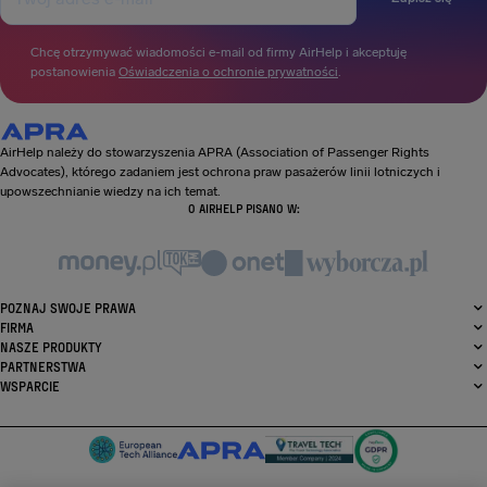
Chcę otrzymywać wiadomości e-mail od firmy AirHelp i akceptuję
postanowienia
Oświadczenia o ochronie prywatności
.
AirHelp należy do stowarzyszenia APRA (Association of Passenger Rights
Advocates), którego zadaniem jest ochrona praw pasażerów linii lotniczych i
upowszechnianie wiedzy na ich temat.
O AIRHELP PISANO W:
POZNAJ SWOJE PRAWA
FIRMA
NASZE PRODUKTY
PARTNERSTWA
WSPARCIE