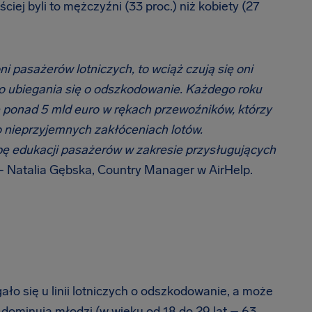
iej byli to mężczyźni (33 proc.) niż kobiety (27
 pasażerów lotniczych, to wciąż czują się oni
a do ubiegania się o odszkodowanie. Każdego roku
e ponad 5 mld euro w rękach przewoźników, którzy
 nieprzyjemnych zakłóceniach lotów.
ę edukacji pasażerów w zakresie przysługujących
 Natalia Gębska, Country Manager w AirHelp.
ało się u linii lotniczych o odszkodowanie, a może
dominują młodzi (w wieku od 18 do 29 lat – 63