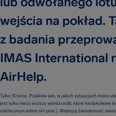
lub odwołanego lo
wejścia na pokład. T
z badania przeprow
IMAS International n
AirHelp
.
Tylko 30 proc. Polaków wie, w jakich sytuacjach może ub
jest tylko nieco wyższy wśród osób, które kiedykolwiek le
zakłóconym lotem (41 proc.). Większą świadomość swo