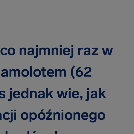
co najmniej raz w
samolotem (62
s jednak wie, jak
cji opóźnionego