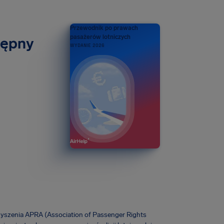
Przewodnik po prawach
pasażerów lotniczych
tępny
WYDANIE 2026
zyszenia APRA (Association of Passenger Rights