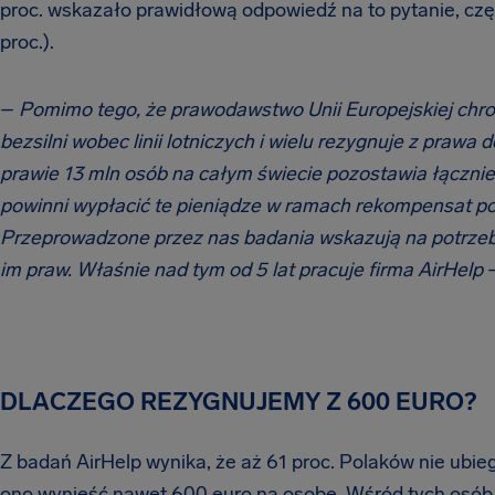
proc. wskazało prawidłową odpowiedź na to pytanie, częśc
proc.).
–
Pomimo tego, że prawodawstwo Unii Europejskiej chroni
bezsilni wobec linii lotniczych i wielu rezygnuje z praw
prawie 13 mln osób na całym świecie pozostawia łączni
powinni wypłacić te pieniądze w ramach rekompensat po
Przeprowadzone przez nas badania wskazują na potrzeb
im praw. Właśnie nad tym od 5 lat pracuje firma AirHelp
–
DLACZEGO REZYGNUJEMY Z 600 EURO?
Z badań AirHelp wynika, że aż 61 proc. Polaków nie ubieg
ono wynieść nawet 600 euro na osobę. Wśród tych osób 