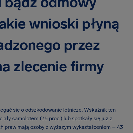
tu bądź odmowy
akie wnioski płyną
adzonego przez
a zlecenie firmy
iegać się o odszkodowanie lotnicze. Wskaźnik ten
ciały samolotem (35 proc.) lub spotkały się już z
ich praw mają osoby z wyższym wykształceniem – 43