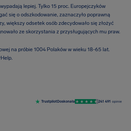
 wypadają lepiej. Tylko 15 proc. Europejczyków
egać się o odszkodowanie, zaznaczyło poprawną
y, większy odsetek osób zdecydowało się złożyć
nowało ze skorzystania z przysługujących mu praw.
towej na próbie 1004 Polaków w wieku 18-65 lat.
rHelp.
Trustpilot
Doskonała
241 491
opinie