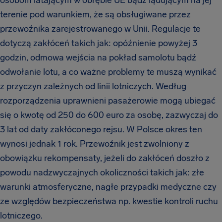
osobom latającym w obrębie UE bądź lądującym na jej
terenie pod warunkiem, że są obsługiwane przez
przewoźnika zarejestrowanego w Unii. Regulacje te
dotyczą zakłóceń takich jak: opóźnienie powyżej 3
godzin, odmowa wejścia na pokład samolotu bądź
odwołanie lotu, a co ważne problemy te muszą wynikać
z przyczyn zależnych od linii lotniczych. Według
rozporządzenia uprawnieni pasażerowie mogą ubiegać
się o kwotę od 250 do 600 euro za osobę, zazwyczaj do
3 lat od daty zakłóconego rejsu. W Polsce okres ten
wynosi jednak 1 rok. Przewoźnik jest zwolniony z
obowiązku rekompensaty, jeżeli do zakłóceń doszło z
powodu nadzwyczajnych okoliczności takich jak: złe
warunki atmosferyczne, nagłe przypadki medyczne czy
ze względów bezpieczeństwa np. kwestie kontroli ruchu
lotniczego.