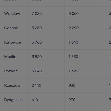
Wrocław
7 020
3 060
3
Gdańsk
5 260
2 290
2
Katowice
3 760
1 640
2
Modlin
3 520
1 530
1
Poznań
3 040
1 320
1
Rzeszów
2 140
930
1
Bydgoszcz
610
270