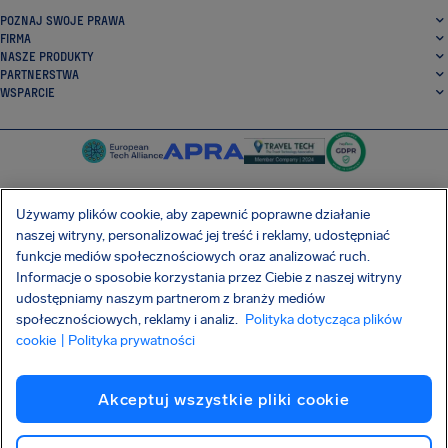
POZNAJ SWOJE PRAWA
FIRMA
NASZE PRODUKTY
PARTNERSTWA
WSPARCIE
Używamy plików cookie, aby zapewnić poprawne działanie
naszej witryny, personalizować jej treść i reklamy, udostępniać
SocialFacebook
SocialTwitter
SocialInstagram
SocialLinkedin
funkcje mediów społecznościowych oraz analizować ruch.
Informacje o sposobie korzystania przez Ciebie z naszej witryny
POBIERZ NASZĄ DARMOWĄ APLIKACJĘ
udostępniamy naszym partnerom z branży mediów
społecznościowych, reklamy i analiz.
Polityka dotycząca plików
cookie
| Polityka prywatności
Warunki Umowy
Polityka prywatności
Pliki cookie
Imprint
Akceptuj wszystkie pliki cookie
Atak na łańcuch dostaw Shai-Hulud
Odstąpienie od umowy