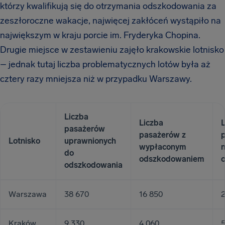
którzy kwalifikują się do otrzymania odszkodowania za
zeszłoroczne wakacje, najwięcej zakłóceń wystąpiło na
największym w kraju porcie im. Fryderyka Chopina.
Drugie miejsce w zestawieniu zajęło krakowskie lotnisko
– jednak tutaj liczba problematycznych lotów była aż
cztery razy mniejsza niż w przypadku Warszawy.
Liczba
Liczba
L
pasażerów
pasażerów z
Lotnisko
uprawnionych
wypłaconym
do
odszkodowaniem
odszkodowania
Warszawa
38 670
16 850
2
Kraków
9 330
4 060
5