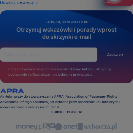
Dowiedz się więcej
ZAPISZ SIĘ DO NEWSLETTERA
Otrzymuj wskazówki i porady wprost
do skrzynki e-mail
Zapisz się
Chcę otrzymywać wiadomości e-mail od firmy AirHelp i akceptuję
postanowienia
Oświadczenia o ochronie prywatności
.
AirHelp należy do stowarzyszenia APRA (Association of Passenger Rights
Advocates), którego zadaniem jest ochrona praw pasażerów linii lotniczych i
upowszechnianie wiedzy na ich temat.
O AIRHELP PISANO W: