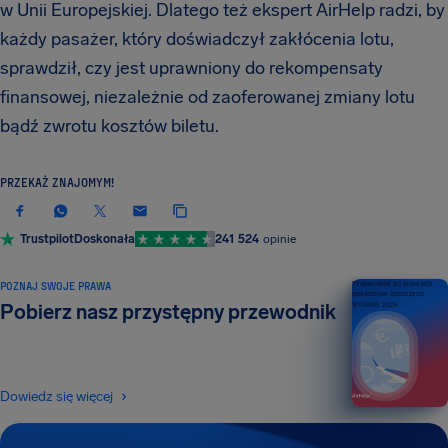
w Unii Europejskiej. Dlatego też ekspert AirHelp radzi, by
każdy pasażer, który doświadczył zakłócenia lotu,
sprawdził, czy jest uprawniony do rekompensaty
finansowej, niezależnie od zaoferowanej zmiany lotu
bądź zwrotu kosztów biletu.
PRZEKAŻ ZNAJOMYM!
Trustpilot
Doskonała
241 524
opinie
POZNAJ SWOJE PRAWA
Przewodnik po prawach
pasażerów lotniczych
Pobierz nasz przystępny przewodnik
WYDANIE 2026
Dowiedz się więcej