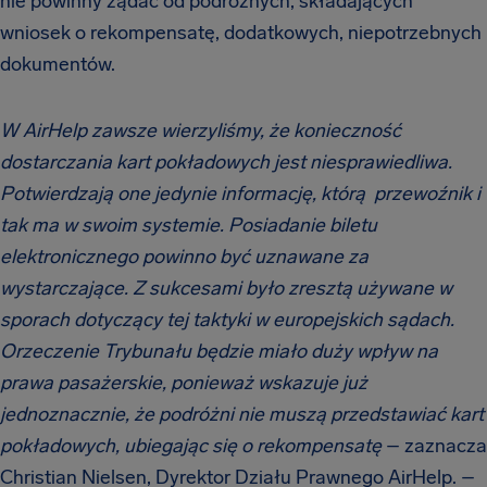
nie powinny żądać od podróżnych, składających
wniosek o rekompensatę, dodatkowych, niepotrzebnych
dokumentów.
W AirHelp zawsze wierzyliśmy, że konieczność
dostarczania kart pokładowych jest niesprawiedliwa.
Potwierdzają one jedynie informację, którą przewoźnik i
tak ma w swoim systemie. Posiadanie biletu
elektronicznego powinno być uznawane za
wystarczające. Z sukcesami było zresztą używane w
sporach dotyczący tej taktyki w europejskich sądach.
Orzeczenie Trybunału będzie miało duży wpływ na
prawa pasażerskie, ponieważ wskazuje już
jednoznacznie, że podróżni nie muszą przedstawiać kart
pokładowych, ubiegając się o rekompensatę
– zaznacza
Christian Nielsen, Dyrektor Działu Prawnego AirHelp. –