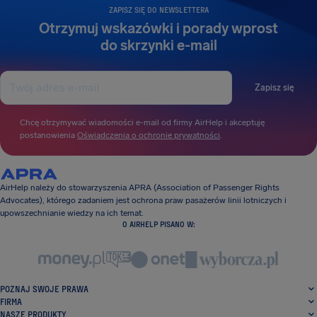
ZAPISZ SIĘ DO NEWSLETTERA
Otrzymuj wskazówki i porady wprost
do skrzynki e-mail
Zapisz się
Chcę otrzymywać wiadomości e-mail od firmy AirHelp i akceptuję
postanowienia
Oświadczenia o ochronie prywatności
.
AirHelp należy do stowarzyszenia APRA (Association of Passenger Rights
Advocates), którego zadaniem jest ochrona praw pasażerów linii lotniczych i
upowszechnianie wiedzy na ich temat.
O AIRHELP PISANO W:
POZNAJ SWOJE PRAWA
FIRMA
NASZE PRODUKTY