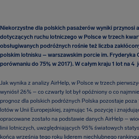
Niekorzystne dla polskich pasażerów wyniki przynosi 
dotyczących ruchu lotniczego w Polsce w trzech kwar
obsługiwanych podróżnych rośnie też liczba zakłócony
polskim lotnisku – warszawskim porcie im. Fryderyka
porównaniu do 75% w 2017). W całym kraju 1 lot na 4 
Jak wynika z analizy AirHelp, w Polsce w trzech pierwsz
wyniósł 26% – co czwarty lot był opóźniony o co najmni
prognoz dla polskich podróżnych Polska pozostaje poza
lotów w Unii Europejskiej, zajmując 14. pozycję i znajdu
opracowane zostało na podstawie danych AirHelp – wiod
linii lotniczych, uwzględniających 95% światowych statys
końca września tego roku liderem niechlubnego rankingu 