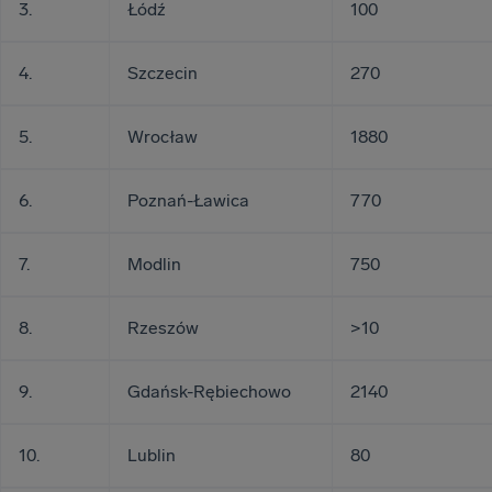
3.
Łódź
100
4.
Szczecin
270
5.
Wrocław
1880
6.
Poznań-Ławica
770
7.
Modlin
750
8.
Rzeszów
>10
9.
Gdańsk-Rębiechowo
2140
10.
Lublin
80