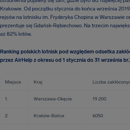
utrudnienia pojawiły się tam, gdzie było też najwięcej 
Krakowie. Od początku stycznia do końca września 201
rejsów na lotnisku im. Fryderyka Chopina w Warszawie o
prezentuje się Gdańsk-Rębiechowo. Na trzecim najwięks
aż 82% lotów.
Ranking polskich lotnisk pod względem odsetka zakł
przez AirHelp z okresu od 1 stycznia do 31 września br.
Miejsce
Kraj
Liczba zakłócony
1.
Warszawa-Okęcie
19 200
2.
Kraków-Balice
6050