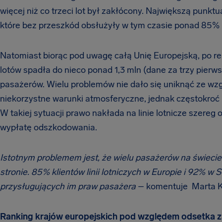
więcej niż co trzeci lot był zakłócony. Największą punktu
które bez przeszkód obsłużyły w tym czasie ponad 85%
Natomiast biorąc pod uwagę całą Unię Europejską, po r
lotów spadła do nieco ponad 1,3 mln (dane za trzy pierw
pasażerów. Wielu problemów nie dało się uniknąć ze wzg
niekorzystne warunki atmosferyczne, jednak częstokroć 
W takiej sytuacji prawo nakłada na linie lotnicze szere
wypłatę odszkodowania.
Istotnym
problemem jest, że wielu pasażerów na świecie 
stronie. 85% klientów linii lotniczych w Europie i 92% w
przysługujących im praw pasażera
– komentuje Marta Ko
Ranking krajów europejskich pod względem odsetka z