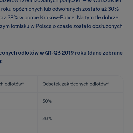
pasażerów i zrealizowanych połączeń – w Warszawie i
9 roku opóźnionych lub odwołanych zostało aż 30%
raz 28% w porcie Kraków-Balice. Na tym tle dobrze
zym lotnisku w Polsce o czasie zostało obsłużonych
óconych odlotów w Q1-Q3 2019 roku (dane zebrane
):
ch odlotów*
Odsetek zakłóconych odlotów*
30%
28%