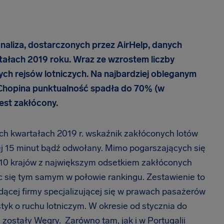
analiza, dostarczonych przez AirHelp, danych
tałach 2019 roku. Wraz ze wzrostem liczby
ch rejsów lotniczych. Na najbardziej obleganym
 Chopina punktualność spadła do 70% (w
jest zakłócony.
ych kwartałach 2019 r. wskaźnik zakłóconych lotów
ej 15 minut bądź odwołany. Mimo pogarszających się
 10 krajów z największym odsetkiem zakłóconych
jąc się tym samym w połowie rankingu. Zestawienie to
ącej firmy specjalizującej się w prawach pasażerów
tyk o ruchu lotniczym. W okresie od stycznia do
zostały Węgry. Zarówno tam, jak i w Portugalii