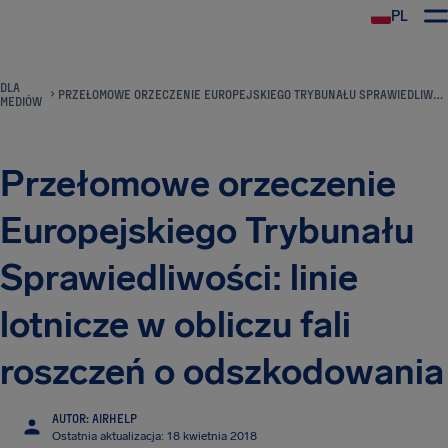
PL
DLA
PRZEŁOMOWE ORZECZENIE EUROPEJSKIEGO TRYBUNAŁU SPRAWIEDLIWOŚCI: LINIE LOTNICZE W OBLICZU FALI ROSZCZEŃ O ODSZKODOWANIA
MEDIÓW
Przełomowe orzeczenie
Europejskiego Trybunału
Sprawiedliwości: linie
lotnicze w obliczu fali
roszczeń o odszkodowania
AUTOR: AIRHELP
Ostatnia aktualizacja: 18 kwietnia 2018