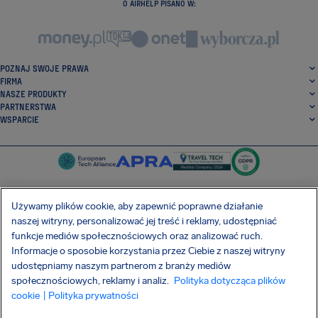
O AIRHELP PISANO W:
POZNAJ SWOJE PRAWA
FIRMA
NASZE PRODUKTY
PARTNERSTWA
WSPARCIE
Używamy plików cookie, aby zapewnić poprawne działanie
naszej witryny, personalizować jej treść i reklamy, udostępniać
SocialFacebook
SocialTwitter
SocialInstagram
SocialLinkedin
funkcje mediów społecznościowych oraz analizować ruch.
Informacje o sposobie korzystania przez Ciebie z naszej witryny
POBIERZ NASZĄ DARMOWĄ APLIKACJĘ
udostępniamy naszym partnerom z branży mediów
społecznościowych, reklamy i analiz.
Polityka dotycząca plików
cookie
| Polityka prywatności