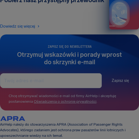
Pobierz nasz przystępny przewodnik
Dowiedz się więcej
ZAPISZ SIĘ DO NEWSLETTERA
Otrzymuj wskazówki i porady wprost
do skrzynki e-mail
Zapisz się
Chcę otrzymywać wiadomości e-mail od firmy AirHelp i akceptuję
postanowienia
Oświadczenia o ochronie prywatności
.
AirHelp należy do stowarzyszenia APRA (Association of Passenger Rights
Advocates), którego zadaniem jest ochrona praw pasażerów linii lotniczych i
upowszechnianie wiedzy na ich temat.