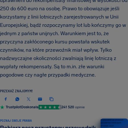
uprawnieni do rekompensaty finansowej w wysokości od
250 do 600 euro na osobę. Prawo to obowiązuje jeśli
korzystamy z linii lotniczych zarejestrowanych w Unii
Europejskiej, bądź rozpoczynamy lot lub kończymy go w
jednym z państw unijnych. Warunkiem jest to, że
przyczyna zakłóconego kursu powstała wskutek
czynników, na które przewoźnik miał wpływ. Tylko
nadzwyczajne okoliczności zwalniają linię lotniczą z
wypłaty rekompensaty. Są to m.in. złe warunki
pogodowe czy nagłe przypadki medyczne.
PRZEKAŻ ZNAJOMYM!
Trustpilot
Doskonała
241 520
opinie
POZNAJ SWOJE PRAWA
Przewodnik po prawach
pasażerów lotniczych
WYDANIE 2026