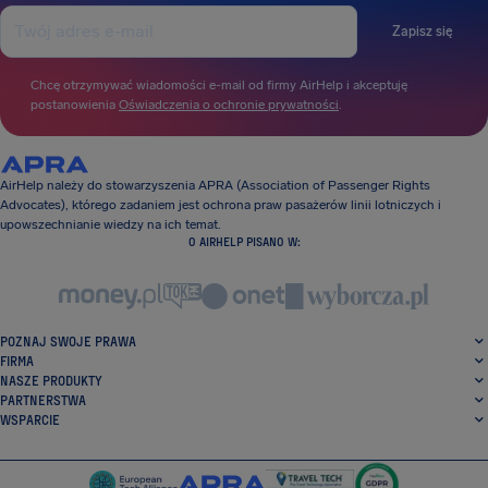
Zapisz się
Chcę otrzymywać wiadomości e-mail od firmy AirHelp i akceptuję
postanowienia
Oświadczenia o ochronie prywatności
.
AirHelp należy do stowarzyszenia APRA (Association of Passenger Rights
Advocates), którego zadaniem jest ochrona praw pasażerów linii lotniczych i
upowszechnianie wiedzy na ich temat.
O AIRHELP PISANO W:
POZNAJ SWOJE PRAWA
FIRMA
NASZE PRODUKTY
PARTNERSTWA
WSPARCIE