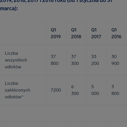
2019, 2018, 2017 i 2016 roku (od 1 stycznia do 31
marca):
Q1
Q1
Q1
Q1
2019
2018
2017
2016
Liczba
37
37
33
30
wszystkich
800
300
200
900
odlotów
Liczba
6
5
3
zakłóconych
7200
300
000
800
odlotów*