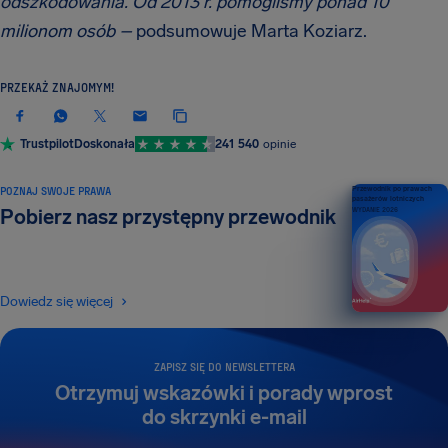
odszkodowania. Od 2013 r. pomogliśmy ponad 10
milionom osób –
podsumowuje Marta Koziarz.
PRZEKAŻ ZNAJOMYM!
Trustpilot
Doskonała
241 540
opinie
POZNAJ SWOJE PRAWA
Przewodnik po prawach
pasażerów lotniczych
Pobierz nasz przystępny przewodnik
WYDANIE 2026
Dowiedz się więcej
ZAPISZ SIĘ DO NEWSLETTERA
Otrzymuj wskazówki i porady wprost
do skrzynki e-mail