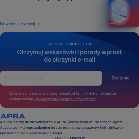
Dowiedz się więcej
ZAPISZ SIĘ DO NEWSLETTERA
Otrzymuj wskazówki i porady wprost
do skrzynki e-mail
Zapisz się
Chcę otrzymywać wiadomości e-mail od firmy AirHelp i akceptuję
postanowienia
Oświadczenia o ochronie prywatności
.
AirHelp należy do stowarzyszenia APRA (Association of Passenger Rights
Advocates), którego zadaniem jest ochrona praw pasażerów linii lotniczych i
upowszechnianie wiedzy na ich temat.
O AIRHELP PISANO W: