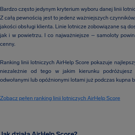
Bardzo często jedynym kryterium wyboru danej linii lotnicz
Z całą pewnością jest to jedenz ważniejszych czynników,
jakości obsługi klienta. Linie lotnicze zobowiązane są 
jak i w powietrzu. I co najważniejsze – samoloty powi
cenny.
Ranking linii lotniczych AirHelp Score pokazuje najlep
niezależnie od tego w jakim kierunku podróżujesz
odwołanymi lub opóźnionymi lotami już podczas kupna b
Zobacz pełen ranking linii lotniczych AirHelp Score
Jak działa AirHelp Score?