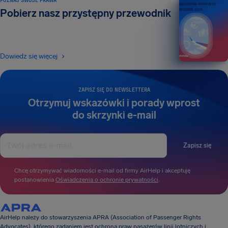
pasażerów lotniczych
Pobierz nasz przystępny przewodnik
WYDANIE 2026
Dowiedz się więcej
ZAPISZ SIĘ DO NEWSLETTERA
Otrzymuj wskazówki i porady wprost
do skrzynki e-mail
Zapisz się
Chcę otrzymywać wiadomości e-mail od firmy AirHelp i akceptuję
postanowienia
Oświadczenia o ochronie prywatności
.
AirHelp należy do stowarzyszenia APRA (Association of Passenger Rights
Advocates), którego zadaniem jest ochrona praw pasażerów linii lotniczych i