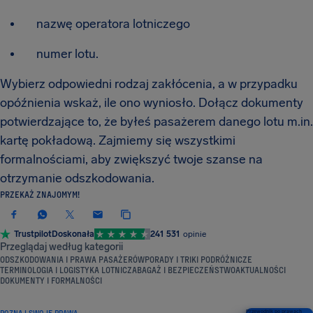
nazwę operatora lotniczego
numer lotu.
Wybierz odpowiedni rodzaj zakłócenia, a w przypadku
opóźnienia wskaż, ile ono wyniosło. Dołącz dokumenty
potwierdzające to, że byłeś pasażerem danego lotu m.in.
kartę pokładową. Zajmiemy się wszystkimi
formalnościami, aby zwiększyć twoje szanse na
otrzymanie odszkodowania.
PRZEKAŻ ZNAJOMYM!
Trustpilot
Doskonała
241 531
opinie
Przeglądaj według kategorii
ODSZKODOWANIA I PRAWA PASAŻERÓW
PORADY I TRIKI PODRÓŻNICZE
TERMINOLOGIA I LOGISTYKA LOTNICZA
BAGAŻ I BEZPIECZEŃSTWO
AKTUALNOŚCI
DOKUMENTY I FORMALNOŚCI
POZNAJ SWOJE PRAWA
Przewodnik po prawach