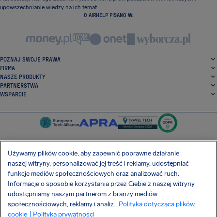
upowszechnianie wiedzy na ich temat.
O AIRHELP PISANO W:
POZNAJ SWOJE PRAWA
FIRMA
NASZE PRODUKTY
PARTNERSTWA
WSPARCIE
Używamy plików cookie, aby zapewnić poprawne działanie
naszej witryny, personalizować jej treść i reklamy, udostępniać
SocialFacebook
SocialTwitter
SocialInstagram
SocialLinkedin
funkcje mediów społecznościowych oraz analizować ruch.
Informacje o sposobie korzystania przez Ciebie z naszej witryny
POBIERZ NASZĄ DARMOWĄ APLIKACJĘ
udostępniamy naszym partnerom z branży mediów
społecznościowych, reklamy i analiz.
Polityka dotycząca plików
cookie
| Polityka prywatności