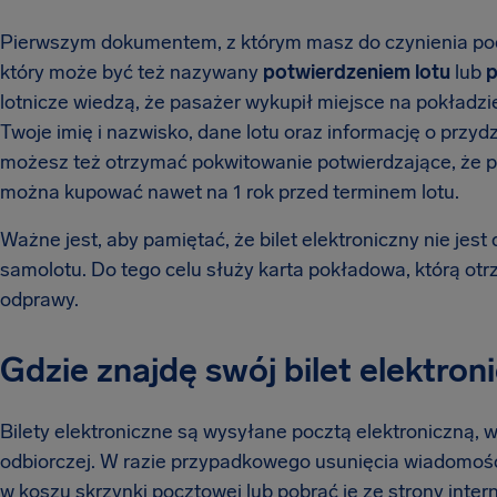
Pierwszym dokumentem, z którym masz do czynienia pod
który może być też nazywany
potwierdzeniem lotu
lub
p
lotnicze wiedzą, że pasażer wykupił miejsce na pokładzie
Twoje imię i nazwisko, dane lotu oraz informację o przy
możesz też otrzymać pokwitowanie potwierdzające, że pł
można kupować nawet na 1 rok przed terminem lotu.
Ważne jest, aby pamiętać, że bilet elektroniczny nie j
samolotu. Do tego celu służy karta pokładowa, którą ot
odprawy.
Gdzie znajdę swój bilet elektron
Bilety elektroniczne są wysyłane pocztą elektroniczną, 
odbiorczej. W razie przypadkowego usunięcia wiadomości,
w koszu skrzynki pocztowej lub pobrać je ze strony interne