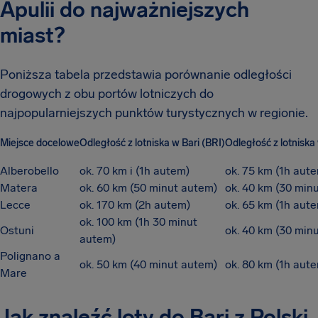
Apulii do najważniejszych
miast?
Poniższa tabela przedstawia porównanie odległości
drogowych z obu portów lotniczych do
najpopularniejszych punktów turystycznych w regionie.
Miejsce docelowe
Odległość z lotniska w Bari (BRI)
Odległość z lotniska
Alberobello
ok. 70 km i (1h autem)
ok. 75 km (1h aut
Matera
ok. 60 km (50 minut autem)
ok. 40 km (30 min
Lecce
ok. 170 km (2h autem)
ok. 65 km (1h aut
ok. 100 km (1h 30 minut
Ostuni
ok. 40 km (30 min
autem)
Polignano a
ok. 50 km (40 minut autem)
ok. 80 km (1h aut
Mare
Jak znaleźć loty do Bari z Polski