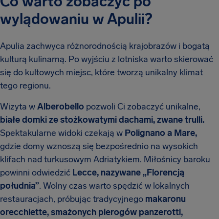
Co warto zobaczyć po
wylądowaniu w Apulii?
Apulia zachwyca różnorodnością krajobrazów i bogatą
kulturą kulinarną. Po wyjściu z lotniska warto skierować
się do kultowych miejsc, które tworzą unikalny klimat
tego regionu.
Wizyta w
Alberobello
pozwoli Ci zobaczyć unikalne,
białe domki ze stożkowatymi dachami, zwane trulli.
Spektakularne widoki czekają w
Polignano a Mare,
gdzie domy wznoszą się bezpośrednio na wysokich
klifach nad turkusowym Adriatykiem. Miłośnicy baroku
powinni odwiedzić
Lecce, nazywane „Florencją
południa”
. Wolny czas warto spędzić w lokalnych
restauracjach, próbując tradycyjnego
makaronu
orecchiette, smażonych pierogów panzerotti,