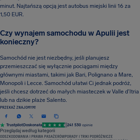
minut. Najtańszą opcją jest autobus miejski linii 16 za
1,50 EUR.
Czy wynajem samochodu w Apulii jest
konieczny?
Samochód nie jest niezbędny, jeśli planujesz
przemieszczać się wyłącznie pociągami między
głównymi miastami, takimi jak Bari, Polignano a Mare,
Monopoli i Lecce. Samochód ułatwi Ci jednak podróż,
jeśli chcesz dotrzeć do małych miasteczek w Valle d'Itria
lub na dzikie plaże Salento.
PRZEKAŻ ZNAJOMYM!
Trustpilot
Doskonała
241 530
opinie
Przeglądaj według kategorii
ODSZKODOWANIA I PRAWA PASAŻERÓW
PORADY I TRIKI PODRÓŻNICZE