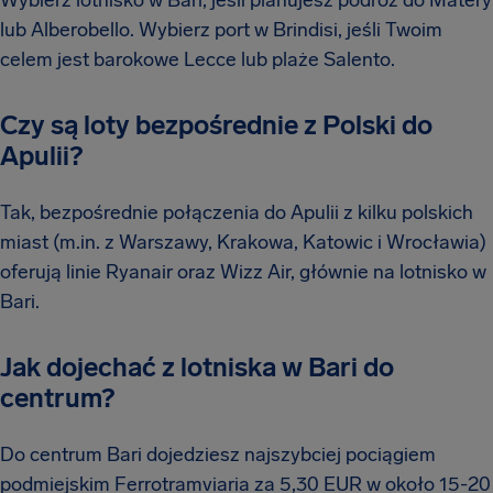
Wybierz lotnisko w Bari, jeśli planujesz podróż do Matery
lub Alberobello. Wybierz port w Brindisi, jeśli Twoim
celem jest barokowe Lecce lub plaże Salento.
Czy są loty bezpośrednie z Polski do
Apulii?
Tak, bezpośrednie połączenia do Apulii z kilku polskich
miast (m.in. z Warszawy, Krakowa, Katowic i Wrocławia)
oferują linie Ryanair oraz Wizz Air, głównie na lotnisko w
Bari.
Jak dojechać z lotniska w Bari do
centrum?
Do centrum Bari dojedziesz najszybciej pociągiem
podmiejskim Ferrotramviaria za 5,30 EUR w około 15-20