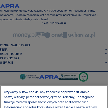
AirHelp należy do stowarzyszenia APRA (Association of Passenger Rights
Advocates), którego zadaniem jest ochrona praw pasażerów linii lotniczych i
upowszechnianie wiedzy na ich temat.
O AIRHELP PISANO W:
POZNAJ SWOJE PRAWA
FIRMA
NASZE PRODUKTY
PARTNERSTWA
WSPARCIE
Używamy plików cookie, aby zapewnić poprawne działanie
naszej witryny, personalizować jej treść i reklamy, udostępniać
SocialFacebook
SocialTwitter
SocialInstagram
SocialLinkedin
funkcje mediów społecznościowych oraz analizować ruch.
Informacje o sposobie korzystania przez Ciebie z naszej witryny