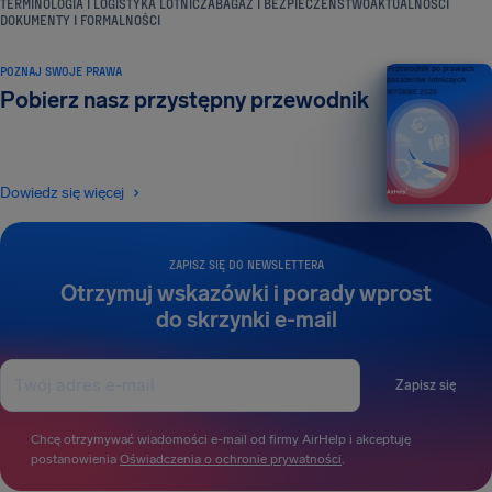
TERMINOLOGIA I LOGISTYKA LOTNICZA
BAGAŻ I BEZPIECZEŃSTWO
AKTUALNOŚCI
DOKUMENTY I FORMALNOŚCI
POZNAJ SWOJE PRAWA
Przewodnik po prawach
pasażerów lotniczych
Pobierz nasz przystępny przewodnik
WYDANIE 2026
Dowiedz się więcej
ZAPISZ SIĘ DO NEWSLETTERA
Otrzymuj wskazówki i porady wprost
do skrzynki e-mail
Zapisz się
Chcę otrzymywać wiadomości e-mail od firmy AirHelp i akceptuję
postanowienia
Oświadczenia o ochronie prywatności
.