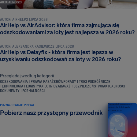
AKTUALNOŚCI
AUTOR:
AIRHELP
2 LIPCA 2026
AirHelp vs AirAdvisor: która firma zajmująca się
AKTUALNOŚCI
odszkodowaniami za loty jest najlepsza w 2026 roku?
AUTOR:
ALEKSANDRA KASIEWICZ
2 LIPCA 2026
AirHelp vs Delayfix - która firma jest lepsza w
uzyskiwaniu odszkodowań za loty w 2026 roku?
Przeglądaj według kategorii
ODSZKODOWANIA I PRAWA PASAŻERÓW
PORADY I TRIKI PODRÓŻNICZE
TERMINOLOGIA I LOGISTYKA LOTNICZA
BAGAŻ I BEZPIECZEŃSTWO
AKTUALNOŚCI
DOKUMENTY I FORMALNOŚCI
POZNAJ SWOJE PRAWA
Przewodnik po prawach
pasażerów lotniczych
Pobierz nasz przystępny przewodnik
WYDANIE 2026