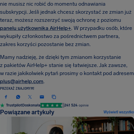
nie musisz nic robić do momentu odnawiania
subskrypcji. Jeśli jednak chcesz skorzystać ze zmian już
teraz, możesz rozszerzyć swoją ochronę z poziomu
panelu użytkownika AirHelp+
. W przypadku osób, które
wykupiły członkostwo za pośrednictwem partnera,
zakres korzyści pozostanie bez zmian.
Mamy nadzieję, że dzięki tym zmianom korzystanie
z pakietów AirHelp+ stanie się łatwiejsze. Jak zawsze,
w razie jakikolwiek pytań prosimy o kontakt pod adresem
plus@airhelp.com
.
PRZEKAŻ ZNAJOMYM!
Trustpilot
Doskonała
241 524
opinie
Powiązane artykuły
Wyświetl wszystko