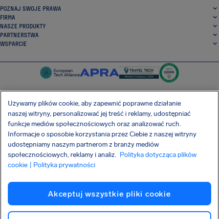
POZNAJ SWOJE PRAWA
FIRMA
NASZE PRODUKTY
PARTNERSTWA
WSPARCIE
Używamy plików cookie, aby zapewnić poprawne działanie
naszej witryny, personalizować jej treść i reklamy, udostępniać
SocialFacebook
SocialTwitter
SocialInstagram
SocialLinkedin
funkcje mediów społecznościowych oraz analizować ruch.
Informacje o sposobie korzystania przez Ciebie z naszej witryny
POBIERZ NASZĄ DARMOWĄ APLIKACJĘ
udostępniamy naszym partnerom z branży mediów
społecznościowych, reklamy i analiz.
Polityka dotycząca plików
cookie
| Polityka prywatności
Warunki Umowy
Polityka prywatności
Pliki cookie
Imprint
Akceptuj wszystkie pliki cookie
Atak na łańcuch dostaw Shai-Hulud
Odstąpienie od umowy