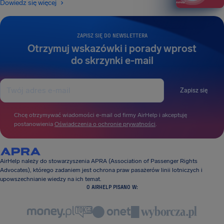
Dowiedz się więcej
ZAPISZ SIĘ DO NEWSLETTERA
Otrzymuj wskazówki i porady wprost
do skrzynki e-mail
Zapisz się
Chcę otrzymywać wiadomości e-mail od firmy AirHelp i akceptuję
postanowienia
Oświadczenia o ochronie prywatności
.
AirHelp należy do stowarzyszenia APRA (Association of Passenger Rights
Advocates), którego zadaniem jest ochrona praw pasażerów linii lotniczych i
upowszechnianie wiedzy na ich temat.
O AIRHELP PISANO W: