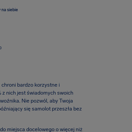
 na siebie
O
chroni bardzo korzystne i
 z nich jest świadomych swoich
ewoźnika. Nie pozwól, aby Twoja
óźniający się samolot przeszła bez
 do miejsca docelowego o więcej niż