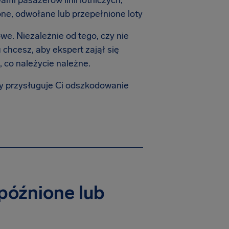
ami pasażerów linii lotniczych,
e, odwołane lub przepełnione loty
e. Niezależnie od tego, czy nie
 chcesz, aby ekspert zajął się
 co należycie należne.
zy przysługuje Ci odszkodowanie
późnione lub