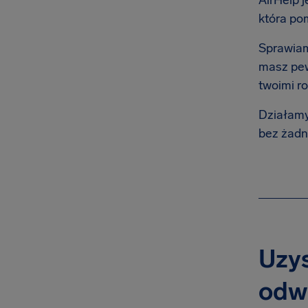
AirHelp j
która po
Sprawiam
masz pew
twoimi r
Działamy
bez żadn
Uzy
odw