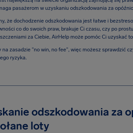
est największą na świecie organizacją zajmującą się praw
maga pasażerom w uzyskaniu odszkodowania za opóźnion
y, że dochodzenie odszkodowania jest łatwe i bezstresow
ności co do swoich praw, brakuje Ci czasu, czy po prostu
oszczeniami za Ciebie, AirHelp może pomóc Ci uzyskać to,
 na zasadzie "no win, no fee", więc możesz sprawdzić c
ego ryzyka.
skanie odszkodowania za o
ołane loty