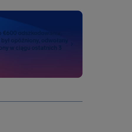
do €600 odszkodowania,
ot był opóźniony, odwołany
ony w ciągu ostatnich 3