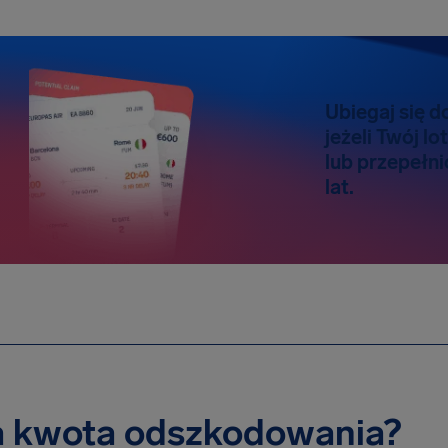
Ubiegaj się 
jeżeli Twój l
lub przepełni
lat.
a kwota odszkodowania?