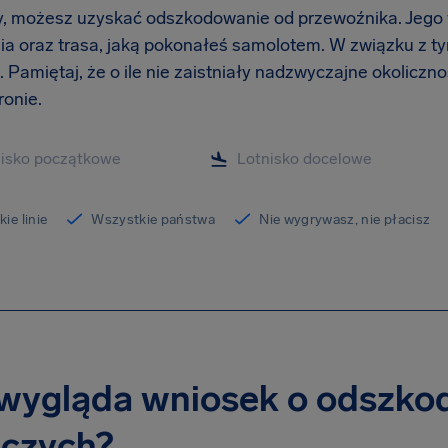
y, możesz uzyskać odszkodowanie od przewoźnika. Jego
ia oraz trasa, jaką pokonałeś samolotem. W związku z t
 Pamiętaj, że o ile nie zaistniały nadzwyczajne okoliczn
ronie.
ie linie
Wszystkie państwa
Nie wygrywasz, nie płacisz
wygląda wniosek o odszkod
iczych?