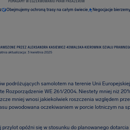
POMAGAMY W EGZEKWOWANIU PRAW PASAŻERÓW
z
Obejmujemy ochroną trasy na całym świecie
Negocjacje bierzemy
RAWDZONE PRZEZ ALEKSANDRA KASIEWICZ-KOWALSKA
·
KIEROWNIK DZIAŁU PRAWNEG
atnia aktualizacja: 3 kwietnia 2025
w podróżujących samolotem na terenie Unii Europejskiej 
ste Rozporządzenie WE 261/2004. Niestety mniej niż 20%
szcze mniej wnosi jakiekolwiek roszczenia względem prz
zasu powodowana oczekiwaniem w porcie lotniczym na sp
ój przylot opóźni się w stosunku do planowanego dotarcia