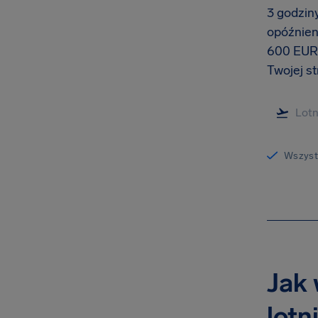
3 godzin
opóźnien
600 EUR.
Twojej st
Wszystk
Jak 
lotn