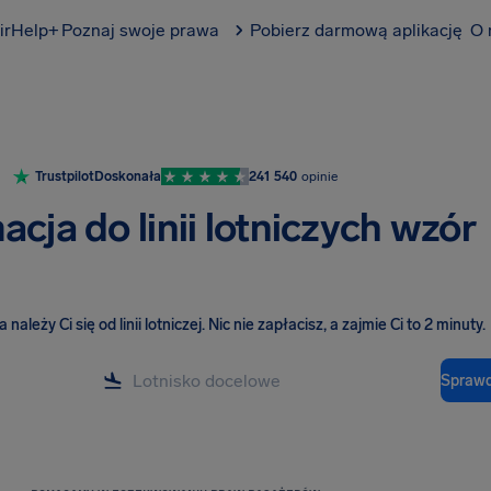
irHelp+
Poznaj swoje prawa
Pobierz darmową aplikację
O 
Trustpilot
Doskonała
241 540
opinie
cja do linii lotniczych wzór
należy Ci się od linii lotniczej
.
Nic nie zapłacisz, a zajmie Ci to 2 minuty.
Sprawd