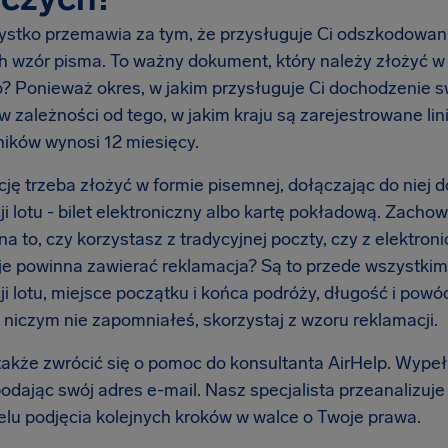
ystko przemawia za tym, że przysługuje Ci odszkodowanie,
ch wzór pisma. To ważny dokument, który należy złożyć w
? Ponieważ okres, w jakim przysługuje Ci dochodzenie sw
 w zależności od tego, w jakim kraju są zarejestrowane lini
ików wynosi 12 miesięcy.
ję trzeba złożyć w formie pisemnej, dołączając do niej
ji lotu - bilet elektroniczny albo kartę pokładową. Zac
a to, czy korzystasz z tradycyjnej poczty, czy z elektroni
je powinna zawierać reklamacja? Są to przede wszystki
i lotu, miejsce początku i końca podróży, długość i powód
o niczym nie zapomniałeś, skorzystaj z wzoru reklamacji.
akże zwrócić się o pomoc do konsultanta AirHelp. Wypełn
podając swój adres e-mail. Nasz specjalista przeanalizuje
elu podjęcia kolejnych kroków w walce o Twoje prawa.