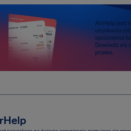
AirHelp jest 
uzyskaniu od
opóźnienia l
Dowiedz się 
prawo.
rHelp