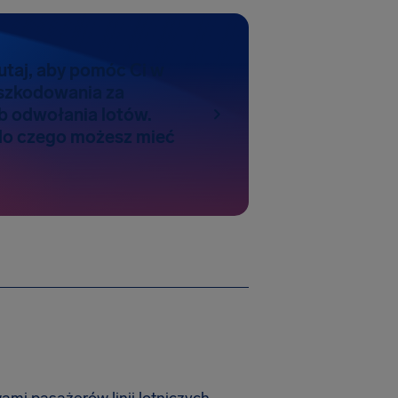
tutaj, aby pomóc Ci w
szkodowania za
ub odwołania lotów.
do czego możesz mieć