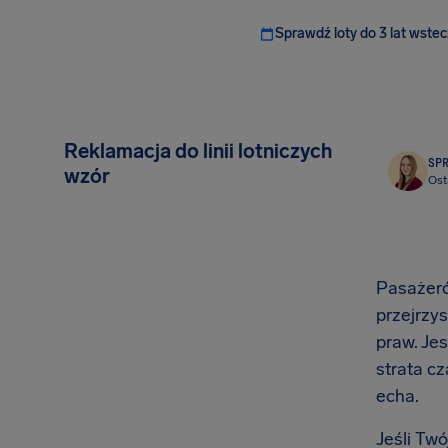
Sprawdź loty do 3 lat wstec
Reklamacja do linii lotniczych
SP
wzór
Ost
Pasażeró
przejrzy
praw. Je
strata c
echa.
Jeśli Tw