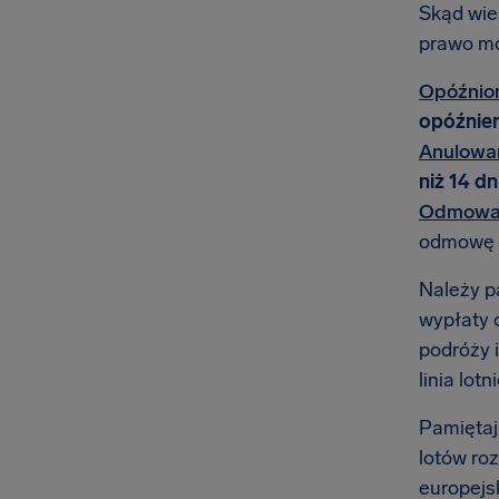
Skąd wie
prawo mo
Opóźnion
opóźnien
Anulowan
niż 14 dn
Odmowa 
odmowę p
Należy p
wypłaty 
podróży i
linia lot
Pamiętaj
lotów ro
europejsk