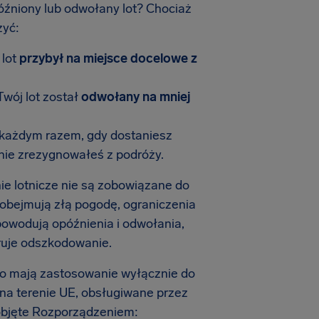
óźniony lub odwołany lot? Chociaż
zyć:
 lot
przybył na miejsce docelowe z
Twój lot został
odwołany na mniej
 każdym razem, gdy dostaniesz
 nie zrezygnowałeś z podróży.
nie lotnicze nie są zobowiązane do
obejmują złą pogodę, ograniczenia
e powodują opóźnienia i odwołania,
eruje odszkodowanie.
go mają zastosowanie wyłącznie do
 na terenie UE, obsługiwane przez
ą objęte Rozporządzeniem: