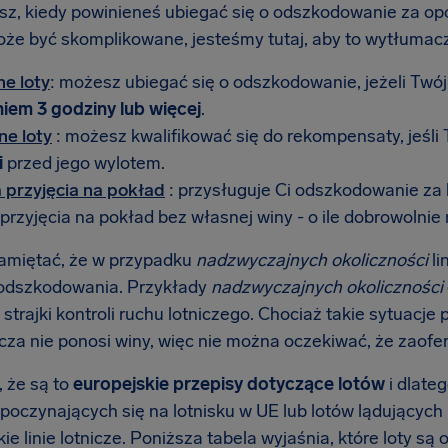
sz, kiedy powinieneś ubiegać się o odszkodowanie za op
że być skomplikowane, jesteśmy tutaj, aby to wytłumac
e loty
: możesz ubiegać się o odszkodowanie, jeżeli Twój
iem 3 godziny lub więcej
.
e loty
: możesz kwalifikować się do rekompensaty, jeśli 
i
przed jego wylotem.
przyjęcia na pokład
: przysługuje Ci odszkodowanie za
rzyjęcia na pokład bez własnej winy - o ile dobrowolnie
amiętać, że w przypadku
nadzwyczajnych okoliczności
li
odszkodowania. Przykłady
nadzwyczajnych okoliczności
 strajki kontroli ruchu lotniczego. Chociaż takie sytuacj
nicza nie ponosi winy, więc nie można oczekiwać, że zaof
, że są to
europejskie przepisy dotyczące lotów
i dlate
zpoczynających się na lotnisku w UE lub lotów lądujących
ie linie lotnicze. Poniższa tabela wyjaśnia, które loty s