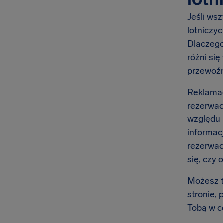
Jeśli wsz
lotniczy
Dlaczego
różni się
przewoźn
Reklamac
rezerwac
względu n
informac
rezerwacj
się, czy 
Możesz t
stronie, 
Tobą w c