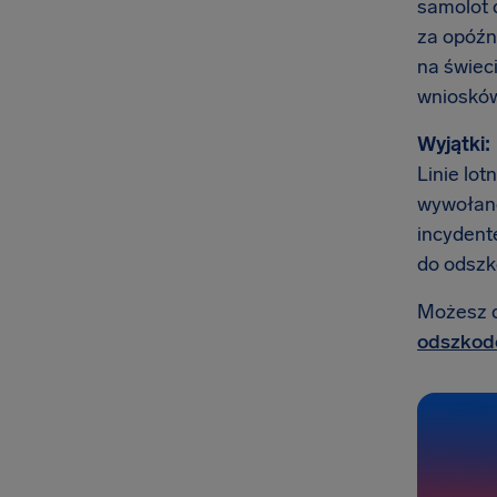
samolot 
za opóźni
na świec
wniosków
Wyjątki:
Linie lot
wywołane
incydente
do odszk
Możesz do
odszkodo