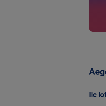
Aege
Ile l