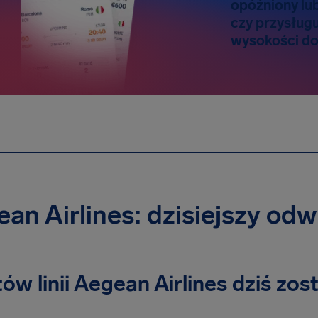
opóźniony lu
czy przysług
wysokości do
an Airlines: dzisiejszy odw
otów linii Aegean Airlines dziś z