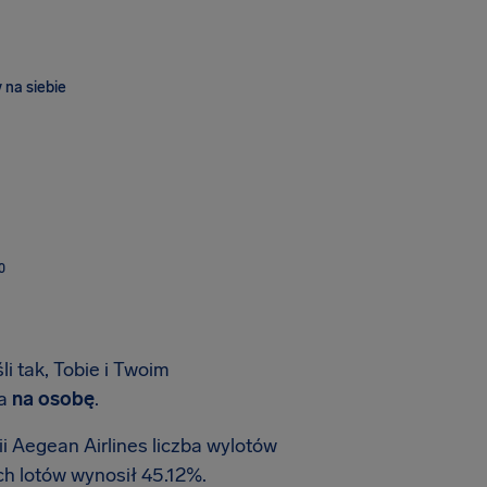
 na siebie
O
li tak, Tobie i Twoim
ia
na osobę
.
 Aegean Airlines liczba wylotów
ch lotów wynosił 45.12%.