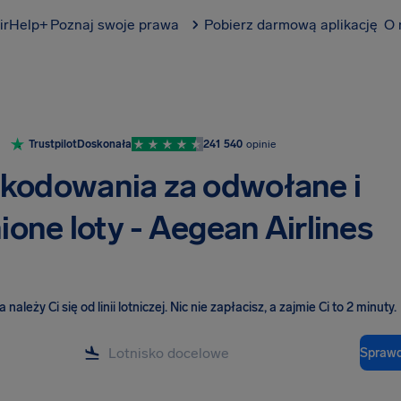
irHelp+
Poznaj swoje prawa
Pobierz darmową aplikację
O 
Trustpilot
Doskonała
241 540
opinie
kodowania za odwołane i
ione loty - Aegean Airlines
należy Ci się od linii lotniczej
.
Nic nie zapłacisz, a zajmie Ci to 2 minuty.
Sprawd