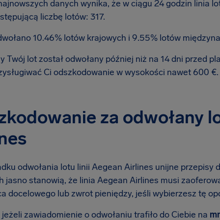
najnowszych danych wynika, że w ciągu 24 godzin linia l
stępującą liczbę lotów: 317.
wołano 10.46% lotów krajowych i 9.55% lotów międzyn
y Twój lot został odwołany później niż na 14 dni przed 
zysługiwać Ci odszkodowanie w wysokości nawet 600 €
kodowanie za odwołany lot
ines
ku odwołania lotu linii Aegean Airlines unijne przepisy 
h jasno stanowią, że linia Aegean Airlines musi zaoferow
a docelowego lub zwrot pieniędzy, jeśli wybierzesz tę opc
 jeżeli zawiadomienie o odwołaniu trafiło do Ciebie na
mn