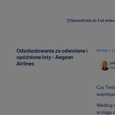
Sprawdź loty do 3 lat wstec
Odszkodowania za odwołane i
AirHelp
L
opóźnione loty - Aegean
Airlines
SP
Ost
Czy Twój 
współpa
Według n
w ciągu 