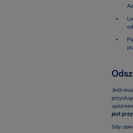
Ae
Lo
od
Pa
pr
Odszk
Jeśli mus
przysługu
opóźnien
jest prz
Gdy ubieg