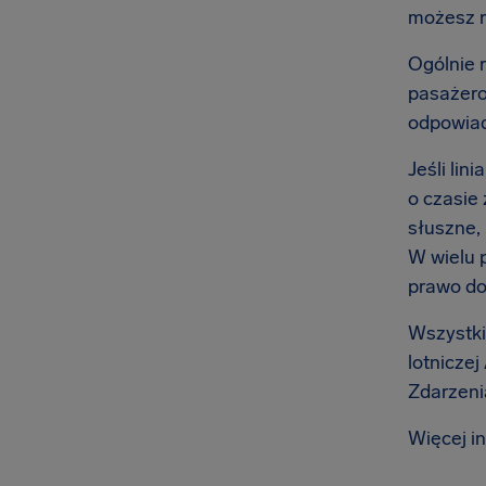
możesz 
Ogólnie r
pasażero
odpowiad
Jeśli lin
o czasie
słuszne,
W wielu 
prawo do
Wszystkie
lotniczej
Zdarzenia
Więcej i