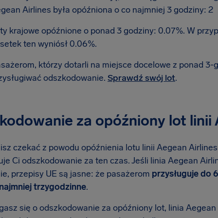
gean Airlines była opóźniona o co najmniej 3 godziny: 2
ty krajowe opóźnione o ponad 3 godziny: 0.07%. W prz
setek ten wyniósł 0.06%.
sażerom, którzy dotarli na miejsce docelowe z ponad 3
zysługiwać odszkodowanie.
Sprawdź swój lot
.
odowanie za opóźniony lot linii 
isz czekać z powodu opóźnienia lotu linii Aegean Airlines
je Ci odszkodowanie za ten czas. Jeśli linia Aegean Airl
ie, przepisy UE są jasne: że pasażerom
przysługuje do 
ynajmniej trzygodzinne
.
asz się o odszkodowanie za opóźniony lot, linia Aegean A