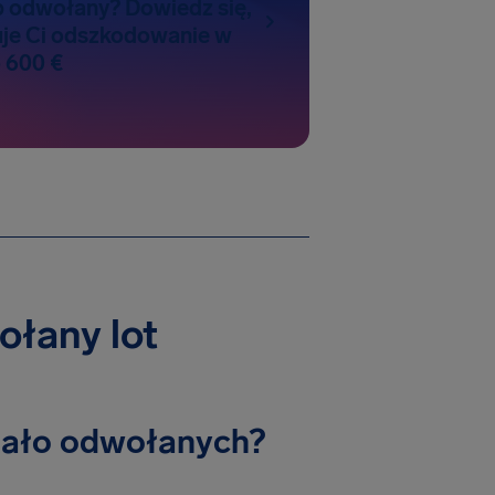
b odwołany? Dowiedz się,
uje Ci odszkodowanie w
 600 €
ołany lot
ostało odwołanych?