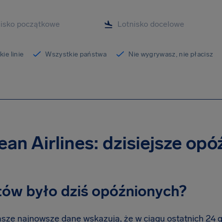
ie linie
Wszystkie państwa
Nie wygrywasz, nie płacisz
an Airlines: dzisiejsze opó
otów było dziś opóźnionych?
sze najnowsze dane wskazują, że w ciągu ostatnich 24 god