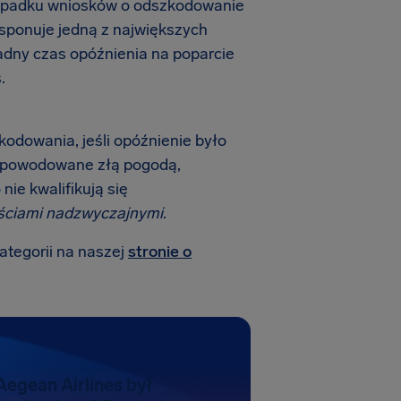
rzypadku wniosków o odszkodowanie
dysponuje jedną z największych
adny czas opóźnienia na poparcie
.
zkodowania, jeśli opóźnienie było
 spowodowane złą pogodą,
nie kwalifikują się
ściami nadzwyczajnymi
.
kategorii na naszej
stronie o
 Aegean Airlines był