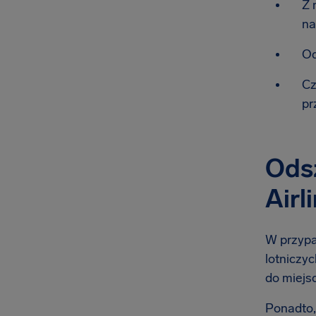
Z 
na
Od
Cz
pr
Odsz
Airl
W przypad
lotniczyc
do miejsc
Ponadto,