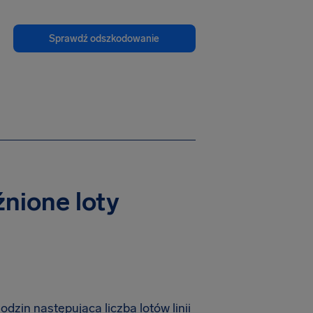
Sprawdź odszkodowanie
źnione loty
zin następująca liczba lotów linii