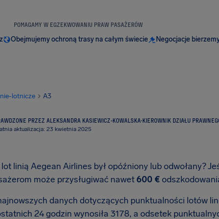
POMAGAMY W EGZEKWOWANIU PRAW PASAŻERÓW
z
Obejmujemy ochroną trasy na całym świecie
Negocjacje bierzemy
inie-lotnicze
A3
RAWDZONE PRZEZ ALEKSANDRA KASIEWICZ-KOWALSKA
·
KIEROWNIK DZIAŁU PRAWNEG
atnia aktualizacja: 23 kwietnia 2025
lot linią Aegean Airlines był opóźniony lub odwołany? Jeś
sażerom może przysługiwać nawet
600 €
odszkodowan
ajnowszych danych dotyczących punktualności lotów linii
ostatnich 24 godzin wynosiła 3178, a odsetek punktualny