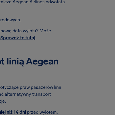
otnicza Aegean Airlines odwołała
arodowych.
planową datą wylotu? Może
.
Sprawdź to tutaj
.
 linią Aegean
dotyczące praw pasażerów linii
ać alternatywny transport
ję.
iej niż 14 dni
przed wylotem,