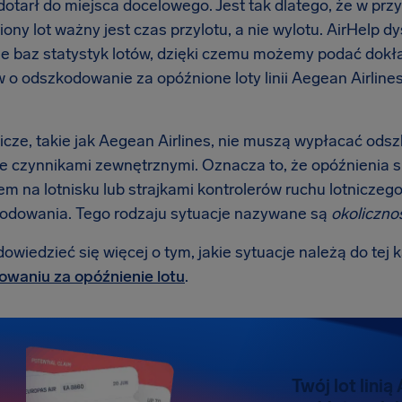
dotarł do miejsca docelowego. Jest tak dlatego, że w p
ony lot ważny jest czas przylotu, a nie wylotu. AirHelp 
ie baz statystyk lotów, dzięki czemu możemy podać dokł
 o odszkodowanie za opóźnione loty linii Aegean Airlines
nicze, takie jak Aegean Airlines, nie muszą wypłacać ods
 czynnikami zewnętrznymi. Oznacza to, że opóźnienia
m na lotnisku lub strajkami kontrolerów ruchu lotniczego 
odowania. Tego rodzaju sytuacje nazywane są
okoliczno
wiedzieć się więcej o tym, jakie sytuacje należą do tej 
waniu za opóźnienie lotu
.
Twój lot linią