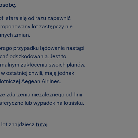
 osobę
.
ot, stara się od razu zapewnić
proponowany lot zastępczy nie
nnych zmian.
 którego przypadku lądowanie nastąpi
acać odszkodowania. Jest to
imalnym zakłóceniu swoich planów.
 ostatniej chwili, mają jednak
otniczej Aegean Airlines.
ze zdarzenia niezależnego od linii
osferyczne lub wypadek na lotnisku.
lot znajdziesz
tutaj
.