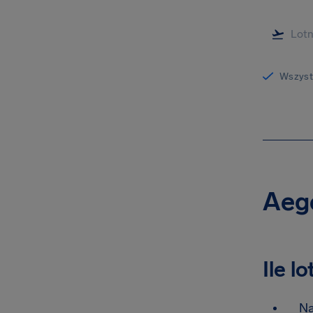
Wszystk
Aege
Ile l
Na