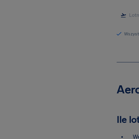
Wszystk
Aero
Ile l
We