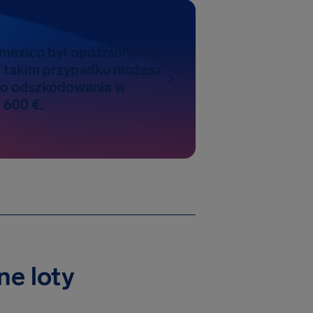
omexico był opóźniony lub
 takim przypadku możesz
do odszkodowania w
 600 €.
ne loty