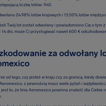
stępującą liczbę lotów: 940.
wołano 24.98% lotów krajowych i 13.50% lotów między
żeli Twój lot został odwołany i powiadomiono Cię o tym
ż 14 dni, może Ci przysługiwać nawet 600 € odszkodowa
kodowanie za odwołany lot
omexico
ie od tego, czy jesteś w kraju czy za granicą, kiedy dow
ą Aeromexico, z pewnością masz wiele pytań i wątpliwości.
 jest to, że linia Aeromexico powinna znaleźć dla Ciebie
.