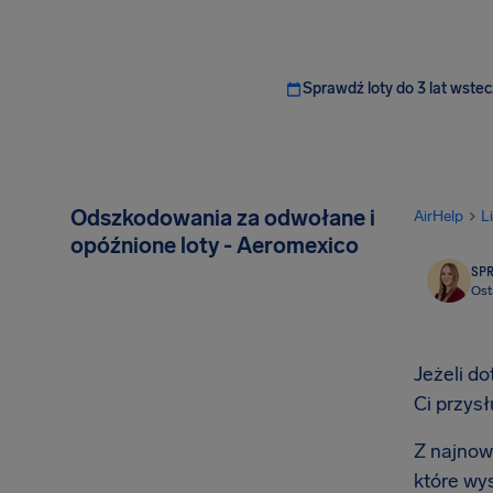
Sprawdź loty do 3 lat wstec
Odszkodowania za odwołane i
AirHelp
L
opóźnione loty - Aeromexico
SP
Ost
Jeżeli d
Ci przys
Z najnow
które wy