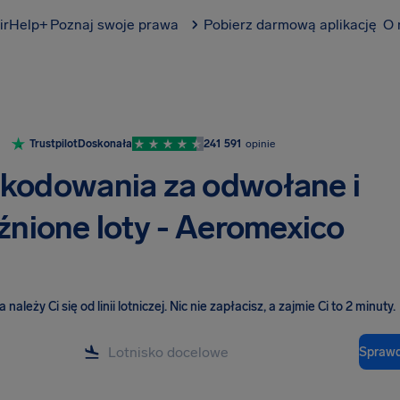
irHelp+
Poznaj swoje prawa
Pobierz darmową aplikację
O 
Trustpilot
Doskonała
241 591
opinie
kodowania za odwołane i
źnione loty - Aeromexico
należy Ci się od linii lotniczej
.
Nic nie zapłacisz, a zajmie Ci to 2 minuty.
Sprawd