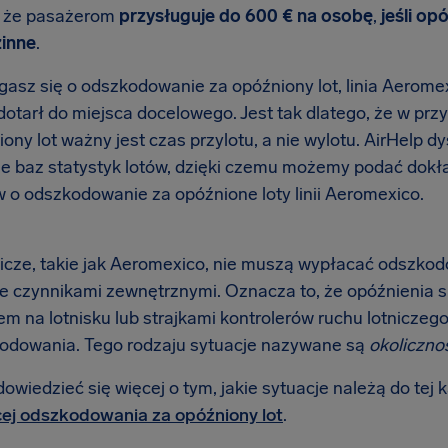
: że pasażerom
przysługuje do 600 € na osobę
,
jeśli op
inne
.
gasz się o odszkodowanie za opóźniony lot, linia Aeromex
dotarł do miejsca docelowego. Jest tak dlatego, że w p
ony lot ważny jest czas przylotu, a nie wylotu. AirHelp 
ie baz statystyk lotów, dzięki czemu możemy podać dokł
 o odszkodowanie za opóźnione loty linii Aeromexico.
nicze, takie jak Aeromexico, nie muszą wypłacać odszkodo
 czynnikami zewnętrznymi. Oznacza to, że opóźnienia
m na lotnisku lub strajkami kontrolerów ruchu lotniczego 
odowania. Tego rodzaju sytuacje nazywane są
okoliczno
wiedzieć się więcej o tym, jakie sytuacje należą do tej k
ej odszkodowania za opóźniony lot
.