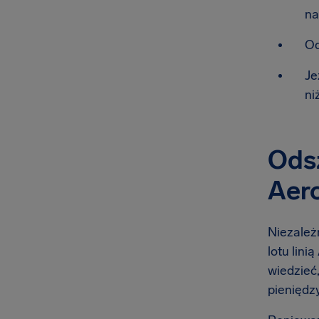
na
Od
Je
ni
Odsz
Aer
Niezależn
lotu lini
wiedzieć,
pieniędzy