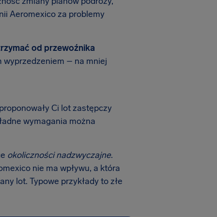
zność zmiany planów podróży,
nii Aeromexico za problemy
trzymać od przewoźnika
ym wyprzedzeniem – na mniej
aproponowały Ci lot zastępczy
Dokładne wymagania można
ce
okoliczności nadzwyczajne
.
eromexico nie ma wpływu, a która
ny lot. Typowe przykłady to złe