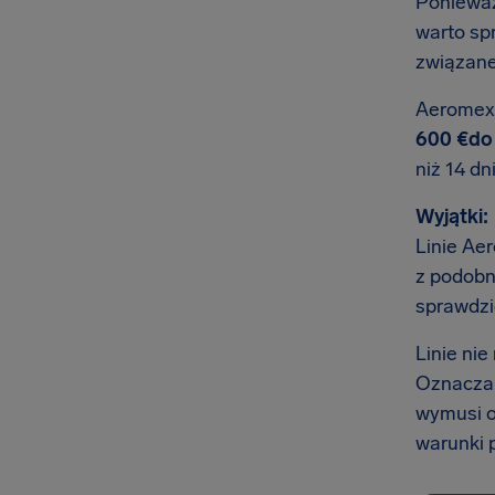
Ponieważ
warto sp
związane
Aeromexi
600 €do 
niż 14 dn
Wyjątki:
Linie Ae
z podobn
sprawdzi
Linie ni
Oznacza t
wymusi o
warunki p