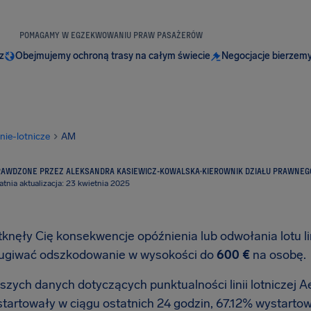
POMAGAMY W EGZEKWOWANIU PRAW PASAŻERÓW
z
Obejmujemy ochroną trasy na całym świecie
Negocjacje bierzemy
inie-lotnicze
AM
RAWDZONE PRZEZ ALEKSANDRA KASIEWICZ-KOWALSKA
·
KIEROWNIK DZIAŁU PRAWNEG
atnia aktualizacja: 23 kwietnia 2025
otknęły Cię konsekwencje opóźnienia lub odwołania lotu l
ługiwać odszkodowanie w wysokości do
600 €
na osobę.
szych danych dotyczących punktualności linii lotniczej A
startowały w ciągu ostatnich 24 godzin, 67.12% wystartow