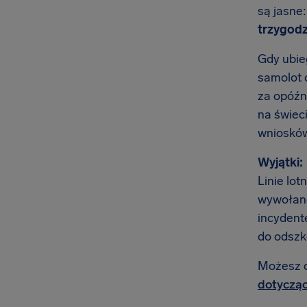
są jasne
trzygodz
Gdy ubie
samolot 
za opóźni
na świec
wniosków
Wyjątki:
Linie lot
wywołane
incydente
do odszk
Możesz do
dotycząc