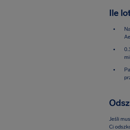
Ile l
Na
Ae
0.
mi
Pa
pr
Odsz
Jeśli mus
Ci odszko