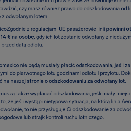
 jednak odwołanie lotu prawie zawsze powoduje koniec
rawdzić, czy masz również prawo do odszkodowania od li
 z odwołanym lotem.
coZgodnie z regulacjami UE pasażerowie linii
powinni o
14 € na osobę
, gdy ich lot zostanie odwołany z nieduż
i przed datą odlotu.
romexico nie będą musiały płacić odszkodowania, jeśli z
ymi do pierwotnego lotu godzinami odlotu i przylotu. 
ć na naszej
stronie o odszkodowaniu za odwołany lot
.
e muszą także wypłacać odszkodowania, jeśli miały miejs
o, że jeśli wystąpi nietypowa sytuacja, na którą linia A
dwołanie, to nie przysługuje Ci odszkodowanie za odwoła
ogodowe lub strajk kontroli ruchu lotniczego.