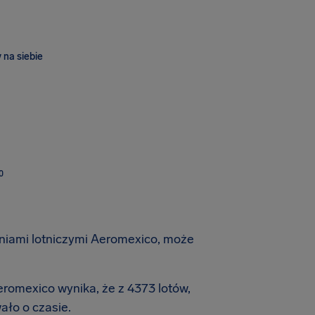
 na siebie
O
iniami lotniczymi Aeromexico, może
eromexico wynika, że z 4373 lotów,
ało o czasie.