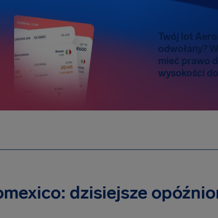
Twój lot Aer
odwołany? W
mieć prawo 
wysokości do
mexico: dzisiejsze opóźnio