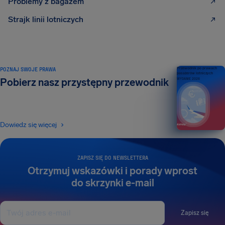
Problemy z bagażem
Strajk linii lotniczych
POZNAJ SWOJE PRAWA
Przewodnik po prawach
pasażerów lotniczych
Pobierz nasz przystępny przewodnik
WYDANIE 2026
Dowiedz się więcej
ZAPISZ SIĘ DO NEWSLETTERA
Otrzymuj wskazówki i porady wprost
do skrzynki e-mail
Zapisz się