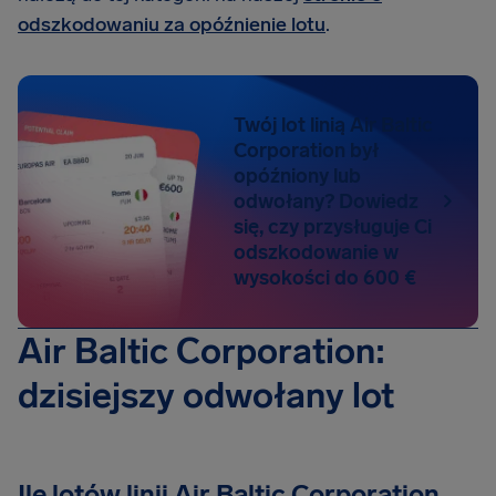
odszkodowaniu za opóźnienie lotu
.
Twój lot linią Air Baltic
Corporation był
opóźniony lub
odwołany? Dowiedz
się, czy przysługuje Ci
odszkodowanie w
wysokości do 600 €
Air Baltic Corporation:
dzisiejszy odwołany lot
Ile lotów linii Air Baltic Corporation