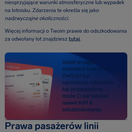
niesprzyjające warunki atmosferyczne lub wypadek
na lotnisku. Zdarzenia te określa się jako
nadzwyczajne okoliczności
.
Więcej informacji o Twoim prawie do odszkodowania
za odwołany lot znajdziesz
tutaj
.
Jeżeli w ciągu
ostatnich trzech lat
Twój lot był
opóźniony, odwołany
lub przepełniony,
może Ci się należeć
nawet 600 €
odszkodowania.
Prawa pasażerów linii