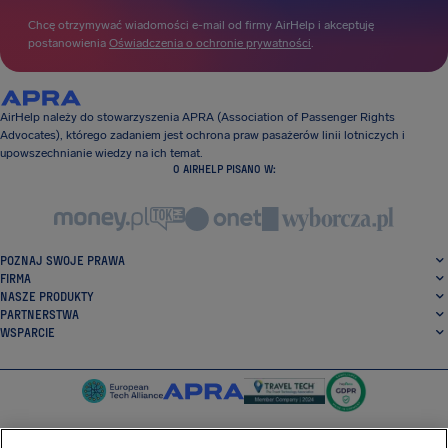
Chcę otrzymywać wiadomości e-mail od firmy AirHelp i akceptuję
postanowienia
Oświadczenia o ochronie prywatności
.
AirHelp należy do stowarzyszenia APRA (Association of Passenger Rights
Advocates), którego zadaniem jest ochrona praw pasażerów linii lotniczych i
upowszechnianie wiedzy na ich temat.
O AIRHELP PISANO W:
POZNAJ SWOJE PRAWA
FIRMA
NASZE PRODUKTY
PARTNERSTWA
WSPARCIE