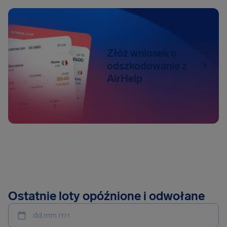
Złóż wniosek o
odszkodowanie z
AirHelp
Ostatnie loty opóźnione i odwołane
dd.mm.rrrr