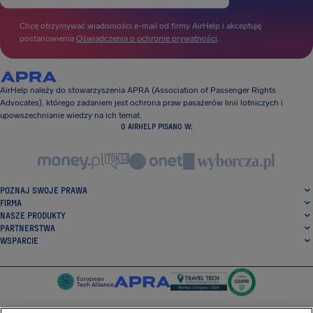
Chcę otrzymywać wiadomości e-mail od firmy AirHelp i akceptuję
postanowienia
Oświadczenia o ochronie prywatności
.
AirHelp należy do stowarzyszenia APRA (Association of Passenger Rights
Advocates), którego zadaniem jest ochrona praw pasażerów linii lotniczych i
upowszechnianie wiedzy na ich temat.
O AIRHELP PISANO W:
POZNAJ SWOJE PRAWA
FIRMA
NASZE PRODUKTY
PARTNERSTWA
WSPARCIE