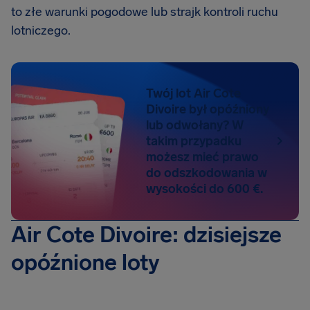
to złe warunki pogodowe lub strajk kontroli ruchu
lotniczego.
Twój lot Air Cote
Divoire był opóźniony
lub odwołany? W
takim przypadku
możesz mieć prawo
do odszkodowania w
wysokości do 600 €.
Air Cote Divoire: dzisiejsze
opóźnione loty