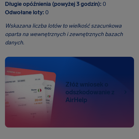
Długie opóźnienia (powyżej 3 godzin):
0
Odwołane loty:
0
Wskazana liczba lotów to wielkość szacunkowa
oparta na wewnętrznych i zewnętrznych bazach
danych.
Złóż wniosek o
odszkodowanie z
AirHelp