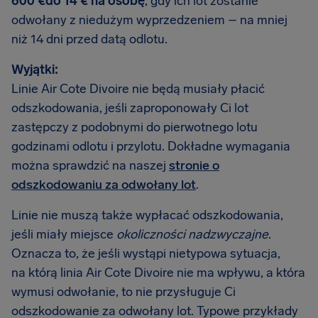
600 €do 14 € na osobę
, gdy ich lot zostanie
odwołany z niedużym wyprzedzeniem – na mniej
niż 14 dni przed datą odlotu.
Wyjątki:
Linie Air Cote Divoire nie będą musiały płacić
odszkodowania, jeśli zaproponowały Ci lot
zastępczy z podobnymi do pierwotnego lotu
godzinami odlotu i przylotu. Dokładne wymagania
można sprawdzić na naszej
stronie o
odszkodowaniu za odwołany lot
.
Linie nie muszą także wypłacać odszkodowania,
jeśli miały miejsce
okoliczności nadzwyczajne
.
Oznacza to, że jeśli wystąpi nietypowa sytuacja,
na którą linia Air Cote Divoire nie ma wpływu, a która
wymusi odwołanie, to nie przysługuje Ci
odszkodowanie za odwołany lot. Typowe przykłady