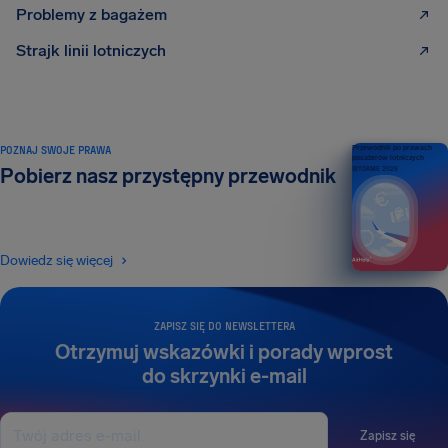
Problemy z bagażem
Strajk linii lotniczych
POZNAJ SWOJE PRAWA
Przewodnik po prawach
pasażerów lotniczych
Pobierz nasz przystępny przewodnik
WYDANIE 2026
Dowiedz się więcej
ZAPISZ SIĘ DO NEWSLETTERA
Otrzymuj wskazówki i porady wprost
do skrzynki e-mail
Zapisz się