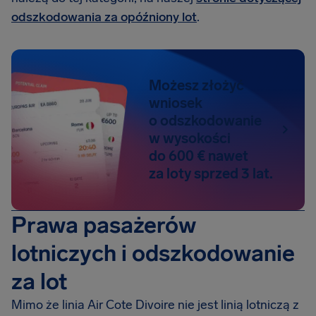
odszkodowania za opóźniony lot
.
Możesz złożyć
wniosek
o odszkodowanie
w wysokości
do 600 € nawet
za loty sprzed 3 lat.
Prawa pasażerów
lotniczych i odszkodowanie
za lot
Mimo że linia Air Cote Divoire nie jest linią lotniczą z