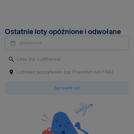
Ostatnie loty opóźnione i odwołane
dd.mm.rrrr
Sprawdź lot