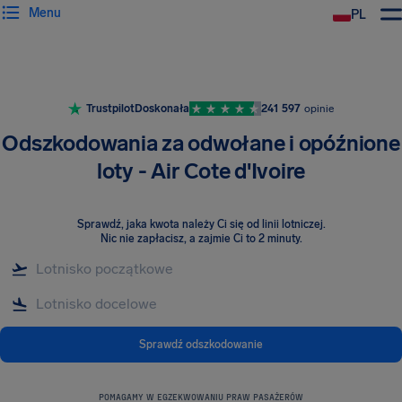
Menu
PL
Trustpilot
Doskonała
241 597
opinie
Odszkodowania za odwołane i opóźnione
loty - Air Cote d'Ivoire
Sprawdź, jaka kwota należy Ci się od linii lotniczej
.
Nic nie zapłacisz, a zajmie Ci to 2 minuty.
Sprawdź odszkodowanie
POMAGAMY W EGZEKWOWANIU PRAW PASAŻERÓW