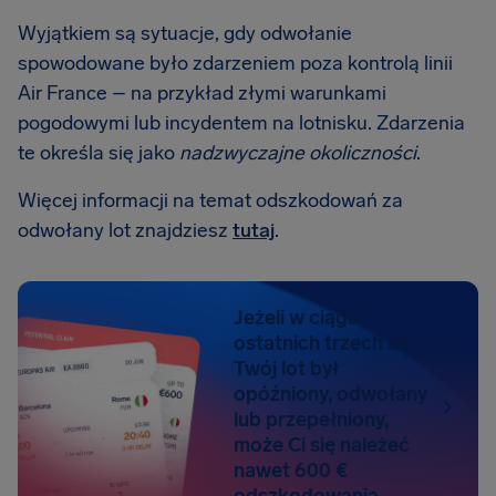
Wyjątkiem są sytuacje, gdy odwołanie
spowodowane było zdarzeniem poza kontrolą linii
Air France – na przykład złymi warunkami
pogodowymi lub incydentem na lotnisku. Zdarzenia
te określa się jako
nadzwyczajne okoliczności
.
Więcej informacji na temat odszkodowań za
odwołany lot znajdziesz
tutaj
.
Jeżeli w ciągu
ostatnich trzech lat
Twój lot był
opóźniony, odwołany
lub przepełniony,
może Ci się należeć
nawet 600 €