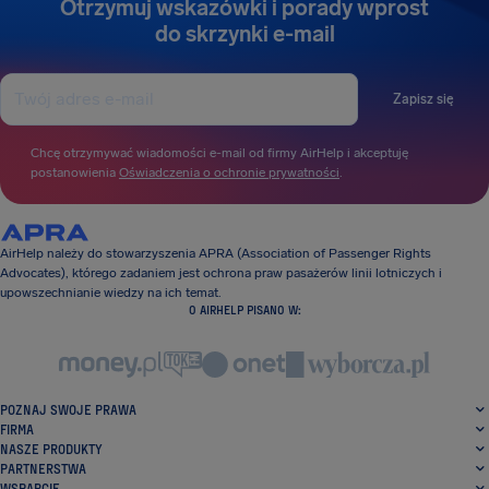
Otrzymuj wskazówki i porady wprost
do skrzynki e-mail
Zapisz się
Chcę otrzymywać wiadomości e-mail od firmy AirHelp i akceptuję
postanowienia
Oświadczenia o ochronie prywatności
.
AirHelp należy do stowarzyszenia APRA (Association of Passenger Rights
Advocates), którego zadaniem jest ochrona praw pasażerów linii lotniczych i
upowszechnianie wiedzy na ich temat.
O AIRHELP PISANO W:
POZNAJ SWOJE PRAWA
FIRMA
NASZE PRODUKTY
PARTNERSTWA
WSPARCIE