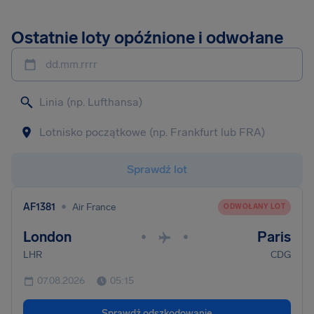
Ostatnie loty opóźnione i odwołane
dd.mm.rrrr
Sprawdź lot
•
AF1381
Air France
ODWOŁANY LOT
London
Paris
•
•
LHR
CDG
07.08.2026
05:15
Sprawdź odszkodowanie