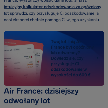
France. Wystarczy wpisać dane lotu, a nasz
intuicyjny kalkulator odszkodowania za opóźniony
lot
sprawdzi, czy przysługuje Ci odszkodowanie, a
nasi eksperci chętnie pomogą Ci w jego uzyskaniu.
Twój lot linią Air
France był opóźniony
lub odwołany?
Dowiedz się, czy
przysługuje Ci
odszkodowanie w
wysokości do 600 €
Air France: dzisiejszy
odwołany lot