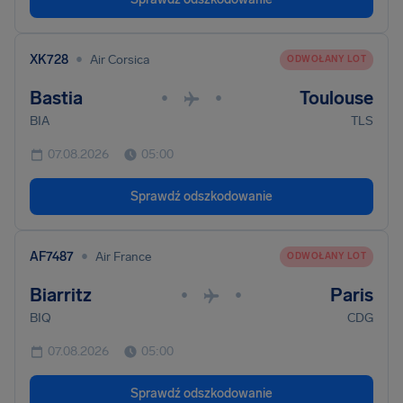
•
XK728
Air Corsica
ODWOŁANY LOT
Bastia
Toulouse
•
•
BIA
TLS
07.08.2026
05:00
Sprawdź odszkodowanie
•
AF7487
Air France
ODWOŁANY LOT
Biarritz
Paris
•
•
BIQ
CDG
07.08.2026
05:00
Sprawdź odszkodowanie