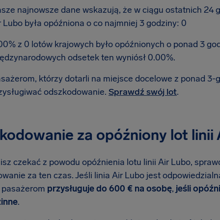
sze najnowsze dane wskazują, że w ciągu ostatnich 24 god
r Lubo była opóźniona o co najmniej 3 godziny: 0
00% z 0 lotów krajowych było opóźnionych o ponad 3 go
ędzynarodowych odsetek ten wyniósł 0.00%.
sażerom, którzy dotarli na miejsce docelowe z ponad 3
zysługiwać odszkodowanie.
Sprawdź swój lot
.
odowanie za opóźniony lot linii 
isz czekać z powodu opóźnienia lotu linii Air Lubo, sprawd
anie za ten czas. Jeśli linia Air Lubo jest odpowiedzial
e pasażerom
przysługuje do 600 € na osobę
,
jeśli opóźn
inne
.