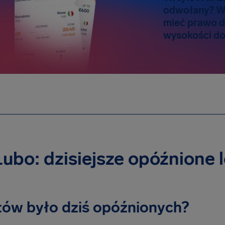
odwołany? W
mieć prawo 
wysokości do
Lubo: dzisiejsze opóźnione 
otów było dziś opóźnionych?