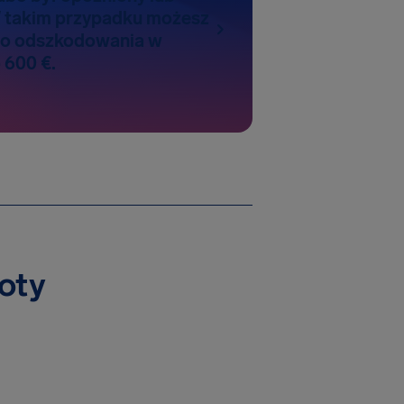
 takim przypadku możesz
do odszkodowania w
 600 €.
loty