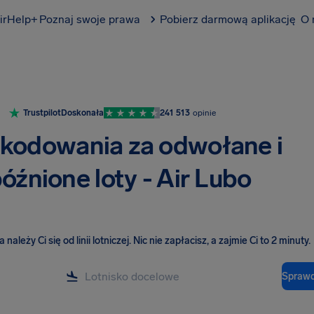
irHelp+
Poznaj swoje prawa
Pobierz darmową aplikację
O 
Trustpilot
Doskonała
241 513
opinie
kodowania za odwołane i
óźnione loty - Air Lubo
należy Ci się od linii lotniczej
.
Nic nie zapłacisz, a zajmie Ci to 2 minuty.
Sprawd