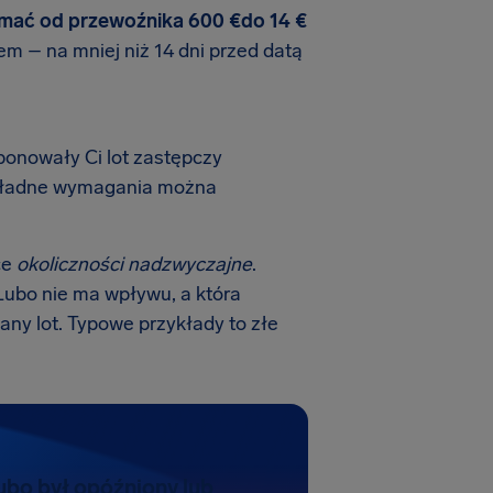
ymać od przewoźnika 600 €do 14 €
em – na mniej niż 14 dni przed datą
oponowały Ci lot zastępczy
Dokładne wymagania można
ce
okoliczności nadzwyczajne
.
r Lubo nie ma wpływu, a która
ny lot. Typowe przykłady to złe
Lubo był opóźniony lub