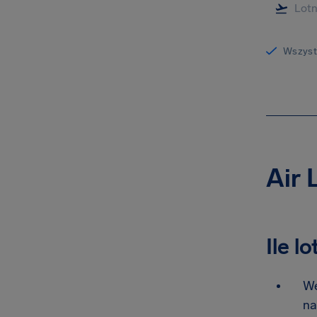
Wszystk
Air 
Ile l
We
na