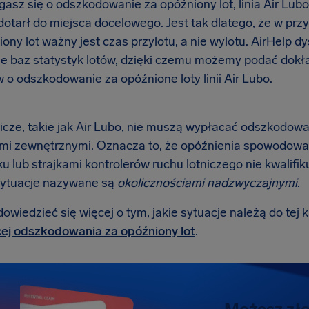
asz się o odszkodowanie za opóźniony lot, linia Air Lubo
dotarł do miejsca docelowego. Jest tak dlatego, że w p
ony lot ważny jest czas przylotu, a nie wylotu. AirHelp 
ie baz statystyk lotów, dzięki czemu możemy podać dokł
 o odszkodowanie za opóźnione loty linii Air Lubo.
nicze, takie jak Air Lubo, nie muszą wypłacać odszkodowa
mi zewnętrznymi. Oznacza to, że opóźnienia spowodowa
ku lub strajkami kontrolerów ruchu lotniczego nie kwalif
sytuacje nazywane są
okolicznościami nadzwyczajnymi
.
wiedzieć się więcej o tym, jakie sytuacje należą do tej k
ej odszkodowania za opóźniony lot
.