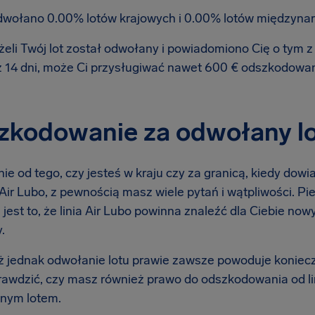
wołano 0.00% lotów krajowych i 0.00% lotów międzyna
żeli Twój lot został odwołany i powiadomiono Cię o tym
ż 14 dni, może Ci przysługiwać nawet 600 € odszkodowa
kodowanie za odwołany lot 
ie od tego, czy jesteś w kraju czy za granicą, kiedy dow
ą Air Lubo, z pewnością masz wiele pytań i wątpliwości. Pi
 jest to, że linia Air Lubo powinna znaleźć dla Ciebie no
.
 jednak odwołanie lotu prawie zawsze powoduje koniec
rawdzić, czy masz również prawo do odszkodowania od li
nym lotem.