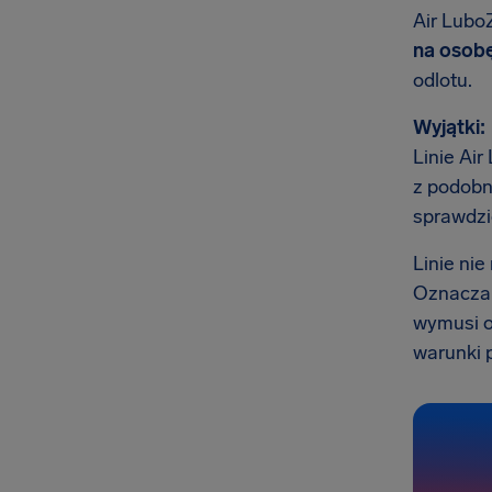
Air Lubo
na osob
odlotu.
Wyjątki:
Linie Ai
z podobn
sprawdzi
Linie ni
Oznacza t
wymusi o
warunki p