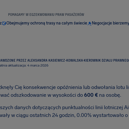
POMAGAMY W EGZEKWOWANIU PRAW PASAŻERÓW
z
Obejmujemy ochroną trasy na całym świecie
Negocjacje bierzemy
RAWDZONE PRZEZ ALEKSANDRA KASIEWICZ-KOWALSKA
·
KIEROWNIK DZIAŁU PRAWNEG
atnia aktualizacja: 4 marca 2026
tknęły Cię konsekwencje opóźnienia lub odwołania lotu li
iwać odszkodowanie w wysokości do
600 €
na osobę.
zych danych dotyczących punktualności linii lotniczej Air
wały w ciągu ostatnich 24 godzin, 0.00% wystartowało o 