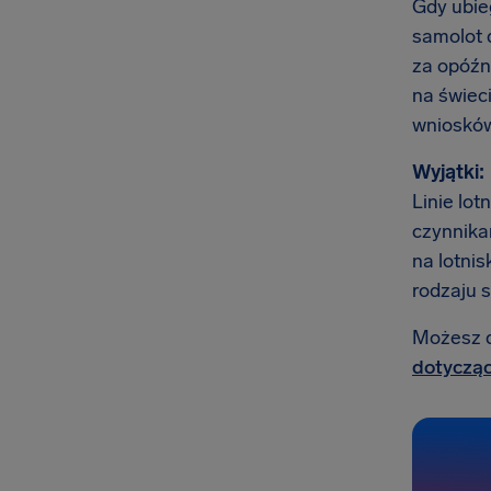
Gdy ubieg
samolot 
za opóźni
na świec
wniosków
Wyjątki:
Linie lot
czynnika
na lotnis
rodzaju 
Możesz do
dotycząc