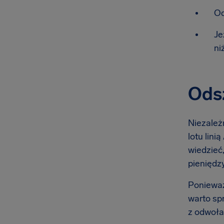
Od
Je
ni
Odsz
Niezależn
lotu lini
wiedzieć,
pieniędzy
Ponieważ
warto sp
z odwoła