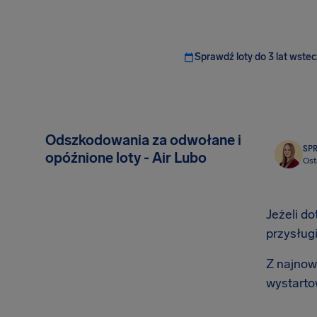
Sprawdź loty do 3 lat wstec
Odszkodowania za odwołane i
SP
opóźnione loty - Air Lubo
Ost
Jeżeli do
przysług
Z najnows
wystarto