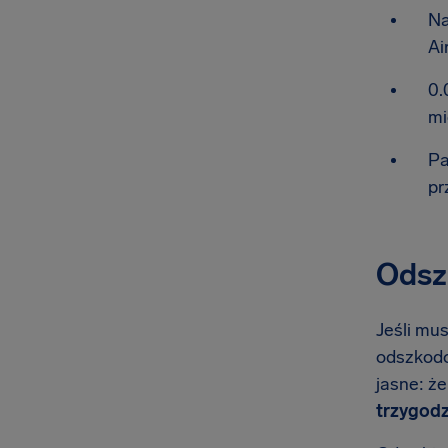
Na
Ai
0.
mi
Pa
pr
Odszk
Jeśli mus
odszkodow
jasne: ż
trzygodz