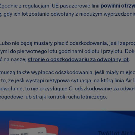
Zgodnie z regulacjami UE pasażerowie linii
powinni otrz
ę
, gdy ich lot zostanie odwołany z niedużym wyprzedzeni
r Lubo nie będą musiały płacić odszkodowania, jeśli zapr
ymi do pierwotnego lotu godzinami odlotu i przylotu. 
ć na naszej
stronie o odszkodowaniu za odwołany lot
.
e muszą także wypłacać odszkodowania, jeśli miały miejs
o, że jeśli wystąpi nietypowa sytuacja, na którą linia Ai
dwołanie, to nie przysługuje Ci odszkodowanie za odwoła
ogodowe lub strajk kontroli ruchu lotniczego.
Twój lot Air 