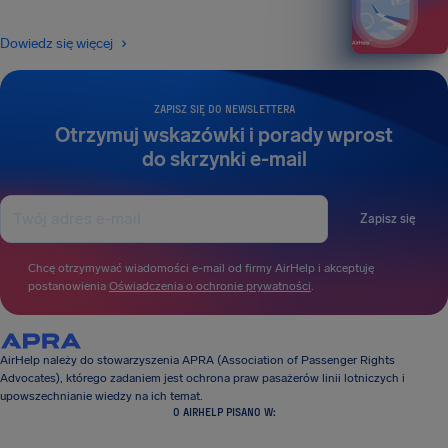
Dowiedz się więcej
ZAPISZ SIĘ DO NEWSLETTERA
Otrzymuj wskazówki i porady wprost
do skrzynki e-mail
Zapisz się
Chcę otrzymywać wiadomości e-mail od firmy AirHelp i akceptuję
postanowienia
Oświadczenia o ochronie prywatności
.
AirHelp należy do stowarzyszenia APRA (Association of Passenger Rights
Advocates), którego zadaniem jest ochrona praw pasażerów linii lotniczych i
upowszechnianie wiedzy na ich temat.
O AIRHELP PISANO W: