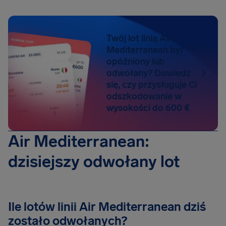
Twój lot linią Air
Mediterranean był
opóźniony lub
odwołany? Dowiedz
się, czy przysługuje Ci
odszkodowanie w
wysokości do 600 €
Air Mediterranean:
dzisiejszy odwołany lot
Ile lotów linii Air Mediterranean dziś
zostało odwołanych?