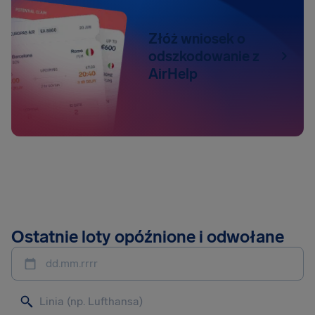
Złóż wniosek o
odszkodowanie z
AirHelp
Ostatnie loty opóźnione i odwołane
dd.mm.rrrr