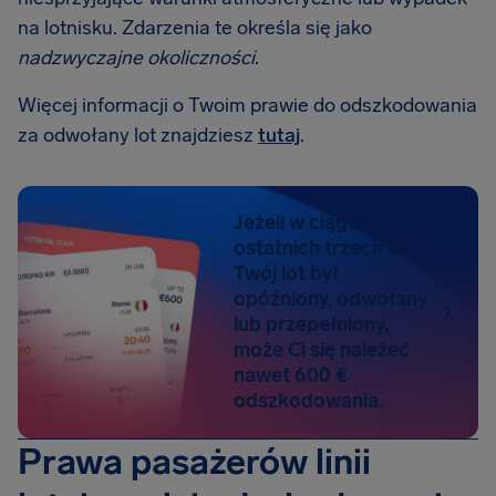
na lotnisku. Zdarzenia te określa się jako
nadzwyczajne okoliczności
.
Więcej informacji o Twoim prawie do odszkodowania
za odwołany lot znajdziesz
tutaj
.
Jeżeli w ciągu
ostatnich trzech lat
Twój lot był
opóźniony, odwołany
lub przepełniony,
może Ci się należeć
nawet 600 €
odszkodowania.
Prawa pasażerów linii