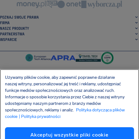
POZNAJ SWOJE PRAWA
FIRMA
NASZE PRODUKTY
PARTNERSTWA
WSPARCIE
Używamy plików cookie, aby zapewnić poprawne działanie
naszej witryny, personalizować jej treść i reklamy, udostępniać
SocialFacebook
SocialTwitter
SocialInstagram
SocialLinkedin
funkcje mediów społecznościowych oraz analizować ruch.
Informacje o sposobie korzystania przez Ciebie z naszej witryny
POBIERZ NASZĄ DARMOWĄ APLIKACJĘ
udostępniamy naszym partnerom z branży mediów
społecznościowych, reklamy i analiz.
Polityka dotycząca plików
cookie
| Polityka prywatności
Warunki Umowy
Polityka prywatności
Pliki cookie
Imprint
Akceptuj wszystkie pliki cookie