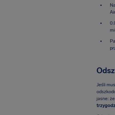
Na
Ai
0.
mi
Pa
pr
Odszk
Jeśli mus
odszkodow
jasne: ż
trzygodz