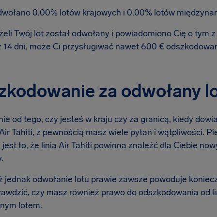
wołano 0.00% lotów krajowych i 0.00% lotów międzyna
żeli Twój lot został odwołany i powiadomiono Cię o tym
ż 14 dni, może Ci przysługiwać nawet 600 € odszkodowa
kodowanie za odwołany lot l
ie od tego, czy jesteś w kraju czy za granicą, kiedy dow
ą Air Tahiti, z pewnością masz wiele pytań i wątpliwości. P
 jest to, że linia Air Tahiti powinna znaleźć dla Ciebie n
.
 jednak odwołanie lotu prawie zawsze powoduje koniec
rawdzić, czy masz również prawo do odszkodowania od lin
nym lotem.