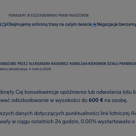
POMAGAMY W EGZEKWOWANIU PRAW PASAŻERÓW
z
Obejmujemy ochroną trasy na całym świecie
Negocjacje bierzemy
RAWDZONE PRZEZ ALEKSANDRA KASIEWICZ-KOWALSKA
·
KIEROWNIK DZIAŁU PRAWNEG
atnia aktualizacja: 4 marca 2026
tknęły Cię konsekwencje opóźnienia lub odwołania lotu lin
iwać odszkodowanie w wysokości do
600 €
na osobę.
zych danych dotyczących punktualności linii lotniczej Air 
wały w ciągu ostatnich 24 godzin, 0.00% wystartowało o 