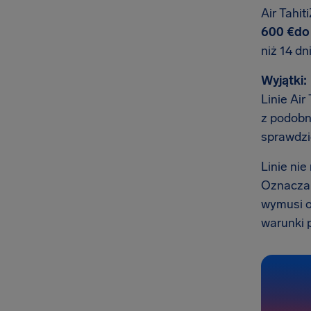
Air Tahit
600 €do 
niż 14 dn
Wyjątki:
Linie Air
z podobn
sprawdzi
Linie ni
Oznacza t
wymusi o
warunki p