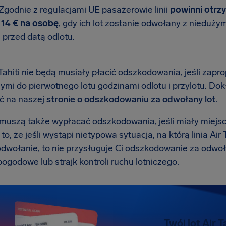
iZgodnie z regulacjami UE pasażerowie linii
powinni otrz
14 € na osobę
, gdy ich lot zostanie odwołany z nieduż
i przed datą odlotu.
 Tahiti nie będą musiały płacić odszkodowania, jeśli zap
ymi do pierwotnego lotu godzinami odlotu i przylotu. 
ć na naszej
stronie o odszkodowaniu za odwołany lot
.
e muszą także wypłacać odszkodowania, jeśli miały miejs
o, że jeśli wystąpi nietypowa sytuacja, na którą linia Air
dwołanie, to nie przysługuje Ci odszkodowanie za odwoła
ogodowe lub strajk kontroli ruchu lotniczego.
Twój lot Air T