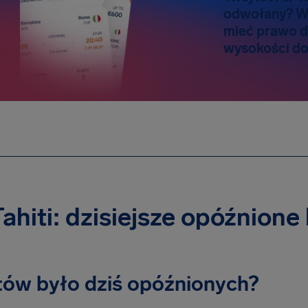
odwołany? W
mieć prawo 
wysokości do
Tahiti: dzisiejsze opóźnione 
otów było dziś opóźnionych?