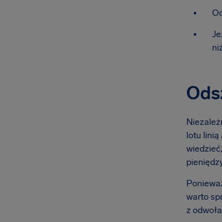
Od
Je
ni
Odsz
Niezależn
lotu lini
wiedzieć,
pieniędzy
Ponieważ
warto sp
z odwoła