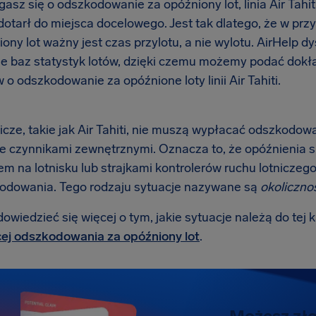
asz się o odszkodowanie za opóźniony lot, linia Air Tahiti
dotarł do miejsca docelowego. Jest tak dlatego, że w p
ony lot ważny jest czas przylotu, a nie wylotu. AirHelp 
ie baz statystyk lotów, dzięki czemu możemy podać dokł
o odszkodowanie za opóźnione loty linii Air Tahiti.
nicze, takie jak Air Tahiti, nie muszą wypłacać odszkodowa
 czynnikami zewnętrznymi. Oznacza to, że opóźnienia
m na lotnisku lub strajkami kontrolerów ruchu lotniczego 
odowania. Tego rodzaju sytuacje nazywane są
okoliczno
wiedzieć się więcej o tym, jakie sytuacje należą do tej k
ej odszkodowania za opóźniony lot
.