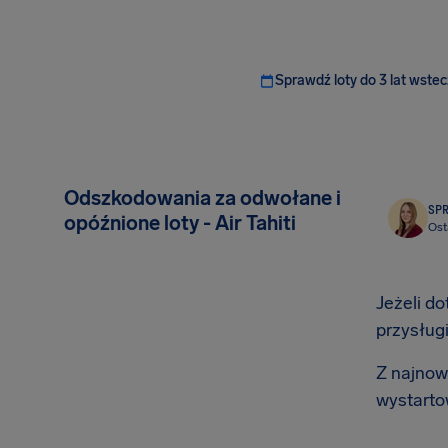
Sprawdź loty do 3 lat wstec
Odszkodowania za odwołane i
SP
opóźnione loty - Air Tahiti
Ost
Jeżeli do
przysług
Z najnows
wystarto