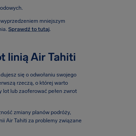
rodowych.
 z wyprzedzeniem mniejszym
nia.
Sprawdź to tutaj
.
inią Air Tahiti
iadujesz się o odwołaniu swojego
ierwszą rzeczą, o której warto
owy lot lub zaoferować pełen zwrot
zność zmiany planów podróży,
ii Air Tahiti za problemy związane