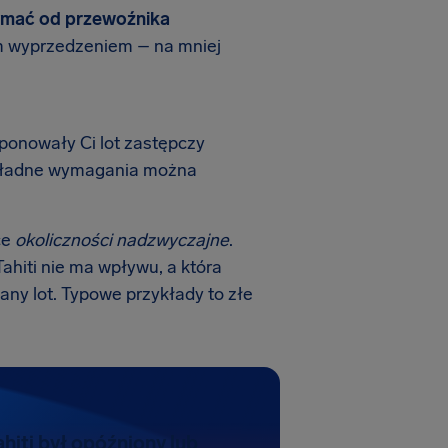
ymać od przewoźnika
ym wyprzedzeniem – na mniej
roponowały Ci lot zastępczy
Dokładne wymagania można
ce
okoliczności nadzwyczajne
.
 Tahiti nie ma wpływu, a która
ny lot. Typowe przykłady to złe
ahiti był opóźniony lub