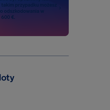
 takim przypadku możesz
do odszkodowania w
 600 €.
loty