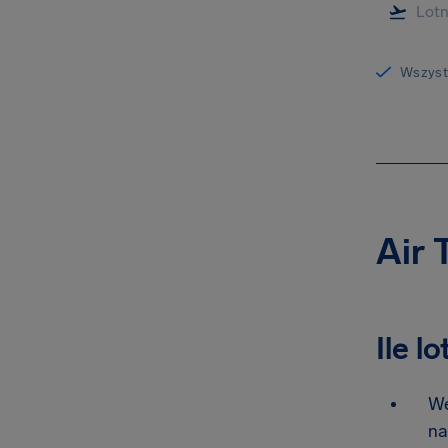
Wszystk
Air 
Ile l
We
na