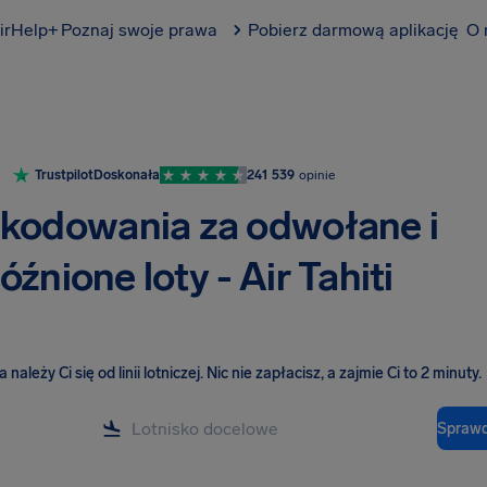
irHelp+
Poznaj swoje prawa
Pobierz darmową aplikację
O 
Trustpilot
Doskonała
241 539
opinie
kodowania za odwołane i
óźnione loty - Air Tahiti
należy Ci się od linii lotniczej
.
Nic nie zapłacisz, a zajmie Ci to 2 minuty.
Sprawd