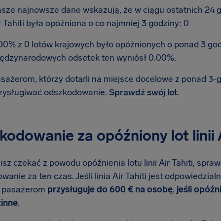
sze najnowsze dane wskazują, że w ciągu ostatnich 24 god
r Tahiti była opóźniona o co najmniej 3 godziny: 0
00% z 0 lotów krajowych było opóźnionych o ponad 3 go
ędzynarodowych odsetek ten wyniósł 0.00%.
sażerom, którzy dotarli na miejsce docelowe z ponad 3
zysługiwać odszkodowanie.
Sprawdź swój lot
.
odowanie za opóźniony lot linii A
isz czekać z powodu opóźnienia lotu linii Air Tahiti, spraw
anie za ten czas. Jeśli linia Air Tahiti jest odpowiedzia
e pasażerom
przysługuje do 600 € na osobę
,
jeśli opóźn
inne
.