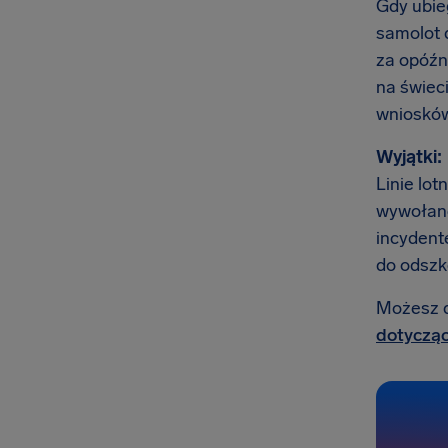
Gdy ubieg
samolot 
za opóźni
na świec
wniosków 
Wyjątki:
Linie lot
wywołane
incydente
do odszk
Możesz do
dotycząc